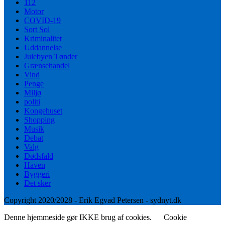
112
Motor
COVID-19
Sort Sol
Kriminalitet
Uddannelse
Julebyen Tønder
Grænsehandel
Vind
Penge
Miljø
politi
Kongehuset
Shopping
Musik
Debat
Valg
Dødsfald
Haven
Byggeri
Det sker
Copyright 2020/2028 - Erik Egvad Petersen - sydnyt.dk
Denne hjemmeside gør IKKE brug af cookies.
Cookie