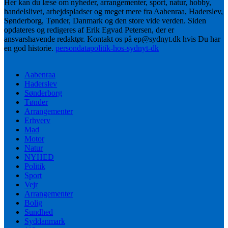
Her kan du læse om nyheder, arrangementer, sport, natur, hobby,
handelslivet, arbejdspladser og meget mere fra Aabenraa, Haderslev,
Sønderborg, Tønder, Danmark og den store vide verden. Siden
opdateres og redigeres af Erik Egvad Petersen, der er
ansvarshavende redaktør. Kontakt os på ep@sydnyt.dk hvis Du har
en god historie.
persondatapolitik-hos-sydnyt-dk
Aabenraa
Haderslev
Sønderborg
Tønder
Arrangementer
Erhverv
Mad
Motor
Natur
NYHED
Politik
Sport
Vejr
Arrangementer
Bolig
Sundhed
Syddanmark