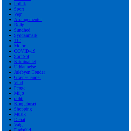
Politik
Sport
Vejr
Arrangementer
Bolig
Sundhed
Syddanmark
112
Motor
COVID-19
Sort Sol
Kriminalitet
Uddannelse
Julebyen Tønder
Grænsehandel
Vind
Penge
Miljø
politi
Kongehuset
Shopping
Musik
Debat
Valg
Dødsfald