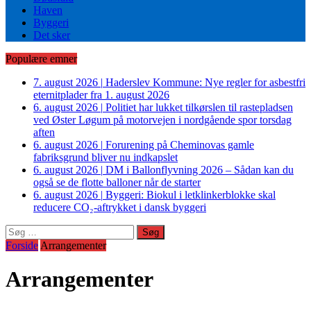
Haven
Byggeri
Det sker
Populære emner
7. august 2026
|
Haderslev Kommune: Nye regler for asbestfri
eternitplader fra 1. august 2026
6. august 2026
|
Politiet har lukket tilkørslen til rastepladsen
ved Øster Løgum på motorvejen i nordgående spor torsdag
aften
6. august 2026
|
Forurening på Cheminovas gamle
fabriksgrund bliver nu indkapslet
6. august 2026
|
DM i Ballonflyvning 2026 – Sådan kan du
også se de flotte balloner når de starter
6. august 2026
|
Byggeri: Biokul i letklinkerblokke skal
reducere CO₂-aftrykket i dansk byggeri
Søg
efter:
Forside
Arrangementer
Arrangementer