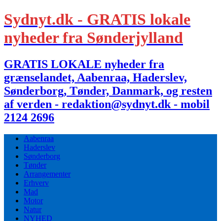
Sydnyt.dk - GRATIS lokale
nyheder fra Sønderjylland
GRATIS LOKALE nyheder fra
grænselandet, Aabenraa, Haderslev,
Sønderborg, Tønder, Danmark, og resten
af verden - redaktion@sydnyt.dk - mobil
2124 2696
Aabenraa
Haderslev
Sønderborg
Tønder
Arrangementer
Erhverv
Mad
Motor
Natur
NYHED