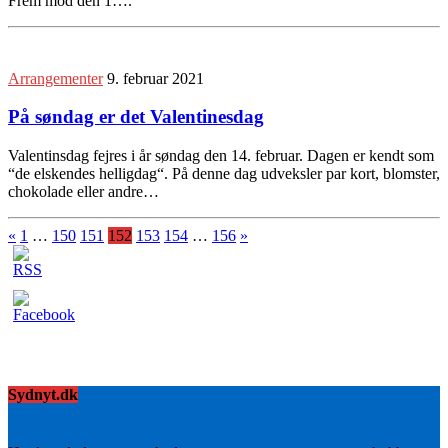
Frem mod den 1….
Arrangementer
9. februar 2021
På søndag er det Valentinesdag
Valentinsdag fejres i år søndag den 14. februar. Dagen er kendt som
“de elskendes helligdag“. På denne dag udveksler par kort, blomster,
chokolade eller andre…
«
1
…
150
151
152
153
154
…
156
»
Sydnyt.dk