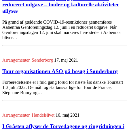
reduceret udgave – boder og kulturelle aktiviteter
aflyses
På grund af gældende COVID-19-restriktioner gennemføres
Aabenraa Genforeningsdag 12. juni i en reduceret udgave. Når
Genforeningsdagen 12. juni skal markeres flere steder i Aabenraa
bliver…
Arrangementer
,
Sønderborg
17. maj 2021
Tour-organisationen ASO på besøg i Sønderborg
Forberedelserne er i fuld gang forud for næste års danske Tourstart
1-3 juli 2022. De mål- og startansvarlige for Tour de France,
Stéphane Boury og…
Arrangementer
,
Handelslivet
16. maj 2021
I Gråsten aflyser de Torvedagene og ringridningen i