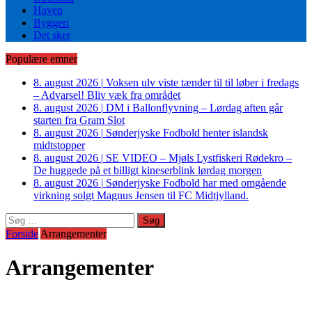
Haven
Byggeri
Det sker
Populære emner
8. august 2026
|
Voksen ulv viste tænder til til løber i fredags
– Advarsel! Bliv væk fra området
8. august 2026
|
DM i Ballonflyvning – Lørdag aften går
starten fra Gram Slot
8. august 2026
|
Sønderjyske Fodbold henter islandsk
midtstopper
8. august 2026
|
SE VIDEO – Mjøls Lystfiskeri Rødekro –
De huggede på et billigt kineserblink lørdag morgen
8. august 2026
|
Sønderjyske Fodbold har med omgående
virkning solgt Magnus Jensen til FC Midtjylland.
Søg
efter:
Forside
Arrangementer
Arrangementer