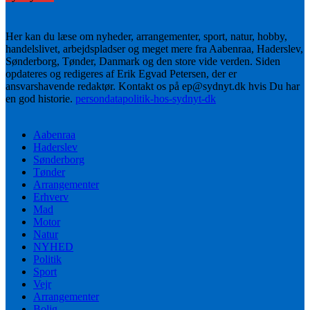
Her kan du læse om nyheder, arrangementer, sport, natur, hobby,
handelslivet, arbejdspladser og meget mere fra Aabenraa, Haderslev,
Sønderborg, Tønder, Danmark og den store vide verden. Siden
opdateres og redigeres af Erik Egvad Petersen, der er
ansvarshavende redaktør. Kontakt os på ep@sydnyt.dk hvis Du har
en god historie.
persondatapolitik-hos-sydnyt-dk
Aabenraa
Haderslev
Sønderborg
Tønder
Arrangementer
Erhverv
Mad
Motor
Natur
NYHED
Politik
Sport
Vejr
Arrangementer
Bolig