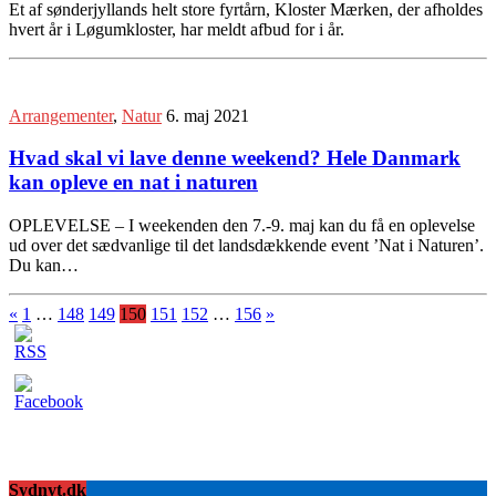
Et af sønderjyllands helt store fyrtårn, Kloster Mærken, der afholdes
hvert år i Løgumkloster, har meldt afbud for i år.
Arrangementer
,
Natur
6. maj 2021
Hvad skal vi lave denne weekend? Hele Danmark
kan opleve en nat i naturen
OPLEVELSE – I weekenden den 7.-9. maj kan du få en oplevelse
ud over det sædvanlige til det landsdækkende event ’Nat i Naturen’.
Du kan…
«
1
…
148
149
150
151
152
…
156
»
Sydnyt.dk