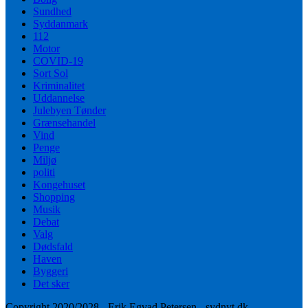
Sundhed
Syddanmark
112
Motor
COVID-19
Sort Sol
Kriminalitet
Uddannelse
Julebyen Tønder
Grænsehandel
Vind
Penge
Miljø
politi
Kongehuset
Shopping
Musik
Debat
Valg
Dødsfald
Haven
Byggeri
Det sker
Copyright 2020/2028 - Erik Egvad Petersen - sydnyt.dk