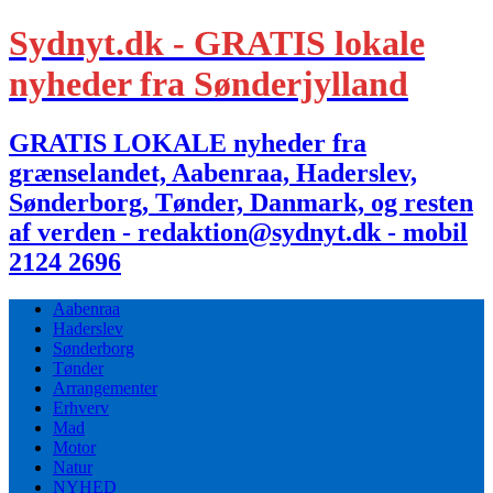
Sydnyt.dk - GRATIS lokale
nyheder fra Sønderjylland
GRATIS LOKALE nyheder fra
grænselandet, Aabenraa, Haderslev,
Sønderborg, Tønder, Danmark, og resten
af verden - redaktion@sydnyt.dk - mobil
2124 2696
Aabenraa
Haderslev
Sønderborg
Tønder
Arrangementer
Erhverv
Mad
Motor
Natur
NYHED