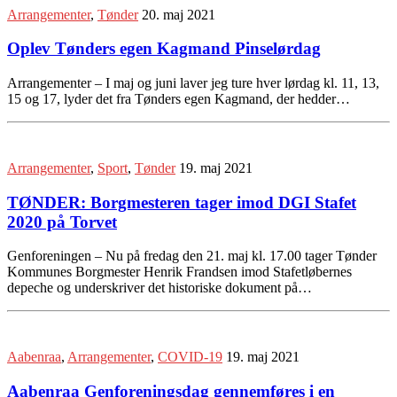
Arrangementer
,
Tønder
20. maj 2021
Oplev Tønders egen Kagmand Pinselørdag
Arrangementer – I maj og juni laver jeg ture hver lørdag kl. 11, 13,
15 og 17, lyder det fra Tønders egen Kagmand, der hedder…
Arrangementer
,
Sport
,
Tønder
19. maj 2021
TØNDER: Borgmesteren tager imod DGI Stafet
2020 på Torvet
Genforeningen – Nu på fredag den 21. maj kl. 17.00 tager Tønder
Kommunes Borgmester Henrik Frandsen imod Stafetløbernes
depeche og underskriver det historiske dokument på…
Aabenraa
,
Arrangementer
,
COVID-19
19. maj 2021
Aabenraa Genforeningsdag gennemføres i en