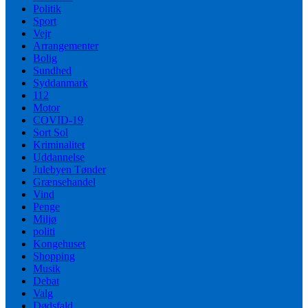
Politik
Sport
Vejr
Arrangementer
Bolig
Sundhed
Syddanmark
112
Motor
COVID-19
Sort Sol
Kriminalitet
Uddannelse
Julebyen Tønder
Grænsehandel
Vind
Penge
Miljø
politi
Kongehuset
Shopping
Musik
Debat
Valg
Dødsfald