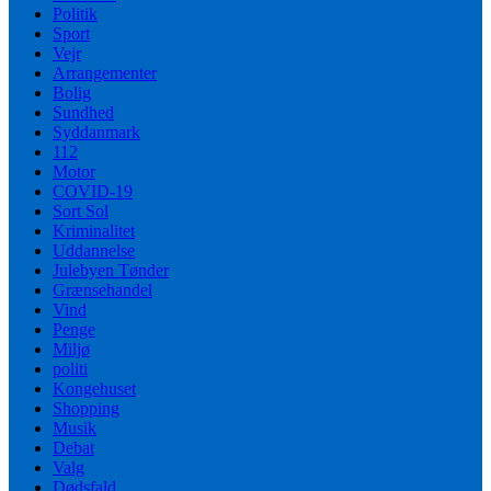
Politik
Sport
Vejr
Arrangementer
Bolig
Sundhed
Syddanmark
112
Motor
COVID-19
Sort Sol
Kriminalitet
Uddannelse
Julebyen Tønder
Grænsehandel
Vind
Penge
Miljø
politi
Kongehuset
Shopping
Musik
Debat
Valg
Dødsfald