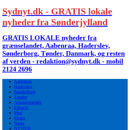
Sydnyt.dk - GRATIS lokale
nyheder fra Sønderjylland
GRATIS LOKALE nyheder fra
grænselandet, Aabenraa, Haderslev,
Sønderborg, Tønder, Danmark, og resten
af verden - redaktion@sydnyt.dk - mobil
2124 2696
Aabenraa
Haderslev
Sønderborg
Tønder
Arrangementer
Erhverv
Mad
Motor
Natur
NYHED