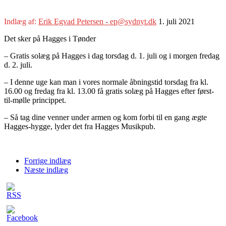
Indlæg af:
Erik Egvad Petersen - ep@sydnyt.dk
1. juli 2021
Det sker på Hagges i Tønder
– Gratis solæg på Hagges i dag torsdag d. 1. juli og i morgen fredag
d. 2. juli.
– I denne uge kan man i vores normale åbningstid torsdag fra kl.
16.00 og fredag fra kl. 13.00 få gratis solæg på Hagges efter først-
til-mølle princippet.
– Så tag dine venner under armen og kom forbi til en gang ægte
Hagges-hygge, lyder det fra Hagges Musikpub.
Forrige indlæg
Næste indlæg