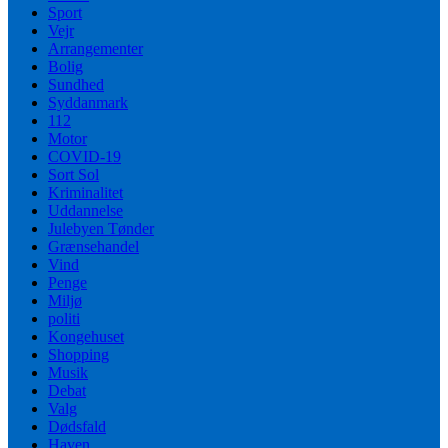
Sport
Vejr
Arrangementer
Bolig
Sundhed
Syddanmark
112
Motor
COVID-19
Sort Sol
Kriminalitet
Uddannelse
Julebyen Tønder
Grænsehandel
Vind
Penge
Miljø
politi
Kongehuset
Shopping
Musik
Debat
Valg
Dødsfald
Haven