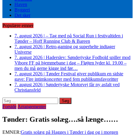
Haven
Byggeri
Det sker
Populære emner
7. august 2026
|
– Tag med på Social Run i festivaltiden i
Tønder – Hoff Running Club & Bareen
7. august 2026
|
Retro-gaming og superhelte indtager
Universe
7. august 2026
|
Haderslev: Sønderjyske Fodbold spiller mod
Viborg FF på hjemmebane i dag – Fløjten lyder kl. 19.00 –
men du må gerne kigge ind før…
7. august 2026
|
Tønder Festival giver publikum en sidste
gave: Fire intimkoncerter med fem publikumsfavoritter
7. august 2026
|
Sønderjyske Motorvej får ny asfalt ved
Christiansfeld
Søg
efter:
Forside
Arrangementer
Tønder: Gratis solæg….så længe……
EMNER:
Gratis solæg på Hagges i Tønder i dag og i morgen