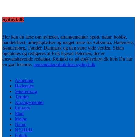
Sydnyt.dk
Her kan du læse om nyheder, arrangementer, sport, natur, hobby,
handelslivet, arbejdspladser og meget mere fra Aabenraa, Haderslev,
Sønderborg, Tønder, Danmark og den store vide verden. Siden
opdateres og redigeres af Erik Egvad Petersen, der er
ansvarshavende redaktør. Kontakt os på ep@sydnyt.dk hvis Du har
en god historie.
persondatapolitik-hos-sydnyt-dk
Aabenraa
Haderslev
Sønderborg
Tønder
Arrangementer
Erhverv
Mad
Motor
Natur
NYHED
Politik