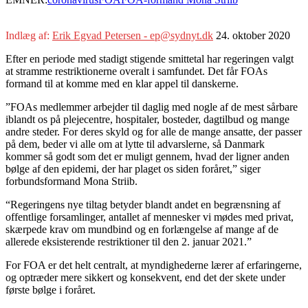
Indlæg af:
Erik Egvad Petersen - ep@sydnyt.dk
24. oktober 2020
Efter en periode med stadigt stigende smittetal har regeringen valgt
at stramme restriktionerne overalt i samfundet. Det får FOAs
formand til at komme med en klar appel til danskerne.
”FOAs medlemmer arbejder til daglig med nogle af de mest sårbare
iblandt os på plejecentre, hospitaler, bosteder, dagtilbud og mange
andre steder. For deres skyld og for alle de mange ansatte, der passer
på dem, beder vi alle om at lytte til advarslerne, så Danmark
kommer så godt som det er muligt gennem, hvad der ligner anden
bølge af den epidemi, der har plaget os siden foråret,” siger
forbundsformand Mona Striib.
“Regeringens nye tiltag betyder blandt andet en begrænsning af
offentlige forsamlinger, antallet af mennesker vi mødes med privat,
skærpede krav om mundbind og en forlængelse af mange af de
allerede eksisterende restriktioner til den 2. januar 2021.”
For FOA er det helt centralt, at myndighederne lærer af erfaringerne,
og optræder mere sikkert og konsekvent, end det der skete under
første bølge i foråret.