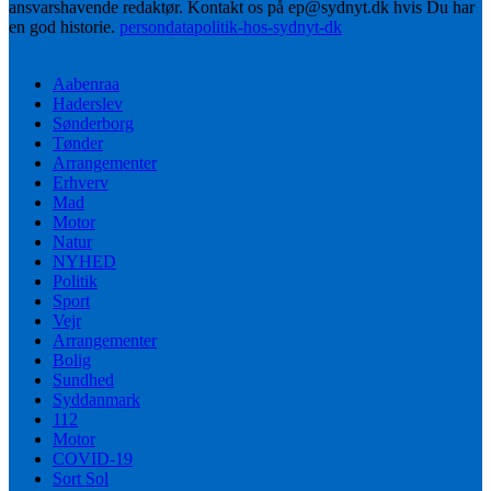
ansvarshavende redaktør. Kontakt os på ep@sydnyt.dk hvis Du har
en god historie.
persondatapolitik-hos-sydnyt-dk
Aabenraa
Haderslev
Sønderborg
Tønder
Arrangementer
Erhverv
Mad
Motor
Natur
NYHED
Politik
Sport
Vejr
Arrangementer
Bolig
Sundhed
Syddanmark
112
Motor
COVID-19
Sort Sol