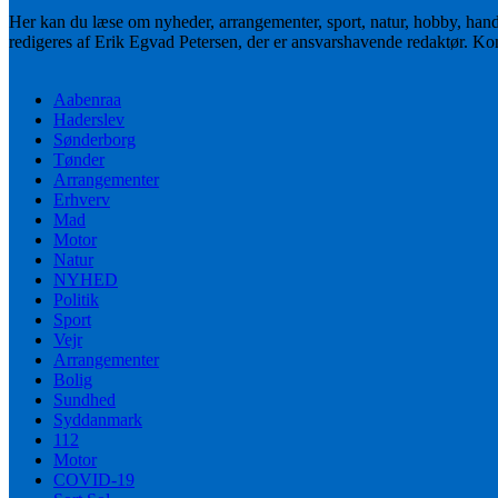
Her kan du læse om nyheder, arrangementer, sport, natur, hobby, han
redigeres af Erik Egvad Petersen, der er ansvarshavende redaktør. K
Aabenraa
Haderslev
Sønderborg
Tønder
Arrangementer
Erhverv
Mad
Motor
Natur
NYHED
Politik
Sport
Vejr
Arrangementer
Bolig
Sundhed
Syddanmark
112
Motor
COVID-19