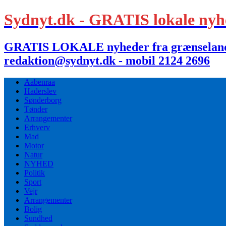
Sydnyt.dk - GRATIS lokale nyh
GRATIS LOKALE nyheder fra grænselandet,
redaktion@sydnyt.dk - mobil 2124 2696
Aabenraa
Haderslev
Sønderborg
Tønder
Arrangementer
Erhverv
Mad
Motor
Natur
NYHED
Politik
Sport
Vejr
Arrangementer
Bolig
Sundhed