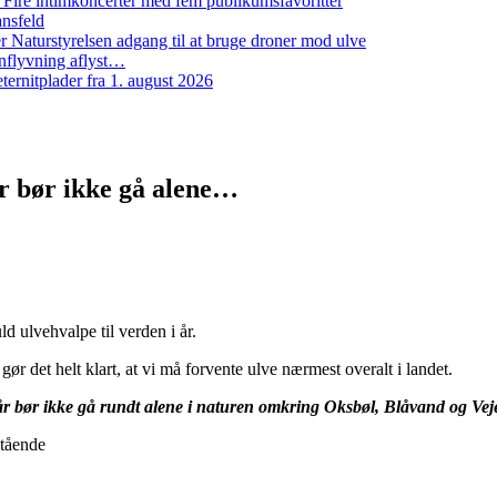
: Fire intimkoncerter med fem publikumsfavoritter
ansfeld
 Naturstyrelsen adgang til at bruge droner mod ulve
nflyvning aflyst…
ernitplader fra 1. august 2026
år bør ikke gå alene…
d ulvehvalpe til verden i år.
r det helt klart, at vi må forvente ulve nærmest overalt i landet.
i år bør ikke gå rundt alene i naturen omkring Oksbøl, Blåvand og Vej
stående