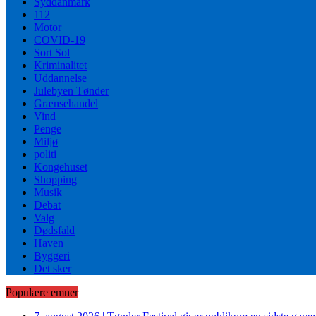
Syddanmark
112
Motor
COVID-19
Sort Sol
Kriminalitet
Uddannelse
Julebyen Tønder
Grænsehandel
Vind
Penge
Miljø
politi
Kongehuset
Shopping
Musik
Debat
Valg
Dødsfald
Haven
Byggeri
Det sker
Populære emner