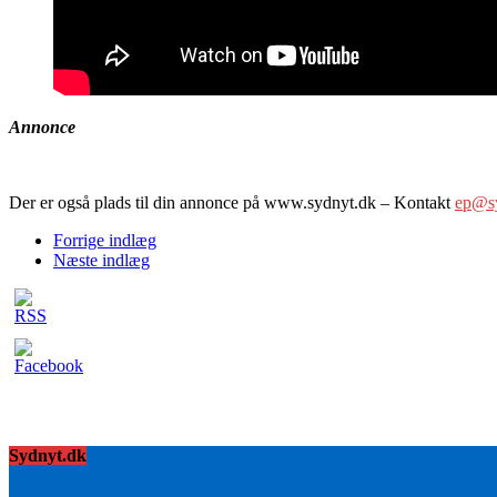
Annonce
Der er også plads til din annonce på www.sydnyt.dk – Kontakt
ep@s
Forrige indlæg
Næste indlæg
Sydnyt.dk