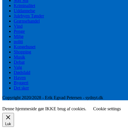
Sort Sol
Kriminalitet
Uddannelse
Julebyen Tønder
Grænsehandel
Vind
Penge
Miljø
politi
Kongehuset
Shopping
Musik
Debat
Valg
Dødsfald
Haven
Byggeri
Det sker
Copyright 2020/2028 - Erik Egvad Petersen - sydnyt.dk
Denne hjemmeside gør IKKE brug af cookies.
Cookie settings
Luk