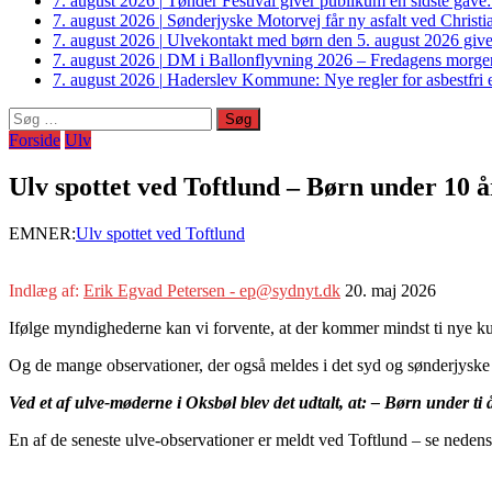
7. august 2026
|
Tønder Festival giver publikum en sidste gave
7. august 2026
|
Sønderjyske Motorvej får ny asfalt ved Christi
7. august 2026
|
Ulvekontakt med børn den 5. august 2026 giver
7. august 2026
|
DM i Ballonflyvning 2026 – Fredagens morge
7. august 2026
|
Haderslev Kommune: Nye regler for asbestfri et
Søg
efter:
Forside
Ulv
Ulv spottet ved Toftlund – Børn under 10 
EMNER:
Ulv spottet ved Toftlund
Indlæg af:
Erik Egvad Petersen - ep@sydnyt.dk
20. maj 2026
Ifølge myndighederne kan vi forvente, at der kommer mindst ti nye kul
Og de mange observationer, der også meldes i det syd og sønderjyske gø
Ved et af ulve-møderne i Oksbøl blev det udtalt, at: – Børn under t
En af de seneste ulve-observationer er meldt ved Toftlund – se neden