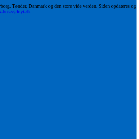
erborg, Tønder, Danmark og den store vide verden. Siden opdateres og
ik-hos-sydnyt-dk