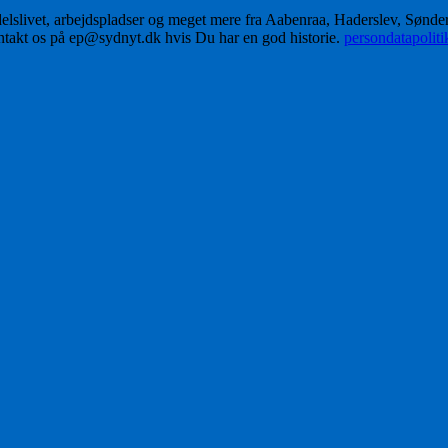
delslivet, arbejdspladser og meget mere fra Aabenraa, Haderslev, Sønd
ontakt os på ep@sydnyt.dk hvis Du har en god historie.
persondatapolit