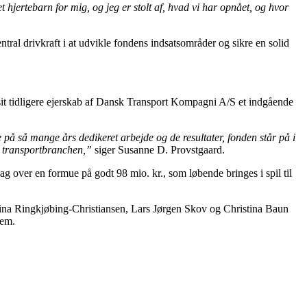
hjertebarn for mig, og jeg er stolt af, hvad vi har opnået, og hvor
tral drivkraft i at udvikle fondens indsatsområder og sikre en solid
t tidligere ejerskab af Dansk Transport Kompagni A/S et indgående
e på så mange års dedikeret arbejde og de resultater, fonden står på i
or transportbranchen,”
siger Susanne D. Provstgaard.
g over en formue på godt 98 mio. kr., som løbende bringes i spil til
na Ringkjøbing-Christiansen, Lars Jørgen Skov og Christina Baun
lem.