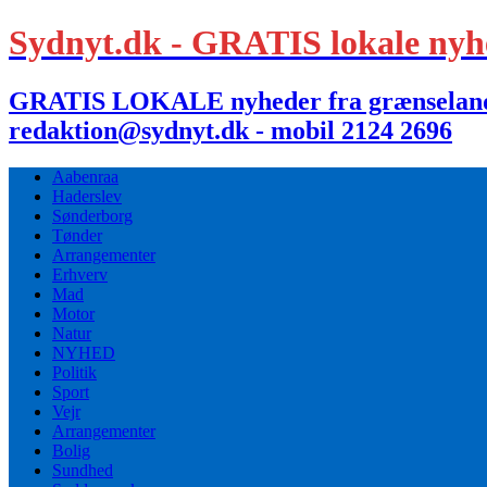
Sydnyt.dk - GRATIS lokale nyh
GRATIS LOKALE nyheder fra grænselandet,
redaktion@sydnyt.dk - mobil 2124 2696
Aabenraa
Haderslev
Sønderborg
Tønder
Arrangementer
Erhverv
Mad
Motor
Natur
NYHED
Politik
Sport
Vejr
Arrangementer
Bolig
Sundhed