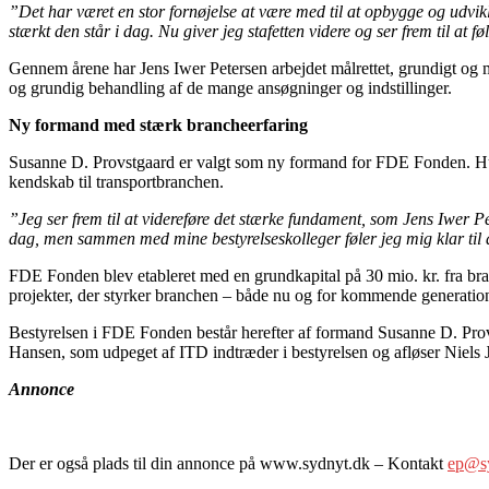
”Det har været en stor fornøjelse at være med til at opbygge og udvik
stærkt den står i dag. Nu giver jeg stafetten videre og ser frem til at fø
Gennem årene har Jens Iwer Petersen arbejdet målrettet, grundigt og m
og grundig behandling af de mange ansøgninger og indstillinger.
Ny formand med stærk brancheerfaring
Susanne D. Provstgaard er valgt som ny formand for FDE Fonden. Hun
kendskab til transportbranchen.
”Jeg ser frem til at videreføre det stærke fundament, som Jens Iwer Pe
dag, men sammen med mine bestyrelseskolleger føler jeg mig klar til a
FDE Fonden blev etableret med en grundkapital på 30 mio. kr. fra bran
projekter, der styrker branchen – både nu og for kommende generation
Bestyrelsen i FDE Fonden består herefter af formand Susanne D. Pr
Hansen, som udpeget af ITD indtræder i bestyrelsen og afløser Niels 
Annonce
Der er også plads til din annonce på www.sydnyt.dk – Kontakt
ep@s