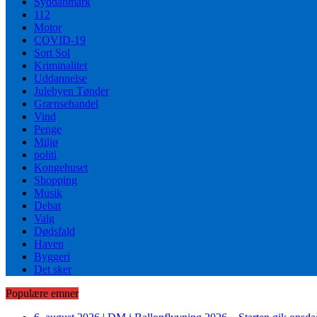
Syddanmark
112
Motor
COVID-19
Sort Sol
Kriminalitet
Uddannelse
Julebyen Tønder
Grænsehandel
Vind
Penge
Miljø
politi
Kongehuset
Shopping
Musik
Debat
Valg
Dødsfald
Haven
Byggeri
Det sker
Populære emner