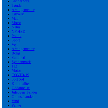
Sønderborg
Tønder
Arrangementer
Erhverv
Mad
Motor
Natur
NYHED
Politik
Sport
Vejr
Arrangementer
Bolig
Sundhed
Syddanmark
112
Motor
COVID-19
Sort Sol
Kriminalitet
Uddannelse
Julebyen Tønder
Grænsehandel
Vind
Penge