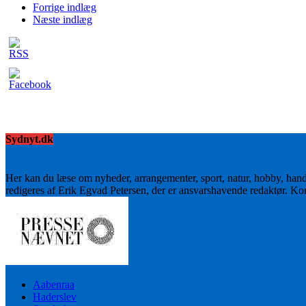
Forrige indlæg
Næste indlæg
Sydnyt.dk
Her kan du læse om nyheder, arrangementer, sport, natur, hobby, han
redigeres af Erik Egvad Petersen, der er ansvarshavende redaktør. K
Aabenraa
Haderslev