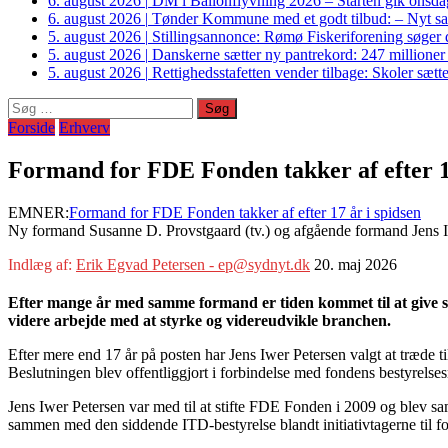
6. august 2026
|
DM i Ballonflyvning 2026 – Starten gik onsdag
6. august 2026
|
Tønder Kommune med et godt tilbud: – Nyt sam
5. august 2026
|
Stillingsannonce: Rømø Fiskeriforening søger di
5. august 2026
|
Danskerne sætter ny pantrekord: 247 millioner
5. august 2026
|
Rettighedsstafetten vender tilbage: Skoler sætter
Søg
efter:
Forside
Erhverv
Formand for FDE Fonden takker af efter 17
EMNER:
Formand for FDE Fonden takker af efter 17 år i spidsen
Ny formand Susanne D. Provstgaard (tv.) og afgående formand Jens Iw
Indlæg af:
Erik Egvad Petersen - ep@sydnyt.dk
20. maj 2026
Efter mange år med samme formand er tiden kommet til at give sta
videre arbejde med at styrke og videreudvikle branchen.
Efter mere end 17 år på posten har Jens Iwer Petersen valgt at træd
Beslutningen blev offentliggjort i forbindelse med fondens bestyrels
Jens Iwer Petersen var med til at stifte FDE Fonden i 2009 og blev s
sammen med den siddende ITD-bestyrelse blandt initiativtagerne til 