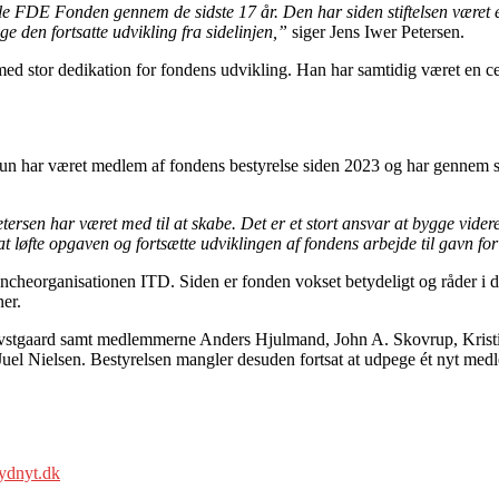
le FDE Fonden gennem de sidste 17 år. Den har siden stiftelsen været et 
lge den fortsatte udvikling fra sidelinjen,”
siger Jens Iwer Petersen.
ed stor dedikation for fondens udvikling. Han har samtidig været en cen
 har været medlem af fondens bestyrelse siden 2023 og har gennem si
tersen har været med til at skabe. Det er et stort ansvar at bygge vider
t løfte opgaven og fortsætte udviklingen af fondens arbejde til gavn f
cheorganisationen ITD. Siden er fonden vokset betydeligt og råder i da
er.
ovstgaard samt medlemmerne Anders Hjulmand, John A. Skovrup, Kristi
Juel Nielsen. Bestyrelsen mangler desuden fortsat at udpege ét nyt med
ydnyt.dk