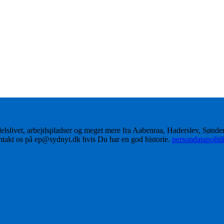
delslivet, arbejdspladser og meget mere fra Aabenraa, Haderslev, Sønd
ontakt os på ep@sydnyt.dk hvis Du har en god historie.
persondatapolit