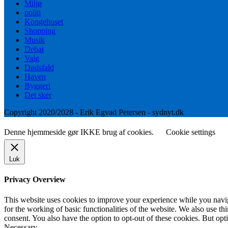
Miljø
politi
Kongehuset
Shopping
Musik
Debat
Valg
Dødsfald
Haven
Byggeri
Det sker
Copyright 2020/2028 - Erik Egvad Petersen - sydnyt.dk
Denne hjemmeside gør IKKE brug af cookies.
Cookie settings
Luk
Privacy Overview
This website uses cookies to improve your experience while you naviga
for the working of basic functionalities of the website. We also use t
consent. You also have the option to opt-out of these cookies. But op
Necessary