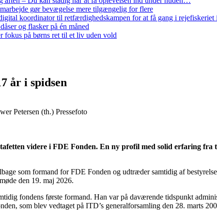
 aften – Du kan stadig når at få oplevelsen ind under huden…
arbejde gør bevægelse mere tilgængelig for flere
gital koordinator til retfærdighedskampen for at få gang i rejefiskerie
 dåser og flasker på én måned
 fokus på børns ret til et liv uden vold
 år i spidsen
er Petersen (th.) Pressefoto
fetten videre i FDE Fonden. En ny profil med solid erfaring fra t
e tilbage som formand for FDE Fonden og udtræder samtidig af bestyrel
esmøde den 19. maj 2026.
amtidig fondens første formand. Han var på daværende tidspunkt admini
fonden, som blev vedtaget på ITD’s generalforsamling den 28. marts 200