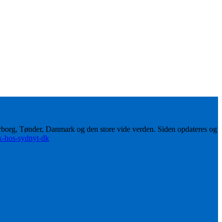
erborg, Tønder, Danmark og den store vide verden. Siden opdateres og
ik-hos-sydnyt-dk