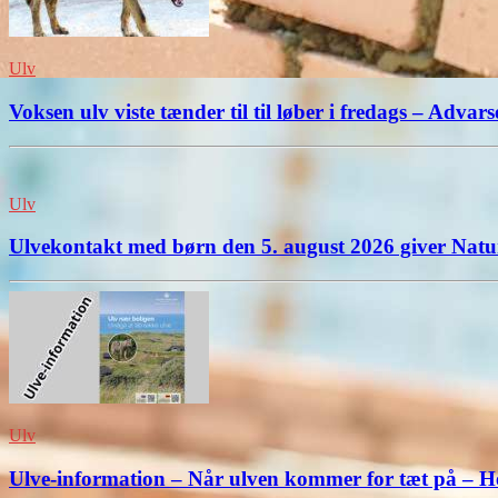
Ulv
Voksen ulv viste tænder til til løber i fredags – Advar
Ulv
Ulvekontakt med børn den 5. august 2026 giver Natur
Ulv
Ulve-information – Når ulven kommer for tæt på – He