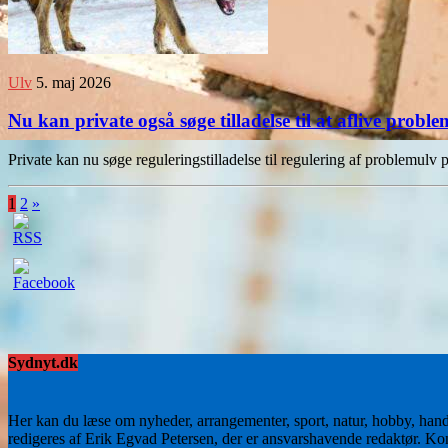
Ulv
5. maj 2026
Nu kan private også søge tilladelse til at aflive prob
Private kan nu søge reguleringstilladelse til regulering af problemul
1
2
»
Sydnyt.dk
Her kan du læse om nyheder, arrangementer, sport, natur, hobby, han
redigeres af Erik Egvad Petersen, der er ansvarshavende redaktør. K