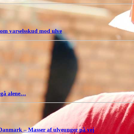
 om varselsskud mod ulve
e gå alene…
 Danmark – Masser af ulveunger på vej