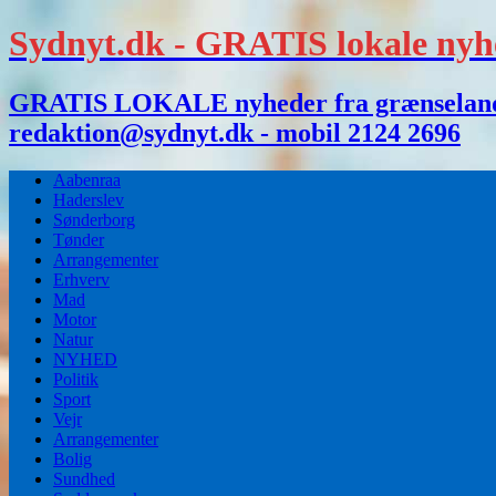
Sydnyt.dk - GRATIS lokale nyh
GRATIS LOKALE nyheder fra grænselandet,
redaktion@sydnyt.dk - mobil 2124 2696
Aabenraa
Haderslev
Sønderborg
Tønder
Arrangementer
Erhverv
Mad
Motor
Natur
NYHED
Politik
Sport
Vejr
Arrangementer
Bolig
Sundhed