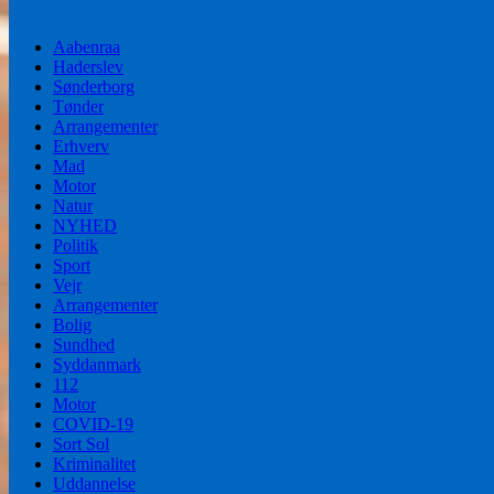
Aabenraa
Haderslev
Sønderborg
Tønder
Arrangementer
Erhverv
Mad
Motor
Natur
NYHED
Politik
Sport
Vejr
Arrangementer
Bolig
Sundhed
Syddanmark
112
Motor
COVID-19
Sort Sol
Kriminalitet
Uddannelse