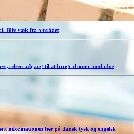
sel! Bliv væk fra området
styrelsen adgang til at bruge droner mod ulve
nt informationen her på dansk tysk og engelsk