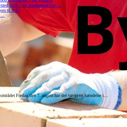
on mod regeringen – SE VIDEO
ted 2026 – Se resultaterne her….
em til B.93
r….
fra området Fredag den 7. august har der været en hændelse i…