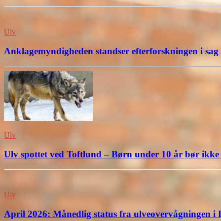
Ulv
Anklagemyndigheden standser efterforskningen i sag
Ulv
Ulv spottet ved Toftlund – Børn under 10 år bør ikk
Ulv
April 2026: Månedlig status fra ulveovervågningen i