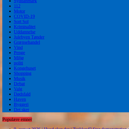
Syddanmark
112
Motor
COVID-19
Sort Sol
Kriminalitet
Uddannelse
Julebyen Tønder
Grænsehandel
Vind
Penge
Miljø
politi
Kongehuset
Shopping
Musik
Debat
Valg
Dødsfald
Haven
Byggeri
Det sker
Populære emner