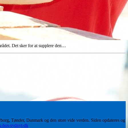
mrådet. Det sker for at supplere den…
erborg, Tønder, Danmark og den store vide verden. Siden opdateres og
ik-hos-sydnyt-dk