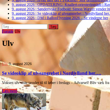
9. august 2026
|
Hvad sker der i Tyskland? Stor demonstrati
9. august 2026
|
OPDATERING: Knallert-orienteringsløb i Ravs
9. august 2026
|
Sønderjyske Fodbold: Simon Wæver vender hj
9. august 2026
|
Se videoklip af ulveangrebet i Nordjylland he
9. august 2026
|
DM i BallonFlyvning 2026 – Se vinderne her
Søg
efter:
Forside
Ulv
Ulv
Ulv
9. august 2026
Se videoklip af ulveangrebet i Nordjylland her….
Voksen ulv viste tænder til til løber i fredags – Advarsel! Bliv væk 
Læs mere