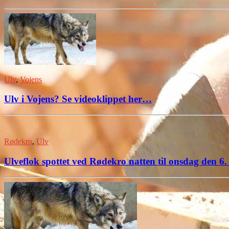
Ulv
,
Vojens
Ulv i Vojens? Se videoklippet her…
Rødekro
,
Ulv
Ulveflok spottet ved Rødekro natten til onsdag den 6