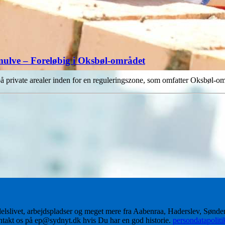
lemulve – Foreløbig i Oksbøl-området
v på private arealer inden for en reguleringszone, som omfatter Oksbøl-o
delslivet, arbejdspladser og meget mere fra Aabenraa, Haderslev, Sønd
ontakt os på ep@sydnyt.dk hvis Du har en god historie.
persondatapolit