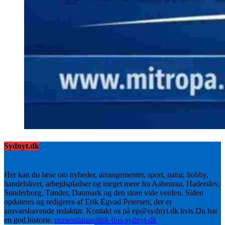
Sydnyt.dk
Her kan du læse om nyheder, arrangementer, sport, natur, hobby,
handelslivet, arbejdspladser og meget mere fra Aabenraa, Haderslev,
Sønderborg, Tønder, Danmark og den store vide verden. Siden
opdateres og redigeres af Erik Egvad Petersen, der er
ansvarshavende redaktør. Kontakt os på ep@sydnyt.dk hvis Du har
en god historie.
persondatapolitik-hos-sydnyt-dk