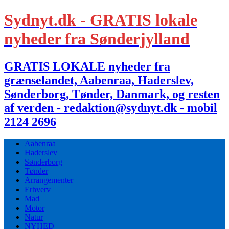
Sydnyt.dk - GRATIS lokale
nyheder fra Sønderjylland
GRATIS LOKALE nyheder fra
grænselandet, Aabenraa, Haderslev,
Sønderborg, Tønder, Danmark, og resten
af verden - redaktion@sydnyt.dk - mobil
2124 2696
Aabenraa
Haderslev
Sønderborg
Tønder
Arrangementer
Erhverv
Mad
Motor
Natur
NYHED