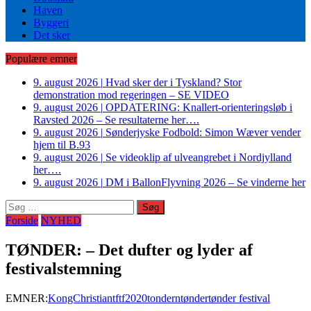
Haven
Byggeri
Det sker
Populære emner
9. august 2026
|
Hvad sker der i Tyskland? Stor
demonstration mod regeringen – SE VIDEO
9. august 2026
|
OPDATERING: Knallert-orienteringsløb i
Ravsted 2026 – Se resultaterne her….
9. august 2026
|
Sønderjyske Fodbold: Simon Wæver vender
hjem til B.93
9. august 2026
|
Se videoklip af ulveangrebet i Nordjylland
her….
9. august 2026
|
DM i BallonFlyvning 2026 – Se vinderne her
Søg
efter:
Forside
NYHED
TØNDER: – Det dufter og lyder af
festivalstemning
EMNER:
KongChristian
tf
tf2020
tondern
tønder
tønder festival