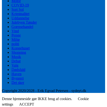
Motor
COVID-19
Sort Sol
Kriminalitet
Uddannelse
Julebyen Tønder
Grænsehandel
Vind
Penge
Miljø
politi
Kongehuset
Shopping
Musik
Debat
Valg
Dødsfald
Haven
Byggeri
Det sker
Copyright 2020/2028 - Erik Egvad Petersen - sydnyt.dk
Denne hjemmeside gør IKKE brug af cookies.
Cookie
settings
ACCEPT