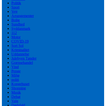
Politik
Sport
Vejr
Arrangementer
Bolig
Sundhed
Syddanmark
112
Motor
COVID-19
Sort Sol
Kriminalitet
Uddannelse
Julebyen Tønder
Grænsehandel
Vind
Penge
Miljø
politi
Kongehuset
Shopping
Musik
Debat
Valg
Dødsfald