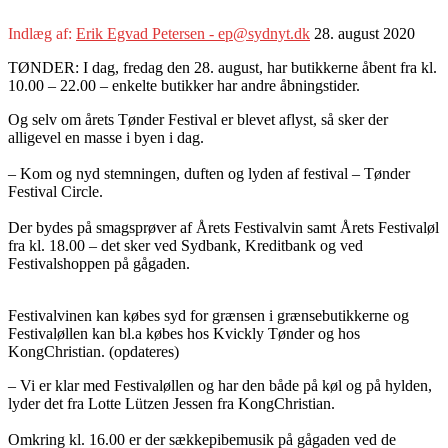
Indlæg af:
Erik Egvad Petersen - ep@sydnyt.dk
28. august 2020
TØNDER: I dag, fredag den 28. august, har butikkerne åbent fra kl.
10.00 – 22.00 – enkelte butikker har andre åbningstider.
Og selv om årets Tønder Festival er blevet aflyst, så sker der
alligevel en masse i byen i dag.
– Kom og nyd stemningen, duften og lyden af festival – Tønder
Festival Circle.
Der bydes på smagsprøver af Årets Festivalvin samt Årets Festivaløl
fra kl. 18.00 – det sker ved Sydbank, Kreditbank og ved
Festivalshoppen på gågaden.
Festivalvinen kan købes syd for grænsen i grænsebutikkerne og
Festivaløllen kan bl.a købes hos Kvickly Tønder og hos
KongChristian. (opdateres)
– Vi er klar med Festivaløllen og har den både på køl og på hylden,
lyder det fra Lotte Lützen Jessen fra KongChristian.
Omkring kl. 16.00 er der sækkepibemusik på gågaden ved de