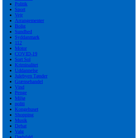
Politik
Sport
Vejr
Arrangementer
Bolig
Sundhed
Syddanmark
112
Motor
COVID-19
Sort Sol
Kriminalitet
Uddannelse
Julebyen Tønder
Grænsehandel
Vind
Penge
Miljø
politi
Kongehuset
Shopping
Musik
Debat
Valg
Dødsfald