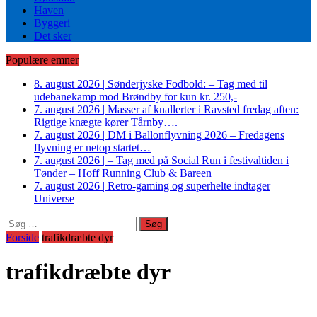
Haven
Byggeri
Det sker
Populære emner
8. august 2026
|
Sønderjyske Fodbold: – Tag med til
udebanekamp mod Brøndby for kun kr. 250,-
7. august 2026
|
Masser af knallerter i Ravsted fredag aften:
Rigtige knægte kører Tårnby….
7. august 2026
|
DM i Ballonflyvning 2026 – Fredagens
flyvning er netop startet…
7. august 2026
|
– Tag med på Social Run i festivaltiden i
Tønder – Hoff Running Club & Bareen
7. august 2026
|
Retro-gaming og superhelte indtager
Universe
Søg
efter:
Forside
trafikdræbte dyr
trafikdræbte dyr