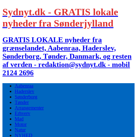
Sydnyt.dk - GRATIS lokale
nyheder fra Sønderjylland
GRATIS LOKALE nyheder fra
grænselandet, Aabenraa, Haderslev,
Sønderborg, Tønder, Danmark, og resten
af verden - redaktion@sydnyt.dk - mobil
2124 2696
Aabenraa
Haderslev
Sønderborg
Tønder
Arrangementer
Erhverv
Mad
Motor
Natur
NYHED