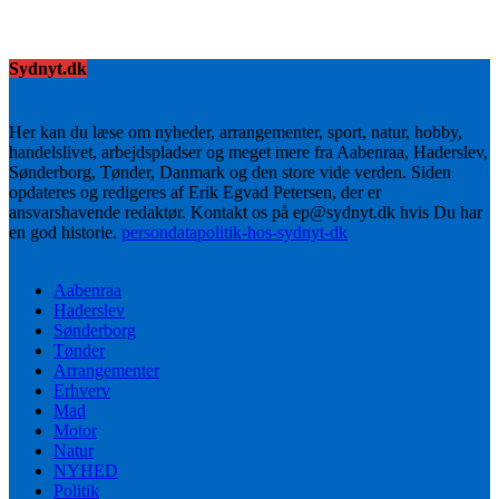
Sydnyt.dk
Her kan du læse om nyheder, arrangementer, sport, natur, hobby,
handelslivet, arbejdspladser og meget mere fra Aabenraa, Haderslev,
Sønderborg, Tønder, Danmark og den store vide verden. Siden
opdateres og redigeres af Erik Egvad Petersen, der er
ansvarshavende redaktør. Kontakt os på ep@sydnyt.dk hvis Du har
en god historie.
persondatapolitik-hos-sydnyt-dk
Aabenraa
Haderslev
Sønderborg
Tønder
Arrangementer
Erhverv
Mad
Motor
Natur
NYHED
Politik