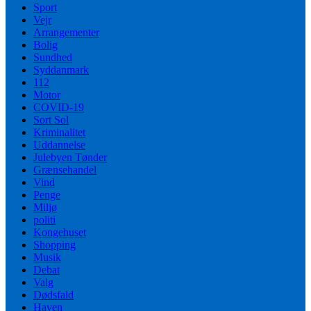
Sport
Vejr
Arrangementer
Bolig
Sundhed
Syddanmark
112
Motor
COVID-19
Sort Sol
Kriminalitet
Uddannelse
Julebyen Tønder
Grænsehandel
Vind
Penge
Miljø
politi
Kongehuset
Shopping
Musik
Debat
Valg
Dødsfald
Haven