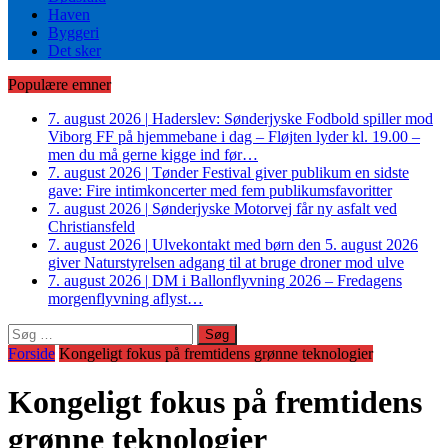
Haven
Byggeri
Det sker
Populære emner
7. august 2026
|
Haderslev: Sønderjyske Fodbold spiller mod
Viborg FF på hjemmebane i dag – Fløjten lyder kl. 19.00 –
men du må gerne kigge ind før…
7. august 2026
|
Tønder Festival giver publikum en sidste
gave: Fire intimkoncerter med fem publikumsfavoritter
7. august 2026
|
Sønderjyske Motorvej får ny asfalt ved
Christiansfeld
7. august 2026
|
Ulvekontakt med børn den 5. august 2026
giver Naturstyrelsen adgang til at bruge droner mod ulve
7. august 2026
|
DM i Ballonflyvning 2026 – Fredagens
morgenflyvning aflyst…
Søg
efter:
Forside
Kongeligt fokus på fremtidens grønne teknologier
Kongeligt fokus på fremtidens
grønne teknologier