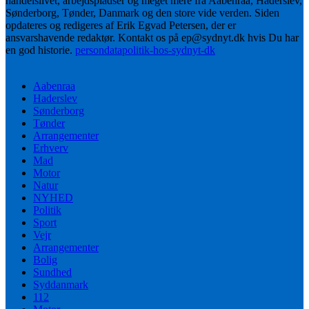
handelslivet, arbejdspladser og meget mere fra Aabenraa, Haderslev,
Sønderborg, Tønder, Danmark og den store vide verden. Siden
opdateres og redigeres af Erik Egvad Petersen, der er
ansvarshavende redaktør. Kontakt os på ep@sydnyt.dk hvis Du har
en god historie.
persondatapolitik-hos-sydnyt-dk
Aabenraa
Haderslev
Sønderborg
Tønder
Arrangementer
Erhverv
Mad
Motor
Natur
NYHED
Politik
Sport
Vejr
Arrangementer
Bolig
Sundhed
Syddanmark
112