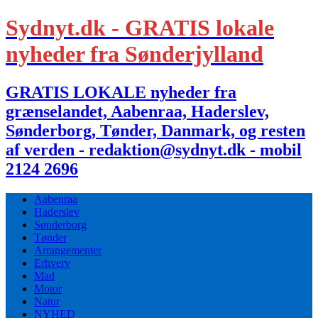
Sydnyt.dk - GRATIS lokale
nyheder fra Sønderjylland
GRATIS LOKALE nyheder fra
grænselandet, Aabenraa, Haderslev,
Sønderborg, Tønder, Danmark, og resten
af verden - redaktion@sydnyt.dk - mobil
2124 2696
Aabenraa
Haderslev
Sønderborg
Tønder
Arrangementer
Erhverv
Mad
Motor
Natur
NYHED