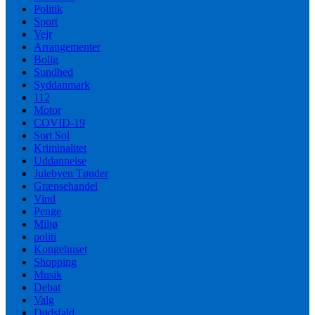
Politik
Sport
Vejr
Arrangementer
Bolig
Sundhed
Syddanmark
112
Motor
COVID-19
Sort Sol
Kriminalitet
Uddannelse
Julebyen Tønder
Grænsehandel
Vind
Penge
Miljø
politi
Kongehuset
Shopping
Musik
Debat
Valg
Dødsfald