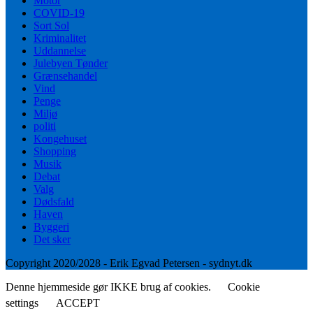
Motor
COVID-19
Sort Sol
Kriminalitet
Uddannelse
Julebyen Tønder
Grænsehandel
Vind
Penge
Miljø
politi
Kongehuset
Shopping
Musik
Debat
Valg
Dødsfald
Haven
Byggeri
Det sker
Copyright 2020/2028 - Erik Egvad Petersen - sydnyt.dk
Denne hjemmeside gør IKKE brug af cookies.
Cookie
settings
ACCEPT