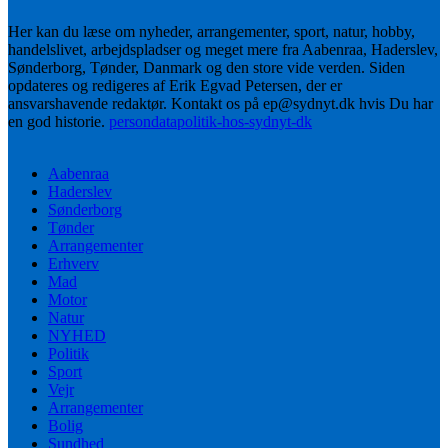
Her kan du læse om nyheder, arrangementer, sport, natur, hobby,
handelslivet, arbejdspladser og meget mere fra Aabenraa, Haderslev,
Sønderborg, Tønder, Danmark og den store vide verden. Siden
opdateres og redigeres af Erik Egvad Petersen, der er
ansvarshavende redaktør. Kontakt os på ep@sydnyt.dk hvis Du har
en god historie.
persondatapolitik-hos-sydnyt-dk
Aabenraa
Haderslev
Sønderborg
Tønder
Arrangementer
Erhverv
Mad
Motor
Natur
NYHED
Politik
Sport
Vejr
Arrangementer
Bolig
Sundhed