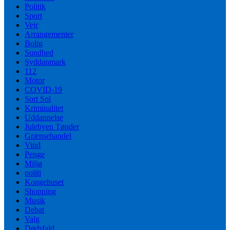
Politik
Sport
Vejr
Arrangementer
Bolig
Sundhed
Syddanmark
112
Motor
COVID-19
Sort Sol
Kriminalitet
Uddannelse
Julebyen Tønder
Grænsehandel
Vind
Penge
Miljø
politi
Kongehuset
Shopping
Musik
Debat
Valg
Dødsfald