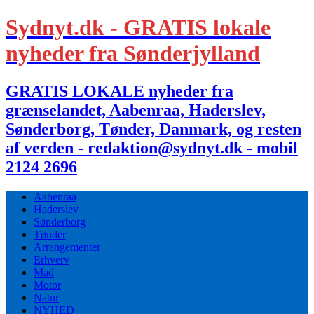
Sydnyt.dk - GRATIS lokale
nyheder fra Sønderjylland
GRATIS LOKALE nyheder fra
grænselandet, Aabenraa, Haderslev,
Sønderborg, Tønder, Danmark, og resten
af verden - redaktion@sydnyt.dk - mobil
2124 2696
Aabenraa
Haderslev
Sønderborg
Tønder
Arrangementer
Erhverv
Mad
Motor
Natur
NYHED