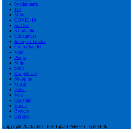
Syddanmark
112
Motor
COVID-19
Sort Sol
Kriminalitet
Uddannelse
Julebyen Tønder
Grænsehandel
Vind
Penge
Miljø
politi
Kongehuset
Shopping
Musik
Debat
Valg
Dødsfald
Haven
Byggeri
Det sker
Copyright 2020/2028 - Erik Egvad Petersen - sydnyt.dk