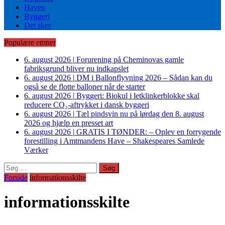
Haven
Byggeri
Det sker
Populære emner
6. august 2026
|
Forurening på Cheminovas gamle
fabriksgrund bliver nu indkapslet
6. august 2026
|
DM i Ballonflyvning 2026 – Sådan kan du
også se de flotte balloner når de starter
6. august 2026
|
Byggeri: Biokul i letklinkerblokke skal
reducere CO₂-aftrykket i dansk byggeri
6. august 2026
|
Tæl pindsvin nu på lørdag den 8. august
2026 og hjælp en presset art
6. august 2026
|
GRATIS I TØNDER: – Oplev en forrygende
forestilling i Amtmandens Have – Shakespeares Samlede
Værker
Søg
efter:
Forside
informationsskilte
informationsskilte