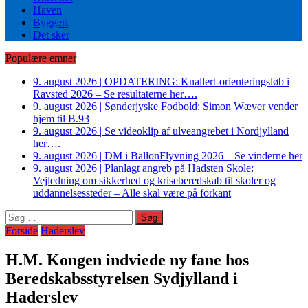
Haven
Byggeri
Det sker
Populære emner
9. august 2026
|
OPDATERING: Knallert-orienteringsløb i
Ravsted 2026 – Se resultaterne her….
9. august 2026
|
Sønderjyske Fodbold: Simon Wæver vender
hjem til B.93
9. august 2026
|
Se videoklip af ulveangrebet i Nordjylland
her….
9. august 2026
|
DM i BallonFlyvning 2026 – Se vinderne her
9. august 2026
|
Planlagt angreb på Hadsten Skole:
Vejledning om sikkerhed og kriseberedskab til skoler og
uddannelsessteder – Alle skal være på forkant
Søg
efter:
Forside
Haderslev
H.M. Kongen indviede ny fane hos
Beredskabsstyrelsen Sydjylland i
Haderslev