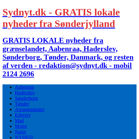
Sydnyt.dk - GRATIS lokale
nyheder fra Sønderjylland
GRATIS LOKALE nyheder fra
grænselandet, Aabenraa, Haderslev,
Sønderborg, Tønder, Danmark, og resten
af verden - redaktion@sydnyt.dk - mobil
2124 2696
Aabenraa
Haderslev
Sønderborg
Tønder
Arrangementer
Erhverv
Mad
Motor
Natur
NYHED