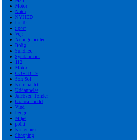
Mad
Motor
Natur
NYHED
Politik
Sport
Vejr
Arrangementer
Bolig
Sundhed
Syddanmark
112
Motor
COVID-19
Sort Sol
Kriminalitet
Uddannelse
Julebyen Tønder
Grænsehandel
Vind
Penge
Miljø
politi
Kongehuset
Shopping