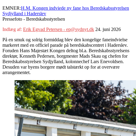
EMNER:
H.M. Kongen indviede ny fane hos Beredskabsstyrelsen
Sydjylland i Haderslev
Pressefoto - Beredskabsstyrelsen
Indlæg af:
Erik Egvad Petersen - ep@sydnyt.dk
24. juni 2026
På en smuk og solrig formiddag blev den kongelige faneindvielse
markeret med en officiel parade på beredskabscentret i Haderslev.
Foruden Hans Majestæt Kongen deltog bl.a. Beredskabsstyrelsens
direktør, Kenneth Pedersen, borgmester Mads Skau og chefen for
Beredskabsstyrelsen Sydjylland, kolonnechef Lars Enevoldsen.
Desuden var byens borgere mødt talstærkt op for at overvære
arrangementet.