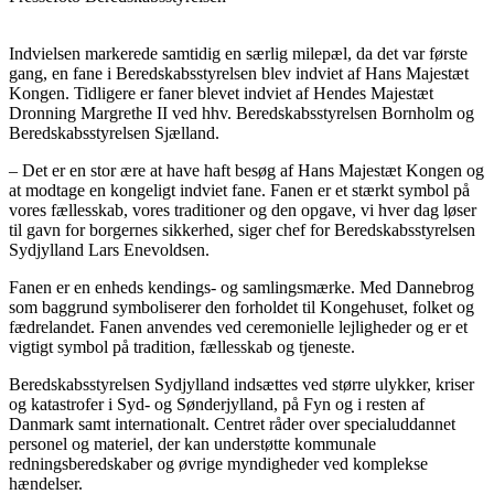
Indvielsen markerede samtidig en særlig milepæl, da det var første
gang, en fane i Beredskabsstyrelsen blev indviet af Hans Majestæt
Kongen. Tidligere er faner blevet indviet af Hendes Majestæt
Dronning Margrethe II ved hhv. Beredskabsstyrelsen Bornholm og
Beredskabsstyrelsen Sjælland.
– Det er en stor ære at have haft besøg af Hans Majestæt Kongen og
at modtage en kongeligt indviet fane. Fanen er et stærkt symbol på
vores fællesskab, vores traditioner og den opgave, vi hver dag løser
til gavn for borgernes sikkerhed, siger chef for Beredskabsstyrelsen
Sydjylland Lars Enevoldsen.
Fanen er en enheds kendings- og samlingsmærke. Med Dannebrog
som baggrund symboliserer den forholdet til Kongehuset, folket og
fædrelandet. Fanen anvendes ved ceremonielle lejligheder og er et
vigtigt symbol på tradition, fællesskab og tjeneste.
Beredskabsstyrelsen Sydjylland indsættes ved større ulykker, kriser
og katastrofer i Syd- og Sønderjylland, på Fyn og i resten af
Danmark samt internationalt. Centret råder over specialuddannet
personel og materiel, der kan understøtte kommunale
redningsberedskaber og øvrige myndigheder ved komplekse
hændelser.