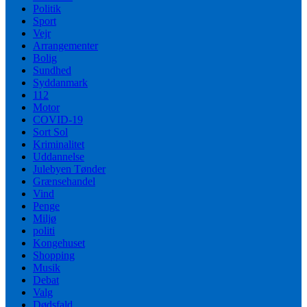
Politik
Sport
Vejr
Arrangementer
Bolig
Sundhed
Syddanmark
112
Motor
COVID-19
Sort Sol
Kriminalitet
Uddannelse
Julebyen Tønder
Grænsehandel
Vind
Penge
Miljø
politi
Kongehuset
Shopping
Musik
Debat
Valg
Dødsfald