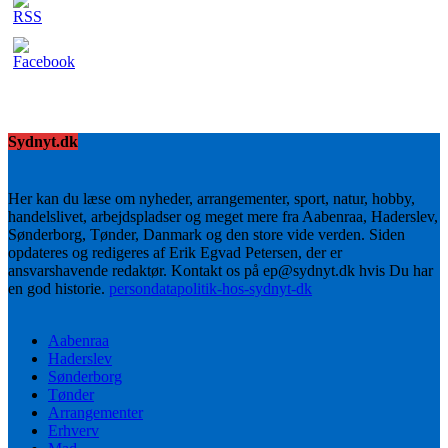
Sydnyt.dk
Her kan du læse om nyheder, arrangementer, sport, natur, hobby,
handelslivet, arbejdspladser og meget mere fra Aabenraa, Haderslev,
Sønderborg, Tønder, Danmark og den store vide verden. Siden
opdateres og redigeres af Erik Egvad Petersen, der er
ansvarshavende redaktør. Kontakt os på ep@sydnyt.dk hvis Du har
en god historie.
persondatapolitik-hos-sydnyt-dk
Aabenraa
Haderslev
Sønderborg
Tønder
Arrangementer
Erhverv