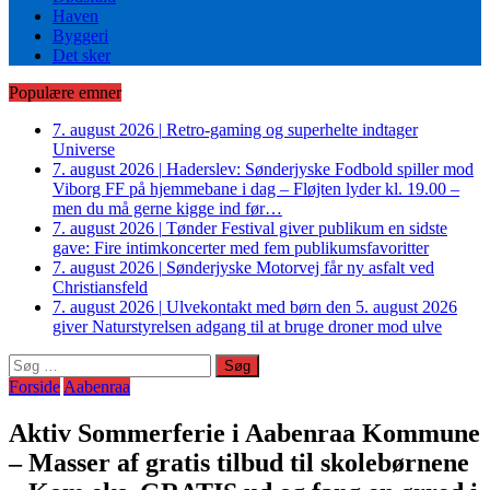
Haven
Byggeri
Det sker
Populære emner
7. august 2026
|
Retro-gaming og superhelte indtager
Universe
7. august 2026
|
Haderslev: Sønderjyske Fodbold spiller mod
Viborg FF på hjemmebane i dag – Fløjten lyder kl. 19.00 –
men du må gerne kigge ind før…
7. august 2026
|
Tønder Festival giver publikum en sidste
gave: Fire intimkoncerter med fem publikumsfavoritter
7. august 2026
|
Sønderjyske Motorvej får ny asfalt ved
Christiansfeld
7. august 2026
|
Ulvekontakt med børn den 5. august 2026
giver Naturstyrelsen adgang til at bruge droner mod ulve
Søg
efter:
Forside
Aabenraa
Aktiv Sommerferie i Aabenraa Kommune
– Masser af gratis tilbud til skolebørnene