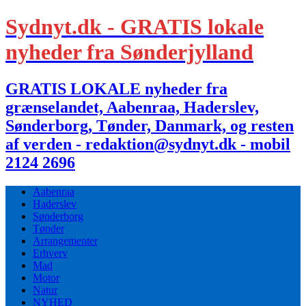
Sydnyt.dk - GRATIS lokale
nyheder fra Sønderjylland
GRATIS LOKALE nyheder fra
grænselandet, Aabenraa, Haderslev,
Sønderborg, Tønder, Danmark, og resten
af verden - redaktion@sydnyt.dk - mobil
2124 2696
Aabenraa
Haderslev
Sønderborg
Tønder
Arrangementer
Erhverv
Mad
Motor
Natur
NYHED