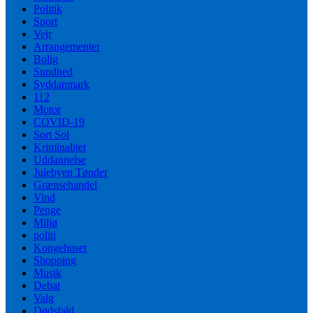
Politik
Sport
Vejr
Arrangementer
Bolig
Sundhed
Syddanmark
112
Motor
COVID-19
Sort Sol
Kriminalitet
Uddannelse
Julebyen Tønder
Grænsehandel
Vind
Penge
Miljø
politi
Kongehuset
Shopping
Musik
Debat
Valg
Dødsfald