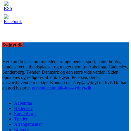
Sydnyt.dk
Her kan du læse om nyheder, arrangementer, sport, natur, hobby,
handelslivet, arbejdspladser og meget mere fra Aabenraa, Haderslev,
Sønderborg, Tønder, Danmark og den store vide verden. Siden
opdateres og redigeres af Erik Egvad Petersen, der er
ansvarshavende redaktør. Kontakt os på ep@sydnyt.dk hvis Du har
en god historie.
persondatapolitik-hos-sydnyt-dk
Aabenraa
Haderslev
Sønderborg
Tønder
Arrangementer
Erhverv