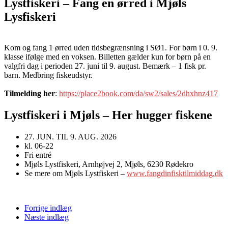
Lystfiskeri – Fang en ørred i Mjøls
Lysfiskeri
Kom og fang 1 ørred uden tidsbegrænsning i SØ1. For børn i 0. 9.
klasse ifølge med en voksen. Billetten gælder kun for børn på en
valgfri dag i perioden 27. juni til 9. august. Bemærk – 1 fisk pr.
barn. Medbring fiskeudstyr.
Tilmelding her
:
https://place2book.com/da/sw2/sales/2dhxhnz417
Lystfiskeri i Mjøls – Her hugger fiskene
27. JUN. TIL 9. AUG. 2026
kl. 06-22
Fri entré
Mjøls Lystfiskeri, Arnhøjvej 2, Mjøls, 6230 Rødekro
Se mere om Mjøls Lystfiskeri –
www.fangdinfisktilmiddag.dk
Forrige indlæg
Næste indlæg