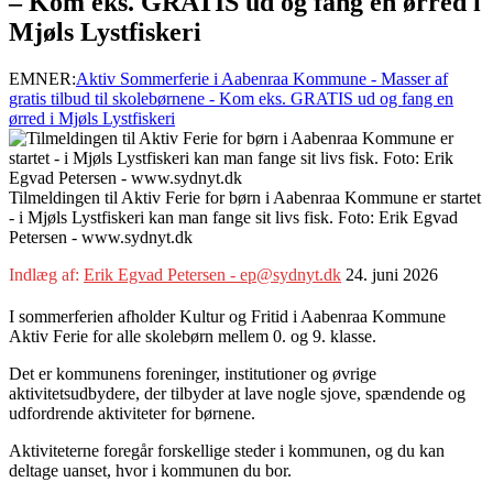
– Kom eks. GRATIS ud og fang en ørred i
Mjøls Lystfiskeri
EMNER:
Aktiv Sommerferie i Aabenraa Kommune - Masser af
gratis tilbud til skolebørnene - Kom eks. GRATIS ud og fang en
ørred i Mjøls Lystfiskeri
Tilmeldingen til Aktiv Ferie for børn i Aabenraa Kommune er startet
- i Mjøls Lystfiskeri kan man fange sit livs fisk. Foto: Erik Egvad
Petersen - www.sydnyt.dk
Indlæg af:
Erik Egvad Petersen - ep@sydnyt.dk
24. juni 2026
I sommerferien afholder Kultur og Fritid i Aabenraa Kommune
Aktiv Ferie for alle skolebørn mellem 0. og 9. klasse.
Det er kommunens foreninger, institutioner og øvrige
aktivitetsudbydere, der tilbyder at lave nogle sjove, spændende og
udfordrende aktiviteter for børnene.
Aktiviteterne foregår forskellige steder i kommunen, og du kan
deltage uanset, hvor i kommunen du bor.