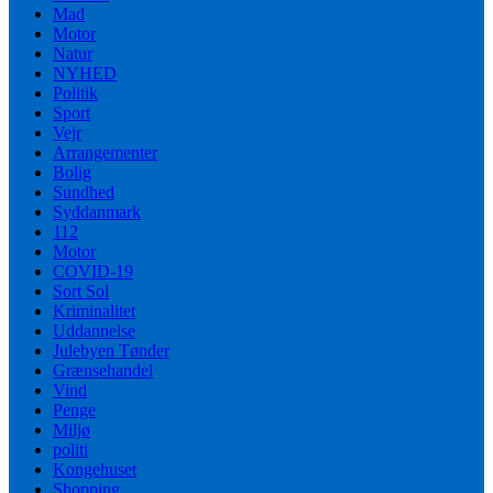
Mad
Motor
Natur
NYHED
Politik
Sport
Vejr
Arrangementer
Bolig
Sundhed
Syddanmark
112
Motor
COVID-19
Sort Sol
Kriminalitet
Uddannelse
Julebyen Tønder
Grænsehandel
Vind
Penge
Miljø
politi
Kongehuset
Shopping