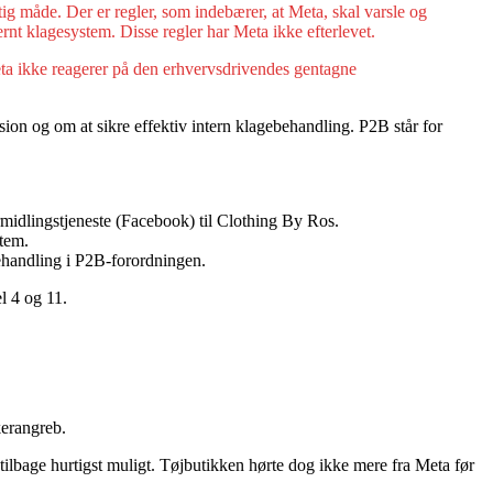
ig måde. Der er regler, som indebærer, at Meta, skal varsle og
ernt klagesystem. Disse regler har Meta ikke efterlevet.
eta ikke reagerer på den erhvervsdrivendes gentagne
on og om at sikre effektiv intern klagebehandling. P2B står for
midlingstjeneste (Facebook) til Clothing By Ros.
stem.
behandling i P2B-forordningen.
l 4 og 11.
kerangreb.
ilbage hurtigst muligt. Tøjbutikken hørte dog ikke mere fra Meta før