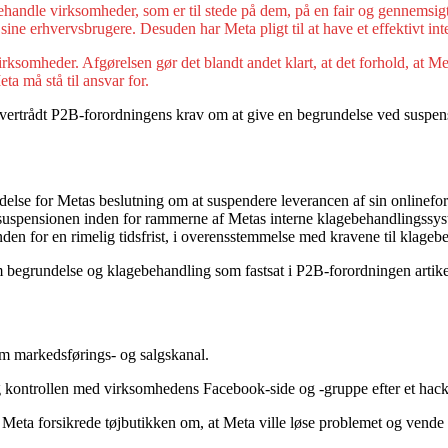
behandle virksomheder, som er til stede på dem, på en fair og gennemsigt
 sine erhvervsbrugere. Desuden har Meta pligt til at have et effektivt int
rksomheder. Afgørelsen gør det blandt andet klart, at det forhold, at M
ta må stå til ansvar for.
overtrådt P2B-forordningens krav om at give en begrundelse ved suspensi
else for Metas beslutning om at suspendere leverancen af sin onlinefor
l suspensionen inden for rammerne af Metas interne klagebehandlingssy
inden for en rimelig tidsfrist, i overensstemmelse med kravene til klage
begrundelse og klagebehandling som fastsat i P2B-forordningen artike
m markedsførings- og salgskanal.
 kontrollen med virksomhedens Facebook-side og -gruppe efter et hac
eta forsikrede tøjbutikken om, at Meta ville løse problemet og vende t