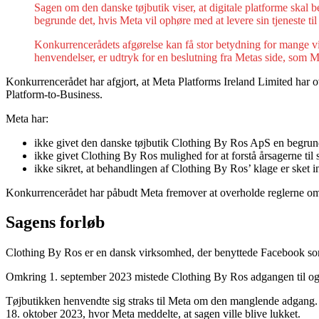
Sagen om den danske tøjbutik viser, at digitale platforme skal 
begrunde det, hvis Meta vil ophøre med at levere sin tjeneste til
Konkurrencerådets afgørelse kan få stor betydning for mange vi
henvendelser, er udtryk for en beslutning fra Metas side, som Me
Konkurrencerådet har afgjort, at Meta Platforms Ireland Limited har 
Platform-to-Business.
Meta har:
ikke givet den danske tøjbutik Clothing By Ros ApS en begrund
ikke givet Clothing By Ros mulighed for at forstå årsagerne ti
ikke sikret, at behandlingen af Clothing By Ros’ klage er sket 
Konkurrencerådet har påbudt Meta fremover at overholde reglerne om 
Sagens forløb
Clothing By Ros er en dansk virksomhed, der benyttede Facebook so
Omkring 1. september 2023 mistede Clothing By Ros adgangen til og
Tøjbutikken henvendte sig straks til Meta om den manglende adgang. M
18. oktober 2023, hvor Meta meddelte, at sagen ville blive lukket.