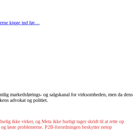
gerne kigge ind før…
sentlig markedsførings- og salgskanal for virksomheden, men da dens
kens advokat og politiet.
g ikke virker, og Meta ikke hurtigt tager skridt til at rette op
igt og løste problemerne. P2B-forordningen beskytter netop