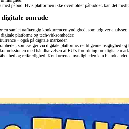
 til rådighed.
es med påbud. Hvis platformen ikke overholder påbuddet, kan det medf
digitale område
 en samlet uafhængig konkurrencemyndighed, som udgiver analyser, vejl
igitale platforme og tech-virksomheder:
nkurrence – også på digitale markeder.
mheder, som sælger via digitale platforme, ret til gennemsigtighed og fa
kommissionen med håndhævelsen af EU’s forordning om digitale marke
 mere åbenhed og retfærdighed. Konkurrencemyndigheden kan blandt ande