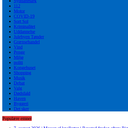
Syddanmark
112
Motor
COVID-19
Sort Sol
Kriminalitet
Uddannelse
Julebyen Tønder
Grænsehandel
Vind
Penge
Miljø
politi
Kongehuset
Shopping
Musik
Debat
Valg
Dødsfald
Haven
Byggeri
Det sker
Populære emner