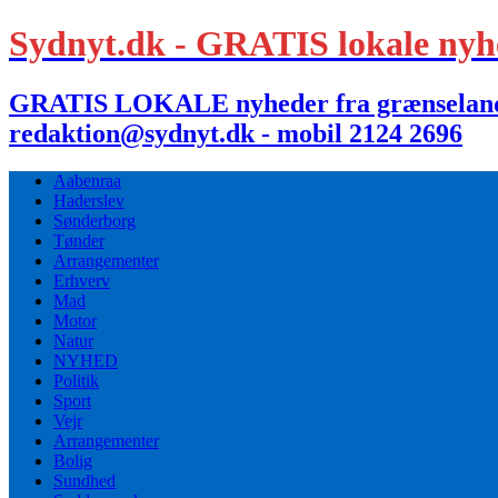
Sydnyt.dk - GRATIS lokale nyh
GRATIS LOKALE nyheder fra grænselandet,
redaktion@sydnyt.dk - mobil 2124 2696
Aabenraa
Haderslev
Sønderborg
Tønder
Arrangementer
Erhverv
Mad
Motor
Natur
NYHED
Politik
Sport
Vejr
Arrangementer
Bolig
Sundhed