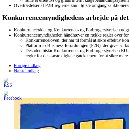
stille et effektivt og gratis internt klagebehandlingssystem
Overtrædelser af P2B-reglerne kan i første omgang sanktioner
Konkurrencemyndighedens arbejde på det 
Konkurrencerådet og Konkurrence- og Forbrugerstyrelsen udgør
Konkurrencemyndigheden håndhæver en række regler over for d
Konkurrenceloven, der har til formål at sikre effektiv ko
Platform-to-Business-forordningen (P2B), der giver virkso
Desuden bistår Konkurrence- og Forbrugerstyrelsen EU-
regler for de største digitale gatekeepere for at sikre
Forrige indlæg
Næste indlæg