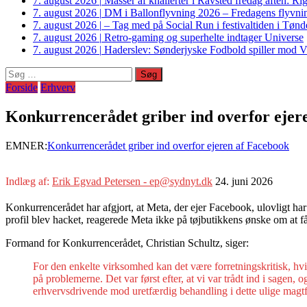
7. august 2026
|
Masser af knallerter i Ravsted fredag aften: 
7. august 2026
|
DM i Ballonflyvning 2026 – Fredagens flyvnin
7. august 2026
|
– Tag med på Social Run i festivaltiden i Tø
7. august 2026
|
Retro-gaming og superhelte indtager Universe
7. august 2026
|
Haderslev: Sønderjyske Fodbold spiller mod V
Søg
efter:
Forside
Erhverv
Konkurrencerådet griber ind overfor ejer
EMNER:
Konkurrencerådet griber ind overfor ejeren af Facebook
Indlæg af:
Erik Egvad Petersen - ep@sydnyt.dk
24. juni 2026
Konkurrencerådet har afgjort, at Meta, der ejer Facebook, ulovligt ha
profil blev hacket, reagerede Meta ikke på tøjbutikkens ønske om at få
Formand for Konkurrencerådet, Christian Schultz, siger:
For den enkelte virksomhed kan det være forretningskritisk, hvi
på problemerne. Det var først efter, at vi var trådt ind i sagen
erhvervsdrivende mod uretfærdig behandling i dette ulige magt