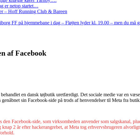
Rigtige knægte kører Tårnby….
g er netop startet…
nder – Hoff Running Club & Bareen
iborg FF på hjemmebane i dag – Fløjten lyder kl. 19.00 – men du må 
en af Facebook
r behandlet en dansk tøjbutik uretfærdigt. Det sociale medie var en væ
 genåbnet sin Facebook-side på trods af henvendelser til Meta fra butik
s den Facebook-side, som virksomheden anvender som salgskanal, pludseli
, og knap 2 år efter hackerangrebet, at Meta tog erhvervsbrugeren alvorl
forhold.