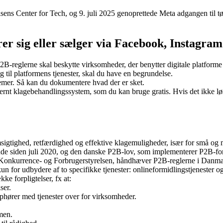
ens Center for Tech, og 9. juli 2025 genoprettede Meta adgangen til tø
r sig eller sælger via Facebook, Instagram 
B-reglerne skal beskytte virksomheder, der benytter digitale platforme t
 til platformens tjenester, skal du have en begrundelse.
mer. Så kan du dokumentere hvad der er sket.
ternt klagebehandlingssystem, som du kan bruge gratis. Hvis det ikke l
sigtighed, retfærdighed og effektive klagemuligheder, især for små og 
nde siden juli 2020, og den danske P2B-lov, som implementerer P2B-f
Konkurrence- og Forbrugerstyrelsen, håndhæver P2B-reglerne i Danma
un for udbydere af to specifikke tjenester: onlineformidlingstjenester o
ke forpligtelser, fx at:
ser.
phører med tjenester over for virksomheder.
men.