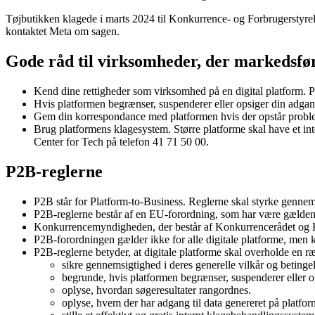
Tøjbutikken klagede i marts 2024 til Konkurrence- og Forbrugerstyrels
kontaktet Meta om sagen.
Gode råd til virksomheder, der markedsføre
Kend dine rettigheder som virksomhed på en digital platform. P2
Hvis platformen begrænser, suspenderer eller opsiger din adgang
Gem din korrespondance med platformen hvis der opstår proble
Brug platformens klagesystem. Større platforme skal have et in
Center for Tech på telefon 41 71 50 00.
P2B-reglerne
P2B står for Platform-to-Business. Reglerne skal styrke gennem
P2B-reglerne består af en EU-forordning, som har være gælde
Konkurrencemyndigheden, der består af Konkurrencerådet og 
P2B-forordningen gælder ikke for alle digitale platforme, men k
P2B-reglerne betyder, at digitale platforme skal overholde en ræk
sikre gennemsigtighed i deres generelle vilkår og betingel
begrunde, hvis platformen begrænser, suspenderer eller o
oplyse, hvordan søgeresultater rangordnes.
oplyse, hvem der har adgang til data genereret på platfor