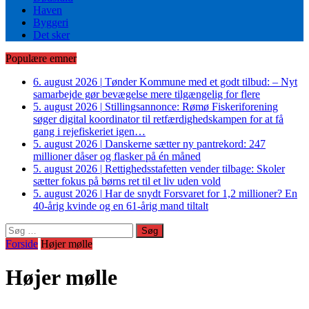
Haven
Byggeri
Det sker
Populære emner
6. august 2026
|
Tønder Kommune med et godt tilbud: – Nyt
samarbejde gør bevægelse mere tilgængelig for flere
5. august 2026
|
Stillingsannonce: Rømø Fiskeriforening
søger digital koordinator til retfærdighedskampen for at få
gang i rejefiskeriet igen…
5. august 2026
|
Danskerne sætter ny pantrekord: 247
millioner dåser og flasker på én måned
5. august 2026
|
Rettighedsstafetten vender tilbage: Skoler
sætter fokus på børns ret til et liv uden vold
5. august 2026
|
Har de snydt Forsvaret for 1,2 millioner? En
40-årig kvinde og en 61-årig mand tiltalt
Søg
efter:
Forside
Højer mølle
Højer mølle