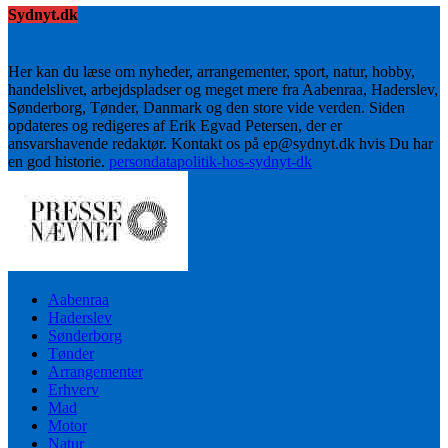
Sydnyt.dk
Her kan du læse om nyheder, arrangementer, sport, natur, hobby,
handelslivet, arbejdspladser og meget mere fra Aabenraa, Haderslev,
Sønderborg, Tønder, Danmark og den store vide verden. Siden
opdateres og redigeres af Erik Egvad Petersen, der er
ansvarshavende redaktør. Kontakt os på ep@sydnyt.dk hvis Du har
en god historie.
persondatapolitik-hos-sydnyt-dk
Aabenraa
Haderslev
Sønderborg
Tønder
Arrangementer
Erhverv
Mad
Motor
Natur