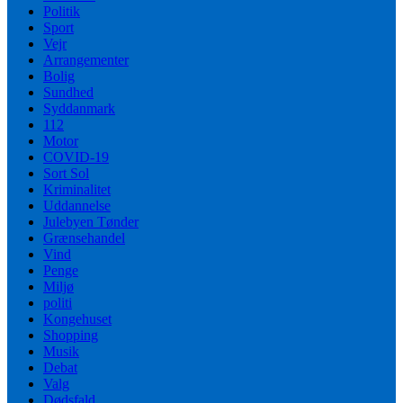
Politik
Sport
Vejr
Arrangementer
Bolig
Sundhed
Syddanmark
112
Motor
COVID-19
Sort Sol
Kriminalitet
Uddannelse
Julebyen Tønder
Grænsehandel
Vind
Penge
Miljø
politi
Kongehuset
Shopping
Musik
Debat
Valg
Dødsfald