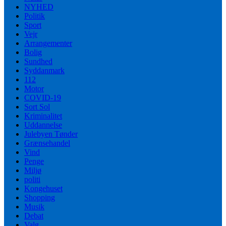
NYHED
Politik
Sport
Vejr
Arrangementer
Bolig
Sundhed
Syddanmark
112
Motor
COVID-19
Sort Sol
Kriminalitet
Uddannelse
Julebyen Tønder
Grænsehandel
Vind
Penge
Miljø
politi
Kongehuset
Shopping
Musik
Debat
Valg