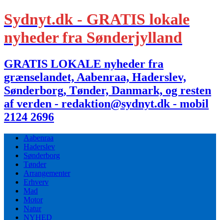
Sydnyt.dk - GRATIS lokale
nyheder fra Sønderjylland
GRATIS LOKALE nyheder fra
grænselandet, Aabenraa, Haderslev,
Sønderborg, Tønder, Danmark, og resten
af verden - redaktion@sydnyt.dk - mobil
2124 2696
Aabenraa
Haderslev
Sønderborg
Tønder
Arrangementer
Erhverv
Mad
Motor
Natur
NYHED