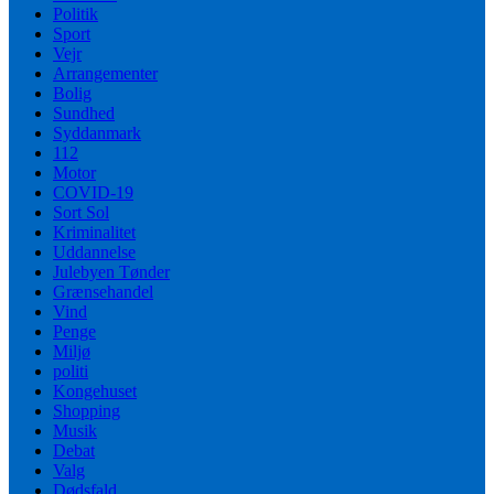
Politik
Sport
Vejr
Arrangementer
Bolig
Sundhed
Syddanmark
112
Motor
COVID-19
Sort Sol
Kriminalitet
Uddannelse
Julebyen Tønder
Grænsehandel
Vind
Penge
Miljø
politi
Kongehuset
Shopping
Musik
Debat
Valg
Dødsfald