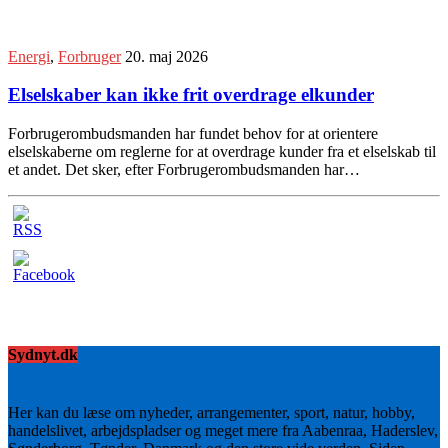
Energi
,
Forbruger
20. maj 2026
Elselskaber kan ikke frit overdrage elkunder
Forbrugerombudsmanden har fundet behov for at orientere
elselskaberne om reglerne for at overdrage kunder fra et elselskab til
et andet. Det sker, efter Forbrugerombudsmanden har…
Sydnyt.dk
Her kan du læse om nyheder, arrangementer, sport, natur, hobby,
handelslivet, arbejdspladser og meget mere fra Aabenraa, Haderslev,