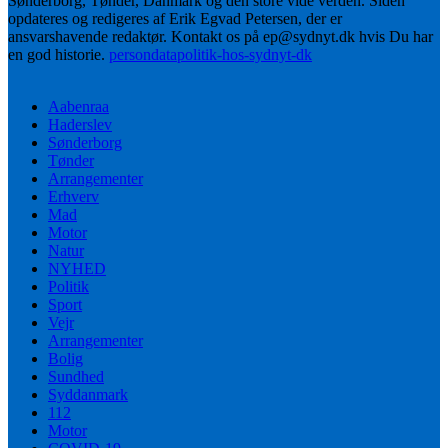
Sønderborg, Tønder, Danmark og den store vide verden. Siden
opdateres og redigeres af Erik Egvad Petersen, der er
ansvarshavende redaktør. Kontakt os på ep@sydnyt.dk hvis Du har
en god historie.
persondatapolitik-hos-sydnyt-dk
Aabenraa
Haderslev
Sønderborg
Tønder
Arrangementer
Erhverv
Mad
Motor
Natur
NYHED
Politik
Sport
Vejr
Arrangementer
Bolig
Sundhed
Syddanmark
112
Motor