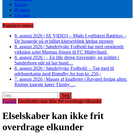
Haven
Byggeri
Det sker
Populære emner
8. august 2026
|
SE VIDEO – Mjøls Lystfiskeri Rødekro –
De huggede på et billigt kineserblink lørdag morgen
8. august 2026
|
Sønderjyske Fodbold har med omgående
virkning solgt Magnus Jensen til FC Midtjylland.
8. august 2026
|
– En lille dreng forsvinder, og politiet i
Sønderborg står på bar bund…
8. august 2026
|
Sønderjyske Fodbold: – Tag med til
udebanekamp mod Brøndby for kun kr. 250,-
7. august 2026
|
Masser af knallerter i Ravsted fredag aften:
Rigtige knægte kører Tårnby….
Søg
efter:
Forside
Elselskaber kan ikke frit overdrage elkunder
Elselskaber kan ikke frit
overdrage elkunder