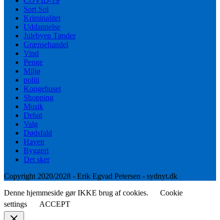
COVID-19
Sort Sol
Kriminalitet
Uddannelse
Julebyen Tønder
Grænsehandel
Vind
Penge
Miljø
politi
Kongehuset
Shopping
Musik
Debat
Valg
Dødsfald
Haven
Byggeri
Det sker
Copyright 2020/2028 - Erik Egvad Petersen - sydnyt.dk
Denne hjemmeside gør IKKE brug af cookies.
Cookie
settings
ACCEPT