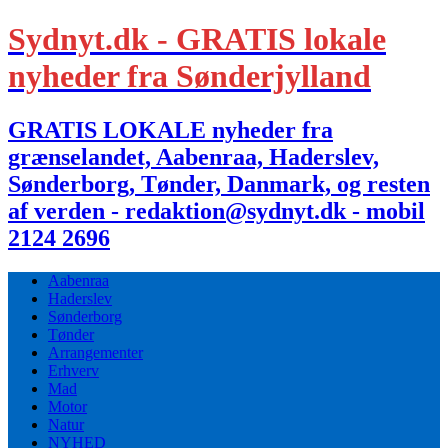
Sydnyt.dk - GRATIS lokale
nyheder fra Sønderjylland
GRATIS LOKALE nyheder fra
grænselandet, Aabenraa, Haderslev,
Sønderborg, Tønder, Danmark, og resten
af verden - redaktion@sydnyt.dk - mobil
2124 2696
Aabenraa
Haderslev
Sønderborg
Tønder
Arrangementer
Erhverv
Mad
Motor
Natur
NYHED