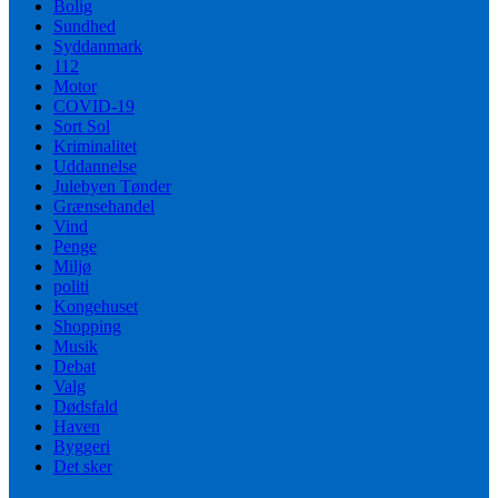
Bolig
Sundhed
Syddanmark
112
Motor
COVID-19
Sort Sol
Kriminalitet
Uddannelse
Julebyen Tønder
Grænsehandel
Vind
Penge
Miljø
politi
Kongehuset
Shopping
Musik
Debat
Valg
Dødsfald
Haven
Byggeri
Det sker