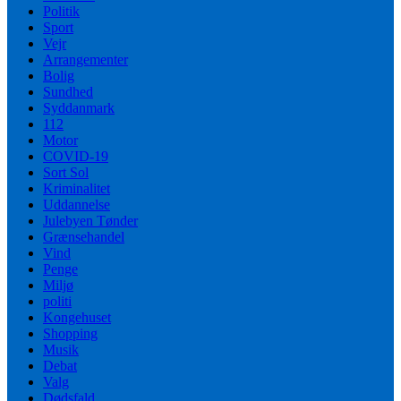
Politik
Sport
Vejr
Arrangementer
Bolig
Sundhed
Syddanmark
112
Motor
COVID-19
Sort Sol
Kriminalitet
Uddannelse
Julebyen Tønder
Grænsehandel
Vind
Penge
Miljø
politi
Kongehuset
Shopping
Musik
Debat
Valg
Dødsfald