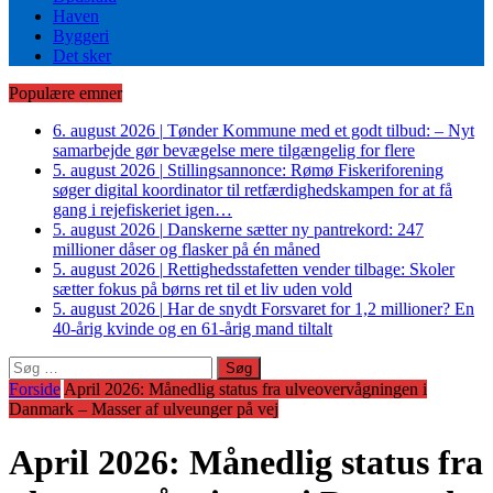
Haven
Byggeri
Det sker
Populære emner
6. august 2026
|
Tønder Kommune med et godt tilbud: – Nyt
samarbejde gør bevægelse mere tilgængelig for flere
5. august 2026
|
Stillingsannonce: Rømø Fiskeriforening
søger digital koordinator til retfærdighedskampen for at få
gang i rejefiskeriet igen…
5. august 2026
|
Danskerne sætter ny pantrekord: 247
millioner dåser og flasker på én måned
5. august 2026
|
Rettighedsstafetten vender tilbage: Skoler
sætter fokus på børns ret til et liv uden vold
5. august 2026
|
Har de snydt Forsvaret for 1,2 millioner? En
40-årig kvinde og en 61-årig mand tiltalt
Søg
efter:
Forside
April 2026: Månedlig status fra ulveovervågningen i
Danmark – Masser af ulveunger på vej
April 2026: Månedlig status fra