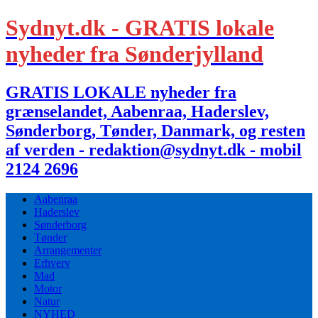
Sydnyt.dk - GRATIS lokale
nyheder fra Sønderjylland
GRATIS LOKALE nyheder fra
grænselandet, Aabenraa, Haderslev,
Sønderborg, Tønder, Danmark, og resten
af verden - redaktion@sydnyt.dk - mobil
2124 2696
Aabenraa
Haderslev
Sønderborg
Tønder
Arrangementer
Erhverv
Mad
Motor
Natur
NYHED