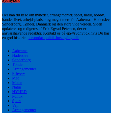
Sydnyt.dk
Her kan du læse om nyheder, arrangementer, sport, natur, hobby,
handelslivet, arbejdspladser og meget mere fra Aabenraa, Haderslev,
Sønderborg, Tønder, Danmark og den store vide verden. Siden
opdateres og redigeres af Erik Egvad Petersen, der er
ansvarshavende redaktør. Kontakt os på ep@sydnyt.dk hvis Du har
en god historie.
persondatapolitik-hos-sydnyt-dk
Aabenraa
Haderslev
Sønderborg
Tønder
Arrangementer
Erhverv
Mad
Motor
Natur
NYHED
Politik
Sport
Vejr
Arrangementer