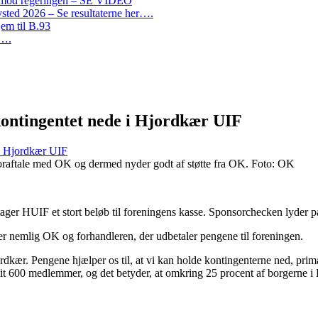
on mod regeringen – SE VIDEO
ted 2026 – Se resultaterne her….
em til B.93
r….
 kontingentet nede i Hjordkær UIF
 i Hjordkær UIF
soraftale med OK og dermed nyder godt af støtte fra OK. Foto: OK
 HUIF et stort beløb til foreningens kasse. Sponsorchecken lyder på
r nemlig OK og forhandleren, der udbetaler pengene til foreningen.
dkær. Pengene hjælper os til, at vi kan holde kontingenterne ned, primær
snit 600 medlemmer, og det betyder, at omkring 25 procent af borgerne 