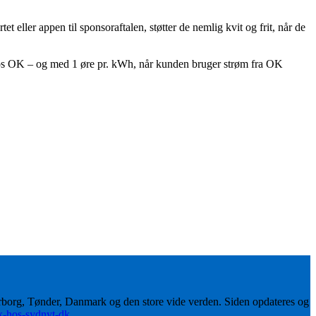
eller appen til sponsoraftalen, støtter de nemlig kvit og frit, når de
en hos OK – og med 1 øre pr. kWh, når kunden bruger strøm fra OK
erborg, Tønder, Danmark og den store vide verden. Siden opdateres og
ik-hos-sydnyt-dk