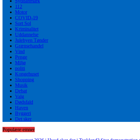
Syddanmark
112
Motor
COVID-19
Sort Sol
Kriminalitet
Uddannelse
Julebyen Tønder
Grænsehandel
Vind
Penge
Miljø
politi
Kongehuset
Shopping
Musik
Debat
Valg
Dødsfald
Haven
Byggeri
Det sker
Populære emner