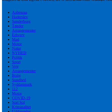
Aabenraa
Haderslev
Sønderborg
Tønder
Arrangementer
Erhverv
Mad
Motor
Natur
NYHED
Politik
Sport
Vejr
Arrangementer
Bolig
Sundhed
Syddanmark
112
Motor
COVID-19
Sort Sol
Kriminalitet
Uddannelse