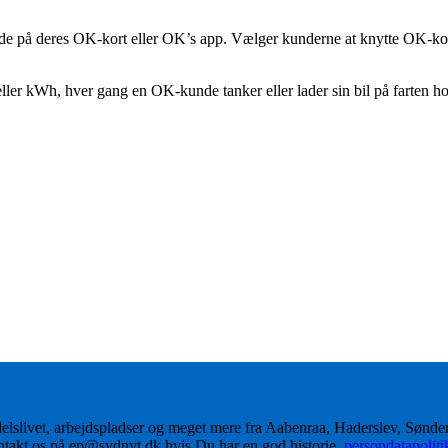
de på deres OK-kort eller OK’s app. Vælger kunderne at knytte OK-kortet 
er eller kWh, hver gang en OK-kunde tanker eller lader sin bil på fart
delslivet, arbejdspladser og meget mere fra Aabenraa, Haderslev, Sønd
ontakt os på ep@sydnyt.dk hvis Du har en god historie.
persondatapolit