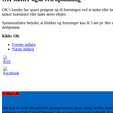
OK’s kunder har sparet pengene op til foreningen ved at tanke eller la
tanker brændstof eller lader deres elbiler.
Sponsoraftalen betyder, at klubber og foreninger kan få 5 øre pr. lit
derhjemme.
Kilde: OK
Forrige indlæg
Næste indlæg
Sydnyt.dk
Her kan du læse om nyheder, arrangementer, sport, natur, hobby, han
redigeres af Erik Egvad Petersen, der er ansvarshavende redaktør. K