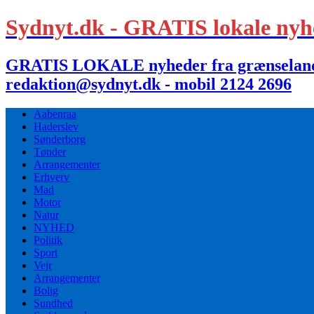
Sydnyt.dk - GRATIS lokale nyh
GRATIS LOKALE nyheder fra grænselandet,
redaktion@sydnyt.dk - mobil 2124 2696
Aabenraa
Haderslev
Sønderborg
Tønder
Arrangementer
Erhverv
Mad
Motor
Natur
NYHED
Politik
Sport
Vejr
Arrangementer
Bolig
Sundhed