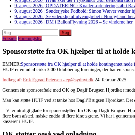
9. august 2026
|
Hvad sker der i Tyskland? Stor demonstrati
9. august 2026
|
OPDATERING: Knallert-orienteringsløb i Ravs
9. august 2026
|
Sønderjyske Fodbold: Simon Wæver vender hj
9. august 2026
|
Se videoklip af ulveangrebet i Nordjylland he
9. august 2026
|
DM i BallonFlyvning 2026 – Se vinderne her
Søg
efter:
Forside
Foreningsliv
Sponsorstøtte fra OK hjælper til at holde
EMNER:
Sponsorstøtte fra OK hjælper til at holde kontingentet nede
HUIF er en ud af cirka 3.000 klubber og foreninger, der har en spon
Indlæg af:
Erik Egvad Petersen - ep@sydnyt.dk
24. februar 2025
Gennem sin sponsoraftale med OK og Dagli’Brugsen Hjordkær modtager
Man kan støtte HUIF ved at tanke hos Dagli’Brugsen Hjordkær. Det e
– Vi er utroligt glade for sponsorstøtten fra OK og Dagli’Brugsen Hjor
flere børn afsted, måske endda til flere idrætsgrene. Vi har i gennem
kasserer i HUIF.
OK støtter også ved opladning