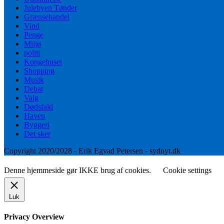
Julebyen Tønder
Grænsehandel
Vind
Penge
Miljø
politi
Kongehuset
Shopping
Musik
Debat
Valg
Dødsfald
Haven
Byggeri
Det sker
Copyright 2020/2028 - Erik Egvad Petersen - sydnyt.dk
Denne hjemmeside gør IKKE brug af cookies.
Cookie settings
Luk
Privacy Overview