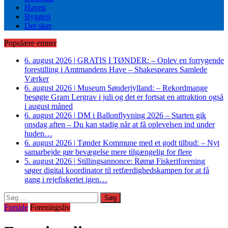
Haven
Byggeri
Det sker
Populære emner
6. august 2026
|
GRATIS I TØNDER: – Oplev en forrygende
forestilling i Amtmandens Have – Shakespeares Samlede
Værker
6. august 2026
|
Museum Sønderjylland: – Rekordmange
besøgte Gram Lergrav i juli og det er fortsat en attraktion også
i august måned
6. august 2026
|
DM i Ballonflyvning 2026 – Starten gik
onsdag aften – Du kan stadig når at få oplevelsen ind under
huden…
6. august 2026
|
Tønder Kommune med et godt tilbud: – Nyt
samarbejde gør bevægelse mere tilgængelig for flere
5. august 2026
|
Stillingsannonce: Rømø Fiskeriforening
søger digital koordinator til retfærdighedskampen for at få
gang i rejefiskeriet igen…
Søg
efter:
Forside
Foreningsliv