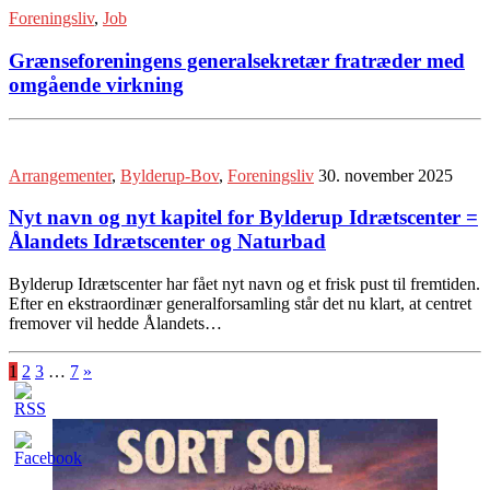
Foreningsliv
,
Job
Grænseforeningens generalsekretær fratræder med
omgående virkning
Arrangementer
,
Bylderup-Bov
,
Foreningsliv
30. november 2025
Nyt navn og nyt kapitel for Bylderup Idrætscenter =
Ålandets Idrætscenter og Naturbad
Bylderup Idrætscenter har fået nyt navn og et frisk pust til fremtiden.
Efter en ekstraordinær generalforsamling står det nu klart, at centret
fremover vil hedde Ålandets…
1
2
3
…
7
»