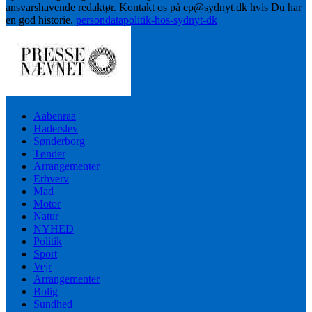
ansvarshavende redaktør. Kontakt os på ep@sydnyt.dk hvis Du har
en god historie.
persondatapolitik-hos-sydnyt-dk
Aabenraa
Haderslev
Sønderborg
Tønder
Arrangementer
Erhverv
Mad
Motor
Natur
NYHED
Politik
Sport
Vejr
Arrangementer
Bolig
Sundhed