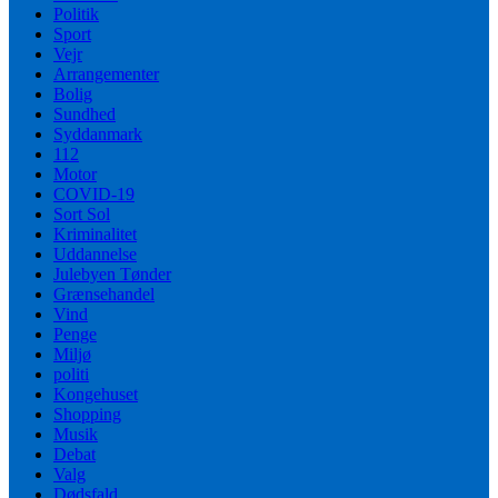
Politik
Sport
Vejr
Arrangementer
Bolig
Sundhed
Syddanmark
112
Motor
COVID-19
Sort Sol
Kriminalitet
Uddannelse
Julebyen Tønder
Grænsehandel
Vind
Penge
Miljø
politi
Kongehuset
Shopping
Musik
Debat
Valg
Dødsfald