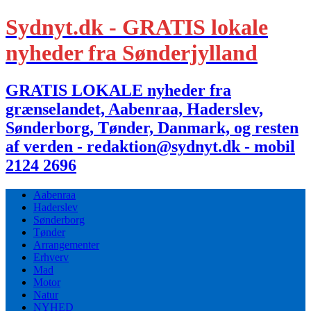
Sydnyt.dk - GRATIS lokale
nyheder fra Sønderjylland
GRATIS LOKALE nyheder fra
grænselandet, Aabenraa, Haderslev,
Sønderborg, Tønder, Danmark, og resten
af verden - redaktion@sydnyt.dk - mobil
2124 2696
Aabenraa
Haderslev
Sønderborg
Tønder
Arrangementer
Erhverv
Mad
Motor
Natur
NYHED