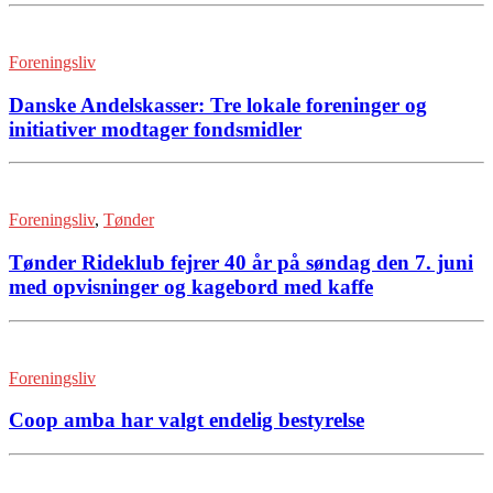
Foreningsliv
Danske Andelskasser: Tre lokale foreninger og
initiativer modtager fondsmidler
Foreningsliv
,
Tønder
Tønder Rideklub fejrer 40 år på søndag den 7. juni
med opvisninger og kagebord med kaffe
Foreningsliv
Coop amba har valgt endelig bestyrelse