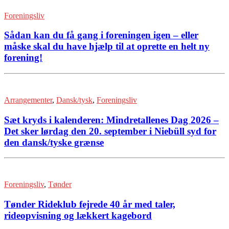
Foreningsliv
Sådan kan du få gang i foreningen igen – eller
måske skal du have hjælp til at oprette en helt ny
forening!
Arrangementer
,
Dansk/tysk
,
Foreningsliv
Sæt kryds i kalenderen: Mindretallenes Dag 2026 –
Det sker lørdag den 20. september i Niebüll syd for
den dansk/tyske grænse
Foreningsliv
,
Tønder
Tønder Rideklub fejrede 40 år med taler,
rideopvisning og lækkert kagebord