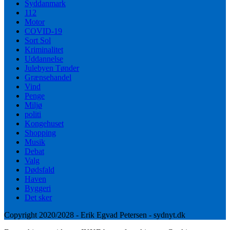
Syddanmark
112
Motor
COVID-19
Sort Sol
Kriminalitet
Uddannelse
Julebyen Tønder
Grænsehandel
Vind
Penge
Miljø
politi
Kongehuset
Shopping
Musik
Debat
Valg
Dødsfald
Haven
Byggeri
Det sker
Copyright 2020/2028 - Erik Egvad Petersen - sydnyt.dk