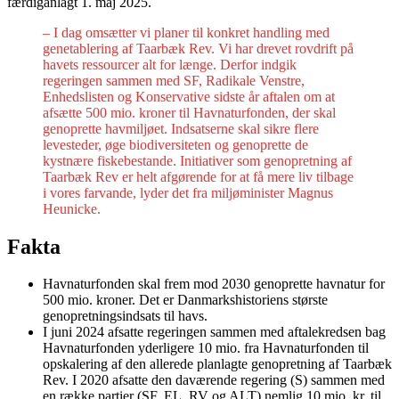
færdiganlagt 1. maj 2025.
– I dag omsætter vi planer til konkret handling med
genetablering af Taarbæk Rev. Vi har drevet rovdrift på
havets ressourcer alt for længe. Derfor indgik
regeringen sammen med SF, Radikale Venstre,
Enhedslisten og Konservative sidste år aftalen om at
afsætte 500 mio. kroner til Havnaturfonden, der skal
genoprette havmiljøet. Indsatserne skal sikre flere
levesteder, øge biodiversiteten og genoprette de
kystnære fiskebestande. Initiativer som genopretning af
Taarbæk Rev er helt afgørende for at få mere liv tilbage
i vores farvande, lyder det fra miljøminister Magnus
Heunicke.
Fakta
Havnaturfonden skal frem mod 2030 genoprette havnatur for
500 mio. kroner. Det er Danmarkshistoriens største
genopretningsindsats til havs.
I juni 2024 afsatte regeringen sammen med aftalekredsen bag
Havnaturfonden yderligere 10 mio. fra Havnaturfonden til
opskalering af den allerede planlagte genopretning af Taarbæk
Rev. I 2020 afsatte den daværende regering (S) sammen med
en række partier (SF, EL, RV og ALT) nemlig 10 mio. kr. til