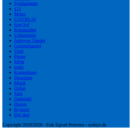
Syddanmark
112
Motor
COVID-19
Sort Sol
Kriminalitet
Uddannelse
Julebyen Tønder
Grænsehandel
Vind
Penge
Miljø
politi
Kongehuset
Shopping
Musik
Debat
Valg
Dødsfald
Haven
Byggeri
Det sker
Copyright 2020/2028 - Erik Egvad Petersen - sydnyt.dk