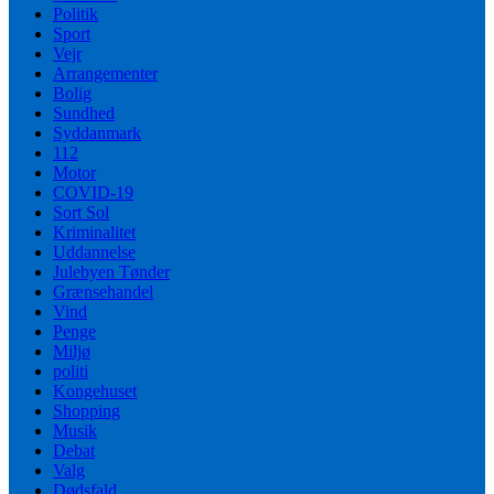
Politik
Sport
Vejr
Arrangementer
Bolig
Sundhed
Syddanmark
112
Motor
COVID-19
Sort Sol
Kriminalitet
Uddannelse
Julebyen Tønder
Grænsehandel
Vind
Penge
Miljø
politi
Kongehuset
Shopping
Musik
Debat
Valg
Dødsfald