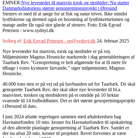
EMNER:
Nye levesteder til marsvin torsk og stenbider: Nu starter
Danmarkshistoriens største genopretningsprojekt i Øresund
Stenrev er med til at sørge for at fisk og natur trives. Ikke mindst
lystfiskerne og dermed også en boostning af lystfiskerturismen og
mange andre får også stor glæde af stenrev. Foto: Erik Egvad
Petersen - www.sydnyt.dk
Indlæg af:
Erik Egvad Petersen - ep@sydnyt.dk
24. februar 2025
Nye levesteder for marsvin, torsk og stenbider er på vej.
Miljøminister Magnus Heunicke markerede i dag genetableringen af
Taarbæk Rev. ”Genopretning er helt afgørende for at få mere liv
tilbage i vores kystnære farvande,” siger miljøminister, Magnus
Heunicke.
40.000 tons sten er på vej ud på havbunden ud for Taarbæk. De skal
genoprette Taarbæk Rev, der skal sikre nye levesteder til bl.a.
marsvinet, torsken og stenbideren på et område på 10 hektar
svarende til 14 fodboldbaner. Det er det største genopretningsprojekt
i Øresund til dato.
I juni 2024 afsatte regeringen sammen med aftalekredsen bag
Havnaturfonden 10 mio. kroner fra Havnaturfonden til opskalering
af den allerede planlagte genopretning af Taarbæk Rev. Samlet er
der nu afsat 20 mio. kroner til projektet. Revet forventes at være