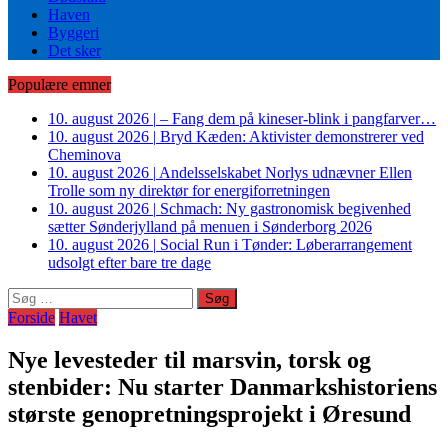
Haven
Byggeri
Det sker
Populære emner
10. august 2026
|
– Fang dem på kineser-blink i pangfarver…
10. august 2026
|
Bryd Kæden: Aktivister demonstrerer ved
Cheminova
10. august 2026
|
Andelsselskabet Norlys udnævner Ellen
Trolle som ny direktør for energiforretningen
10. august 2026
|
Schmach: Ny gastronomisk begivenhed
sætter Sønderjylland på menuen i Sønderborg 2026
10. august 2026
|
Social Run i Tønder: Løberarrangement
udsolgt efter bare tre dage
Søg
efter:
Forside
Havet
Nye levesteder til marsvin, torsk og
stenbider: Nu starter Danmarkshistoriens
største genopretningsprojekt i Øresund