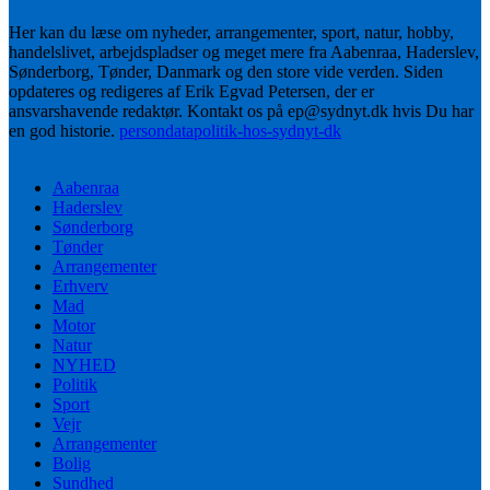
Her kan du læse om nyheder, arrangementer, sport, natur, hobby,
handelslivet, arbejdspladser og meget mere fra Aabenraa, Haderslev,
Sønderborg, Tønder, Danmark og den store vide verden. Siden
opdateres og redigeres af Erik Egvad Petersen, der er
ansvarshavende redaktør. Kontakt os på ep@sydnyt.dk hvis Du har
en god historie.
persondatapolitik-hos-sydnyt-dk
Aabenraa
Haderslev
Sønderborg
Tønder
Arrangementer
Erhverv
Mad
Motor
Natur
NYHED
Politik
Sport
Vejr
Arrangementer
Bolig
Sundhed