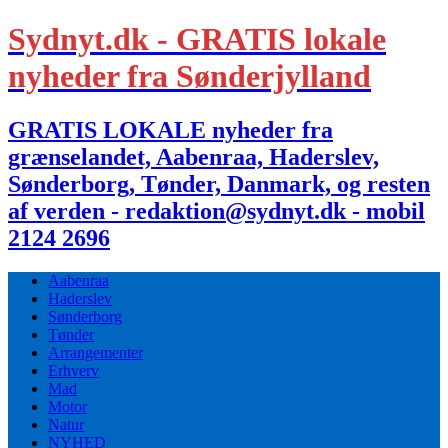
Sydnyt.dk - GRATIS lokale
nyheder fra Sønderjylland
GRATIS LOKALE nyheder fra
grænselandet, Aabenraa, Haderslev,
Sønderborg, Tønder, Danmark, og resten
af verden - redaktion@sydnyt.dk - mobil
2124 2696
Aabenraa
Haderslev
Sønderborg
Tønder
Arrangementer
Erhverv
Mad
Motor
Natur
NYHED