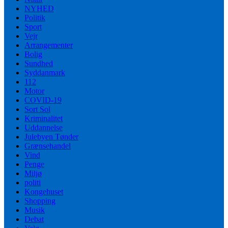
NYHED
Politik
Sport
Vejr
Arrangementer
Bolig
Sundhed
Syddanmark
112
Motor
COVID-19
Sort Sol
Kriminalitet
Uddannelse
Julebyen Tønder
Grænsehandel
Vind
Penge
Miljø
politi
Kongehuset
Shopping
Musik
Debat