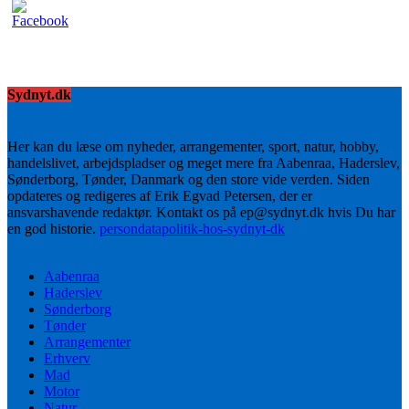
Sydnyt.dk
Her kan du læse om nyheder, arrangementer, sport, natur, hobby,
handelslivet, arbejdspladser og meget mere fra Aabenraa, Haderslev,
Sønderborg, Tønder, Danmark og den store vide verden. Siden
opdateres og redigeres af Erik Egvad Petersen, der er
ansvarshavende redaktør. Kontakt os på ep@sydnyt.dk hvis Du har
en god historie.
persondatapolitik-hos-sydnyt-dk
Aabenraa
Haderslev
Sønderborg
Tønder
Arrangementer
Erhverv
Mad
Motor
Natur