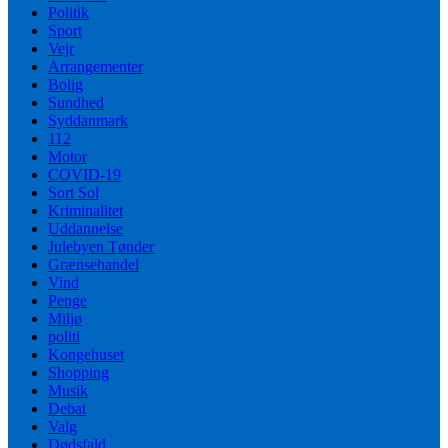
Politik
Sport
Vejr
Arrangementer
Bolig
Sundhed
Syddanmark
112
Motor
COVID-19
Sort Sol
Kriminalitet
Uddannelse
Julebyen Tønder
Grænsehandel
Vind
Penge
Miljø
politi
Kongehuset
Shopping
Musik
Debat
Valg
Dødsfald