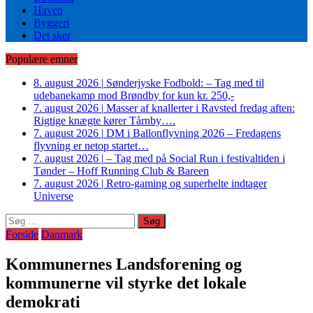
Haven
Byggeri
Det sker
Populære emner
8. august 2026
|
Sønderjyske Fodbold: – Tag med til
udebanekamp mod Brøndby for kun kr. 250,-
7. august 2026
|
Masser af knallerter i Ravsted fredag aften:
Rigtige knægte kører Tårnby….
7. august 2026
|
DM i Ballonflyvning 2026 – Fredagens
flyvning er netop startet…
7. august 2026
|
– Tag med på Social Run i festivaltiden i
Tønder – Hoff Running Club & Bareen
7. august 2026
|
Retro-gaming og superhelte indtager
Universe
Søg
efter:
Forside
Danmark
Kommunernes Landsforening og
kommunerne vil styrke det lokale
demokrati