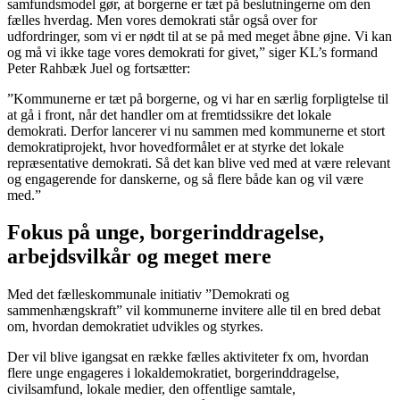
samfundsmodel gør, at borgerne er tæt på beslutningerne om den
fælles hverdag. Men vores demokrati står også over for
udfordringer, som vi er nødt til at se på med meget åbne øjne. Vi kan
og må vi ikke tage vores demokrati for givet,” siger KL’s formand
Peter Rahbæk Juel og fortsætter:
”Kommunerne er tæt på borgerne, og vi har en særlig forpligtelse til
at gå i front, når det handler om at fremtidssikre det lokale
demokrati. Derfor lancerer vi nu sammen med kommunerne et stort
demokratiprojekt, hvor hovedformålet er at styrke det lokale
repræsentative demokrati. Så det kan blive ved med at være relevant
og engagerende for danskerne, og så flere både kan og vil være
med.”
Fokus på unge, borgerinddragelse,
arbejdsvilkår og meget mere
Med det fælleskommunale initiativ ”Demokrati og
sammenhængskraft” vil kommunerne invitere alle til en bred debat
om, hvordan demokratiet udvikles og styrkes.
Der vil blive igangsat en række fælles aktiviteter fx om, hvordan
flere unge engageres i lokaldemokratiet, borgerinddragelse,
civilsamfund, lokale medier, den offentlige samtale,