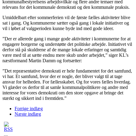
kommunalbestyrelsens arbejdsvilkår og flere andre temaer med
relevans for det kommunale demokrati og den kommunale praksis.
Umiddelbart efter sommerferien vil de første fælles aktiviteter blive
sat i gang. Og kommunerne sætter også gang i lokale initiativer og
vil i løbet af valgperioden kunne byde ind med gode ideer.
”Der er allerede gang i mange gode aktiviteter i kommunerne for at
engagere borgerne og understøtte det politiske arbejde. Initiativet vil
derfor stå på skuldrene af de mange lokale erfaringer og samtidig
være med til at sætte endnu mere skub under arbejdet,” siger KL’s
næstformand Martin Damm og fortsætter:
”Det repræsentative demokrati er hele fundamentet for det samfund,
vi har. Et samfund, hvor der er nogle, der bliver valgt til at tage
ansvar for helheden. For fællesskabet. Og for vores fælles hverdag.
Vi glæder os derfor til at samle kommunalpolitikere og andre med
interesse for vores demokrati om den store opgave at bringe det
stærkt og sikkert ind i fremtiden.”
Forrige indlæg
Næste indlæg