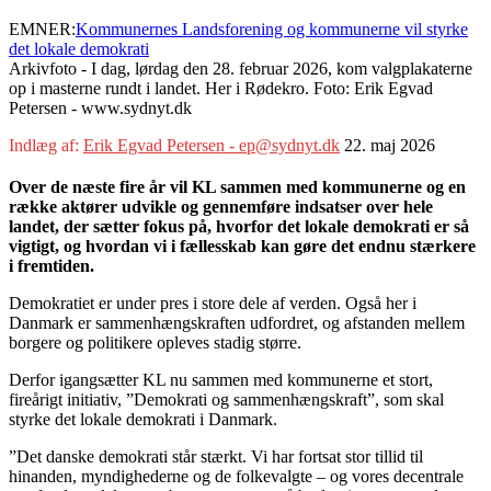
EMNER:
Kommunernes Landsforening og kommunerne vil styrke
det lokale demokrati
Arkivfoto - I dag, lørdag den 28. februar 2026, kom valgplakaterne
op i masterne rundt i landet. Her i Rødekro. Foto: Erik Egvad
Petersen - www.sydnyt.dk
Indlæg af:
Erik Egvad Petersen - ep@sydnyt.dk
22. maj 2026
Over de næste fire år vil KL sammen med kommunerne og en
række aktører udvikle og gennemføre indsatser over hele
landet, der sætter fokus på, hvorfor det lokale demokrati er så
vigtigt, og hvordan vi i fællesskab kan gøre det endnu stærkere
i fremtiden.
Demokratiet er under pres i store dele af verden. Også her i
Danmark er sammenhængskraften udfordret, og afstanden mellem
borgere og politikere opleves stadig større.
Derfor igangsætter KL nu sammen med kommunerne et stort,
fireårigt initiativ, ”Demokrati og sammenhængskraft”, som skal
styrke det lokale demokrati i Danmark.
”Det danske demokrati står stærkt. Vi har fortsat stor tillid til
hinanden, myndighederne og de folkevalgte – og vores decentrale