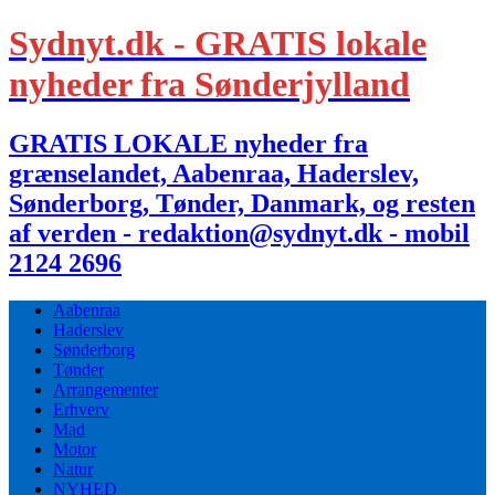
Sydnyt.dk - GRATIS lokale
nyheder fra Sønderjylland
GRATIS LOKALE nyheder fra
grænselandet, Aabenraa, Haderslev,
Sønderborg, Tønder, Danmark, og resten
af verden - redaktion@sydnyt.dk - mobil
2124 2696
Aabenraa
Haderslev
Sønderborg
Tønder
Arrangementer
Erhverv
Mad
Motor
Natur
NYHED