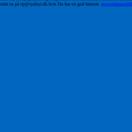
ontakt os på ep@sydnyt.dk hvis Du har en god historie.
persondatapolit