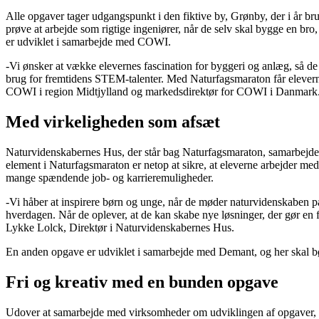
Alle opgaver tager udgangspunkt i den fiktive by, Grønby, der i år br
prøve at arbejde som rigtige ingeniører, når de selv skal bygge en br
er udviklet i samarbejde med COWI.
-Vi ønsker at vække elevernes fascination for byggeri og anlæg, så de f
brug for fremtidens STEM-talenter. Med Naturfagsmaraton får eleverne 
COWI i region Midtjylland og markedsdirektør for COWI i Danmark
Med virkeligheden som afsæt
Naturvidenskabernes Hus, der står bag Naturfagsmaraton, samarbejder
element i Naturfagsmaraton er netop at sikre, at eleverne arbejder m
mange spændende job- og karrieremuligheder.
-Vi håber at inspirere børn og unge, når de møder naturvidenskaben 
hverdagen. Når de oplever, at de kan skabe nye løsninger, der gør en 
Lykke Lolck, Direktør i Naturvidenskabernes Hus.
En anden opgave er udviklet i samarbejde med Demant, og her skal børn
Fri og kreativ med en bunden opgave
Udover at samarbejde med virksomheder om udviklingen af opgaver, er