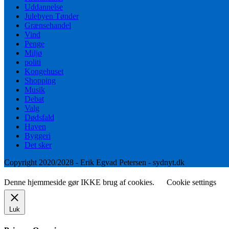
Uddannelse
Julebyen Tønder
Grænsehandel
Vind
Penge
Miljø
politi
Kongehuset
Shopping
Musik
Debat
Valg
Dødsfald
Haven
Byggeri
Det sker
Copyright 2020/2028 - Erik Egvad Petersen - sydnyt.dk
Denne hjemmeside gør IKKE brug af cookies.
Cookie settings
Luk