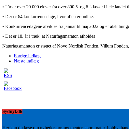
• I år er over 20.000 elever fra over 800 5. og 6. klasser i hele landet
• Der er 64 konkurrencedage, hvor af en er online.
• Konkurrencedagene afvikles fra januar til maj 2022 og er afslutning
• Det er 18. år i træk, at Naturfagsmaraton afholdes
Naturfagsmaraton er støttet af Novo Nordisk Fonden, Villum Fonden,
Forrige indlæg
Næste indlæg
Sydnyt.dk
Her kan du læse om nyheder, arrangementer, sport, natur, hobby, han