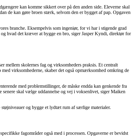
g fodgængere kan komme sikkert over på den anden side. Eleverne skal
hvordan de kan gøre broen stærk, selvom den er bygget af pap. Opgaven
 vores branche. Eksempelvis som ingeniør, for vi har i stigende grad
 og hvad det kræver at bygge en bro, siger Jasper Kyndi, direktør for
r mellem skolernes fag og virksomheders praksis. Et centralt
esskab med virksomhederne, skaber det også opmærksomhed omkring de
menterende med problemstillinger, de måske endda kan genkende fra
de senere skal vælge uddannelse og vej i voksenlivet, siger Maiken
støjniveauer og bygge et lydtæt rum af særlige materialer.
g specifikke fagområder også med i processen. Opgaverne er bevidst