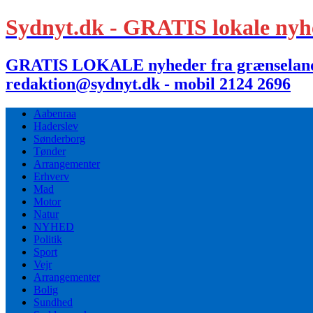
Sydnyt.dk - GRATIS lokale nyh
GRATIS LOKALE nyheder fra grænselandet,
redaktion@sydnyt.dk - mobil 2124 2696
Aabenraa
Haderslev
Sønderborg
Tønder
Arrangementer
Erhverv
Mad
Motor
Natur
NYHED
Politik
Sport
Vejr
Arrangementer
Bolig
Sundhed