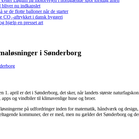
 ved Øster Løgum på motorvejen i nordgående spor torsdag aften
bliver nu indkapslet
e de flotte balloner når de starter
re CO₂-aftrykket i dansk byggeri
g hjælp en presset art
imaløsninger i Sønderborg
nderborg
en 1. april er det i Sønderborg, det sker, når landets største naturfag
, apps og vindbiler til klimavenlige huse og broer.
øsningerne på udfordringer inden for matematik, håndværk og design, na
eltagende kommuner, der er med, men nu gælder det Sønderborg og deres