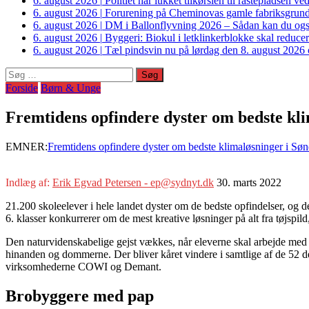
6. august 2026
|
Politiet har lukket tilkørslen til rastepladsen
6. august 2026
|
Forurening på Cheminovas gamle fabriksgrund 
6. august 2026
|
DM i Ballonflyvning 2026 – Sådan kan du også s
6. august 2026
|
Byggeri: Biokul i letklinkerblokke skal reduce
6. august 2026
|
Tæl pindsvin nu på lørdag den 8. august 2026 o
Søg
efter:
Forside
Børn & Unge
Fremtidens opfindere dyster om bedste kl
EMNER:
Fremtidens opfindere dyster om bedste klimaløsninger i Sø
Indlæg af:
Erik Egvad Petersen - ep@sydnyt.dk
30. marts 2022
21.200 skoleelever i hele landet dyster om de bedste opfindelser, og d
6. klasser konkurrerer om de mest kreative løsninger på alt fra tøjspild
Den naturvidenskabelige gejst vækkes, når eleverne skal arbejde med l
hinanden og dommerne. Der bliver kåret vindere i samtlige af de 52 d
virksomhederne COWI og Demant.
Brobyggere med pap