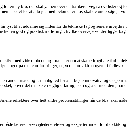
ug for en ny bro, der skal gå hen over en trafikeret vej, så cyklister o
o, men i stedet for at arbejde med beton eller træ, skal de undersøge, 
år lyst til at uddanne sig inden for de tekniske fag og senere arbejde i
her en god og praktisk indføring i, hvilke overvejelser der ligger bag,
.
 aktivt med virksomheder og brancher om at skabe frugtbare forbindelse
ed løsninger på reelle udfordringer, og ved at udvikle opgaver i fæll
på en anden måde og får mulighed for at arbejde innovativt og eksperi
forskel, bliver det måske en vigtig erfaring, som også er med dem, når 
ene reflektere over helt andre problemstillinger når de bl.a. skal måle 
 både lærere, læsevejledere, elever og eksperter inden for didaktik o