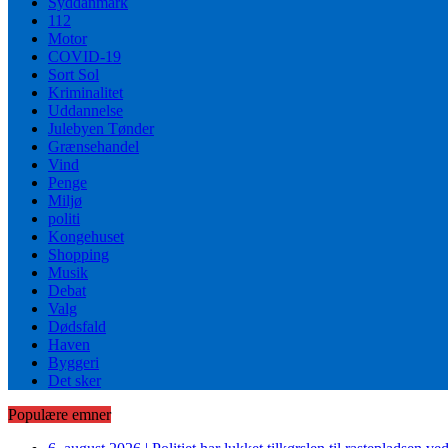
Syddanmark
112
Motor
COVID-19
Sort Sol
Kriminalitet
Uddannelse
Julebyen Tønder
Grænsehandel
Vind
Penge
Miljø
politi
Kongehuset
Shopping
Musik
Debat
Valg
Dødsfald
Haven
Byggeri
Det sker
Populære emner