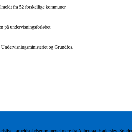
 tilmeldt fra 52 forskellige kommuner.
en på undervisningsforløbet.
 Undervisningsministeriet og Grundfos.
delslivet, arbejdspladser og meget mere fra Aabenraa, Haderslev, Sønd