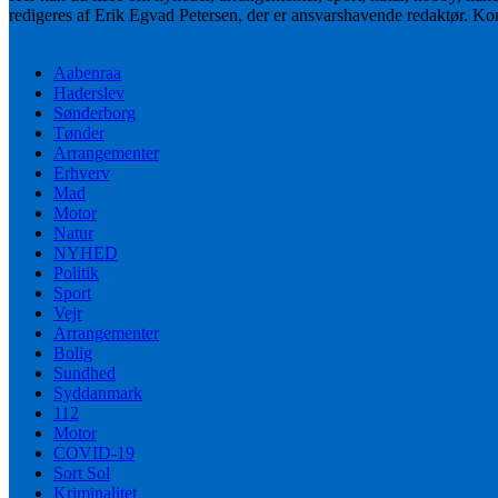
redigeres af Erik Egvad Petersen, der er ansvarshavende redaktør. K
Aabenraa
Haderslev
Sønderborg
Tønder
Arrangementer
Erhverv
Mad
Motor
Natur
NYHED
Politik
Sport
Vejr
Arrangementer
Bolig
Sundhed
Syddanmark
112
Motor
COVID-19
Sort Sol
Kriminalitet