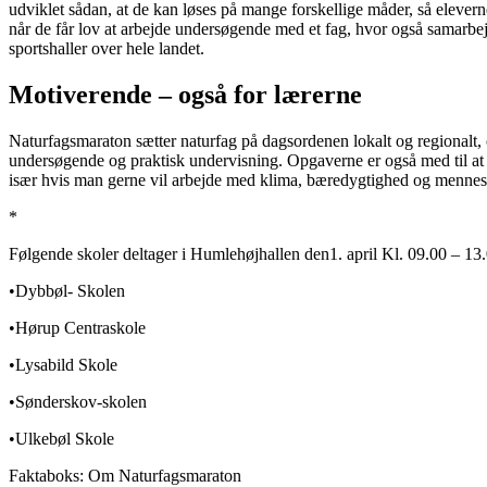
udviklet sådan, at de kan løses på mange forskellige måder, så eleverne
når de får lov at arbejde undersøgende med et fag, hvor også samarbejd
sportshaller over hele landet.
Motiverende – også for lærerne
Naturfagsmaraton sætter naturfag på dagsordenen lokalt og regionalt, 
undersøgende og praktisk undervisning. Opgaverne er også med til at
især hvis man gerne vil arbejde med klima, bæredygtighed og menneske
*
Følgende skoler deltager i Humlehøjhallen den1. april Kl. 09.00 – 13.
•Dybbøl- Skolen
•Hørup Centraskole
•Lysabild Skole
•Sønderskov-skolen
•Ulkebøl Skole
Faktaboks: Om Naturfagsmaraton