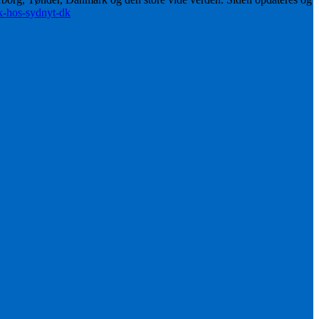
ik-hos-sydnyt-dk