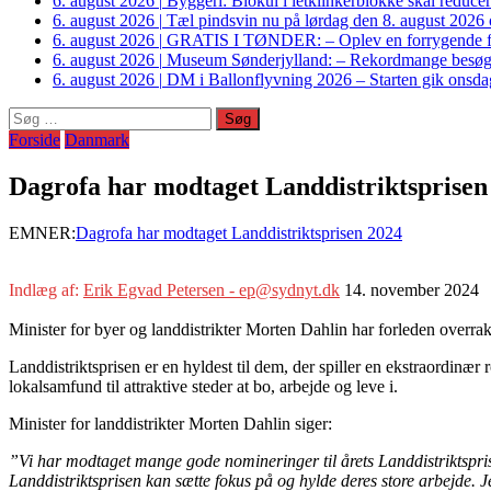
6. august 2026
|
Byggeri: Biokul i letklinkerblokke skal reduce
6. august 2026
|
Tæl pindsvin nu på lørdag den 8. august 2026 o
6. august 2026
|
GRATIS I TØNDER: – Oplev en forrygende fo
6. august 2026
|
Museum Sønderjylland: – Rekordmange besøgte G
6. august 2026
|
DM i Ballonflyvning 2026 – Starten gik onsdag
Søg
efter:
Forside
Danmark
Dagrofa har modtaget Landdistriktsprisen
EMNER:
Dagrofa har modtaget Landdistriktsprisen 2024
Indlæg af:
Erik Egvad Petersen - ep@sydnyt.dk
14. november 2024
Minister for byer og landdistrikter Morten Dahlin har forleden overrak
Landdistriktsprisen er en hyldest til dem, der spiller en ekstraordinær 
lokalsamfund til attraktive steder at bo, arbejde og leve i.
Minister for landdistrikter Morten Dahlin siger:
”Vi har modtaget mange gode nomineringer til årets Landdistriktspris.
Landdistriktsprisen kan sætte fokus på og hylde deres store arbejde. 