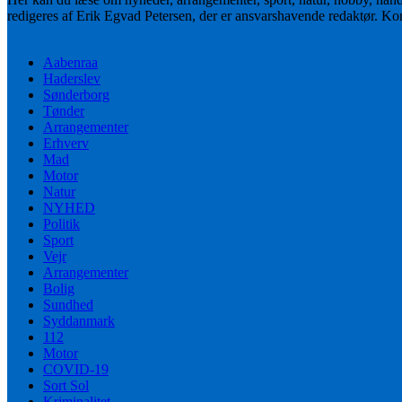
redigeres af Erik Egvad Petersen, der er ansvarshavende redaktør. K
Aabenraa
Haderslev
Sønderborg
Tønder
Arrangementer
Erhverv
Mad
Motor
Natur
NYHED
Politik
Sport
Vejr
Arrangementer
Bolig
Sundhed
Syddanmark
112
Motor
COVID-19
Sort Sol
Kriminalitet