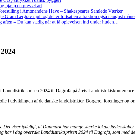
re CO₂-aftrykket i dansk byggeri
g hjælp en presset art
restilling i Amtmandens Have – Shakespeares Samlede Værker
ram Lergrav i juli og det er fortsat en attraktion også i august måne
 aften – Du kan stadig når at få oplevelsen ind under huden…
 2024
t Landdistriktsprisen 2024 til Dagrofa på årets Landdistriktskonference 
rolle i udviklingen af de danske landdistrikter. Borgere, foreninger og or
 Det viser tydeligt, at Danmark har mange stærke lokale fællesskaber og
Jeg har i dag overrakt Landdistriktsprisen 2024 til Dagrofa, som med de