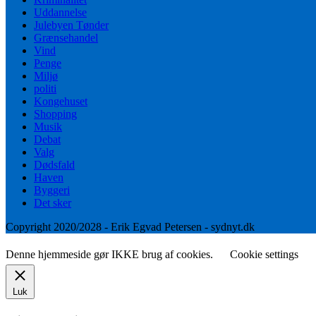
Uddannelse
Julebyen Tønder
Grænsehandel
Vind
Penge
Miljø
politi
Kongehuset
Shopping
Musik
Debat
Valg
Dødsfald
Haven
Byggeri
Det sker
Copyright 2020/2028 - Erik Egvad Petersen - sydnyt.dk
Denne hjemmeside gør IKKE brug af cookies.
Cookie settings
Luk