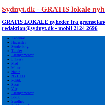
Sydnyt.dk - GRATIS lokale nyh
GRATIS LOKALE nyheder fra grænselandet,
redaktion@sydnyt.dk - mobil 2124 2696
Aabenraa
Haderslev
Sønderborg
Tønder
Arrangementer
Erhverv
Mad
Motor
Natur
NYHED
Politik
Sport
Vejr
Arrangementer
Bolig
Sundhed