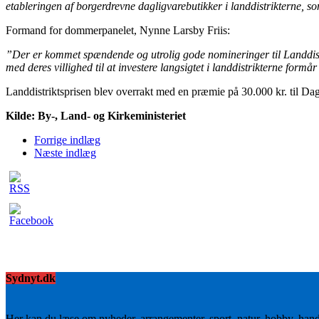
etableringen af borgerdrevne dagligvarebutikker i landdistrikterne, so
Formand for dommerpanelet, Nynne Larsby Friis:
”Der er kommet spændende og utrolig gode nomineringer til Landdistr
med deres villighed til at investere langsigtet i landdistrikterne for
Landdistriktsprisen blev overrakt med en præmie på 30.000 kr. til Da
Kilde: By-, Land- og Kirkeministeriet
Forrige indlæg
Næste indlæg
Sydnyt.dk
Her kan du læse om nyheder, arrangementer, sport, natur, hobby, han