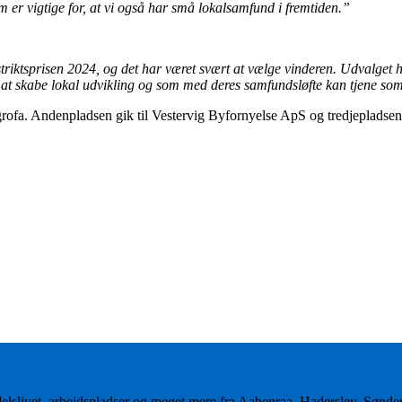
m er vigtige for, at vi også har små lokalsamfund i fremtiden.”
iktsprisen 2024, og det har været svært at vælge vinderen. Udvalget 
mår at skabe lokal udvikling og som med deres samfundsløfte kan tjene s
grofa. Andenpladsen gik til Vestervig Byfornyelse ApS og tredjepladsen 
delslivet, arbejdspladser og meget mere fra Aabenraa, Haderslev, Sønd