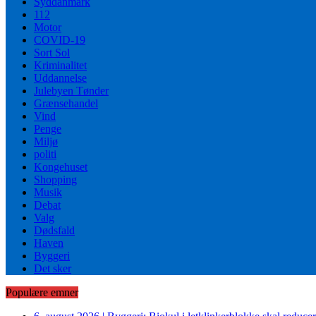
Syddanmark
112
Motor
COVID-19
Sort Sol
Kriminalitet
Uddannelse
Julebyen Tønder
Grænsehandel
Vind
Penge
Miljø
politi
Kongehuset
Shopping
Musik
Debat
Valg
Dødsfald
Haven
Byggeri
Det sker
Populære emner