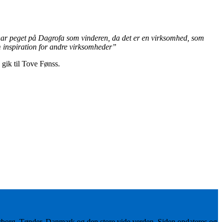
har peget på Dagrofa som vinderen, da det er en virksomhed, som
om inspiration for andre virksomheder”
gik til Tove Fønss.
erborg, Tønder, Danmark og den store vide verden. Siden opdateres og