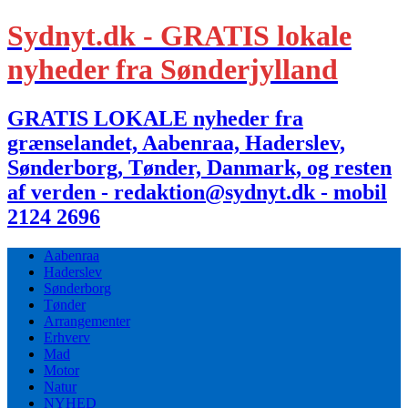
Sydnyt.dk - GRATIS lokale
nyheder fra Sønderjylland
GRATIS LOKALE nyheder fra
grænselandet, Aabenraa, Haderslev,
Sønderborg, Tønder, Danmark, og resten
af verden - redaktion@sydnyt.dk - mobil
2124 2696
Aabenraa
Haderslev
Sønderborg
Tønder
Arrangementer
Erhverv
Mad
Motor
Natur
NYHED