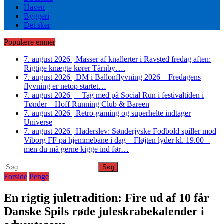
Haven
Byggeri
Det sker
Populære emner
7. august 2026
|
Masser af knallerter i Ravsted fredag aften:
Rigtige knægte kører Tårnby….
7. august 2026
|
DM i Ballonflyvning 2026 – Fredagens
flyvning er netop startet…
7. august 2026
|
– Tag med på Social Run i festivaltiden i
Tønder – Hoff Running Club & Bareen
7. august 2026
|
Retro-gaming og superhelte indtager
Universe
7. august 2026
|
Haderslev: Sønderjyske Fodbold spiller mod
Viborg FF på hjemmebane i dag – Fløjten lyder kl. 19.00 –
men du må gerne kigge ind før…
Søg
efter:
Forside
Penge
En rigtig juletradition: Fire ud af 10 får
Danske Spils røde juleskrabekalender i