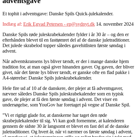
adventsgave
Et tophit i adventsgave: Danske Spils Quick-julekalender.
Indlæg af:
Erik Egvad Petersen - ep@sydnyt.dk
14. november 2024
Danske Spils røde juleskrabekalender fylder i år 30 år – og den er
efterhånden blevet til en fasttømret del af de danske juletraditioner.
Det julede skrabelod topper således gavehitlisten første søndag i
advent.
Når adventskransens lys bliver tændt, er der i mange danske hjem
tradition for, at man også giver hinanden gaver. Og gaven, der bliver
givet, når det første lys bliver tændt, er ganske ofte en flad pakke i
A4-størrelse: Danske Spils juleskrabekalender.
Hele fire ud af 10 af de danskere, der plejer at få adventsgaver,
nævner således Danske Spils juleskrabekalender som en typisk
gave, de plejer at få den første søndag i advent. Det viser en
undersøgelse, som YouGov har foretaget på vegne af Danske Spil.
”Vi er rigtigt glade for, at danskerne har taget den røde
skrabejulekalender til sig. Vi kan godt fornemme, at kalenderen
gennem de sidste 30 år langsomt er blevet en fast del af de danske
juletraditioner. Og hvert år, når vi nærmer os første søndag i advent,