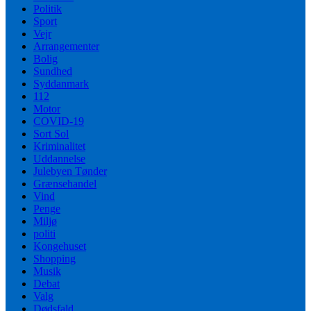
Politik
Sport
Vejr
Arrangementer
Bolig
Sundhed
Syddanmark
112
Motor
COVID-19
Sort Sol
Kriminalitet
Uddannelse
Julebyen Tønder
Grænsehandel
Vind
Penge
Miljø
politi
Kongehuset
Shopping
Musik
Debat
Valg
Dødsfald