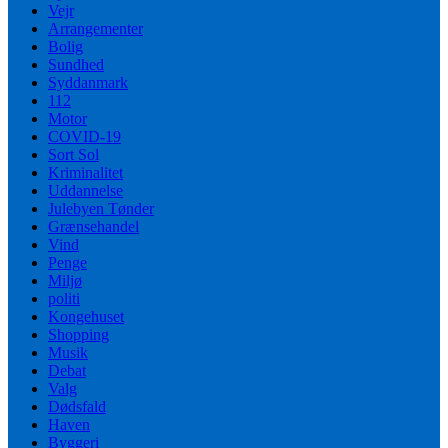
Vejr
Arrangementer
Bolig
Sundhed
Syddanmark
112
Motor
COVID-19
Sort Sol
Kriminalitet
Uddannelse
Julebyen Tønder
Grænsehandel
Vind
Penge
Miljø
politi
Kongehuset
Shopping
Musik
Debat
Valg
Dødsfald
Haven
Byggeri