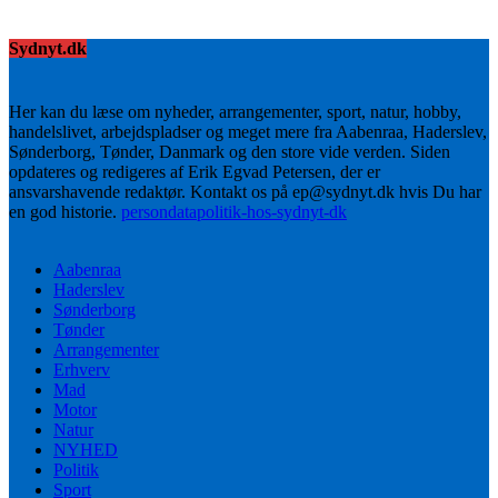
Sydnyt.dk
Her kan du læse om nyheder, arrangementer, sport, natur, hobby,
handelslivet, arbejdspladser og meget mere fra Aabenraa, Haderslev,
Sønderborg, Tønder, Danmark og den store vide verden. Siden
opdateres og redigeres af Erik Egvad Petersen, der er
ansvarshavende redaktør. Kontakt os på ep@sydnyt.dk hvis Du har
en god historie.
persondatapolitik-hos-sydnyt-dk
Aabenraa
Haderslev
Sønderborg
Tønder
Arrangementer
Erhverv
Mad
Motor
Natur
NYHED
Politik
Sport