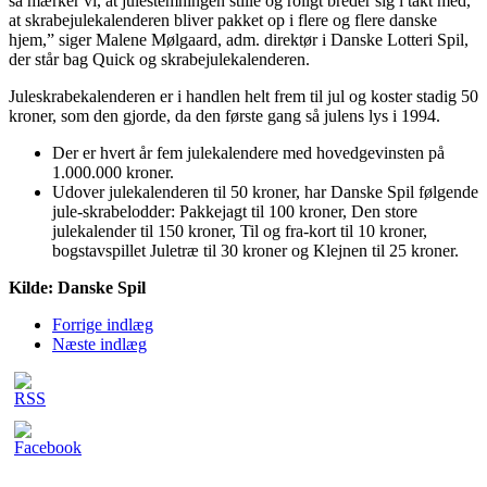
så mærker vi, at julestemningen stille og roligt breder sig i takt med,
at skrabejulekalenderen bliver pakket op i flere og flere danske
hjem,” siger Malene Mølgaard, adm. direktør i Danske Lotteri Spil,
der står bag Quick og skrabejulekalenderen.
Juleskrabekalenderen er i handlen helt frem til jul og koster stadig 50
kroner, som den gjorde, da den første gang så julens lys i 1994.
Der er hvert år fem julekalendere med hovedgevinsten på
1.000.000 kroner.
Udover julekalenderen til 50 kroner, har Danske Spil følgende
jule-skrabelodder: Pakkejagt til 100 kroner, Den store
julekalender til 150 kroner, Til og fra-kort til 10 kroner,
bogstavspillet Juletræ til 30 kroner og Klejnen til 25 kroner.
Kilde: Danske Spil
Forrige indlæg
Næste indlæg