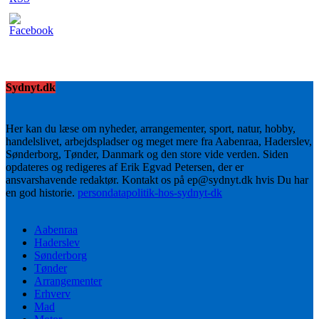
Sydnyt.dk
Her kan du læse om nyheder, arrangementer, sport, natur, hobby,
handelslivet, arbejdspladser og meget mere fra Aabenraa, Haderslev,
Sønderborg, Tønder, Danmark og den store vide verden. Siden
opdateres og redigeres af Erik Egvad Petersen, der er
ansvarshavende redaktør. Kontakt os på ep@sydnyt.dk hvis Du har
en god historie.
persondatapolitik-hos-sydnyt-dk
Aabenraa
Haderslev
Sønderborg
Tønder
Arrangementer
Erhverv
Mad