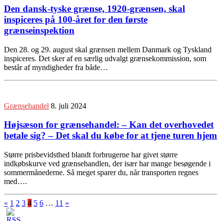
Den dansk-tyske grænse, 1920-grænsen, skal
inspiceres på 100-året for den første
grænseinspektion
Den 28. og 29. august skal grænsen mellem Danmark og Tyskland
inspiceres. Det sker af en særlig udvalgt grænsekommission, som
består af myndigheder fra både…
Grænsehandel
8. juli 2024
Højsæson for grænsehandel: – Kan det overhovedet
betale sig? – Det skal du købe for at tjene turen hjem
Større prisbevidsthed blandt forbrugerne har givet større
indkøbskurve ved grænsehandlen, der især har mange besøgende i
sommermånederne. Så meget sparer du, når transporten regnes
med….
«
1
2
3
4
5
6
…
11
»