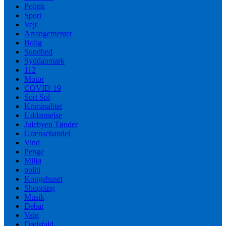
Politik
Sport
Vejr
Arrangementer
Bolig
Sundhed
Syddanmark
112
Motor
COVID-19
Sort Sol
Kriminalitet
Uddannelse
Julebyen Tønder
Grænsehandel
Vind
Penge
Miljø
politi
Kongehuset
Shopping
Musik
Debat
Valg
Dødsfald