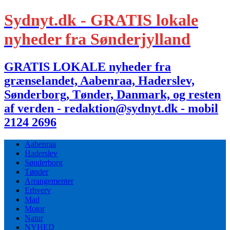
Sydnyt.dk - GRATIS lokale
nyheder fra Sønderjylland
GRATIS LOKALE nyheder fra
grænselandet, Aabenraa, Haderslev,
Sønderborg, Tønder, Danmark, og resten
af verden - redaktion@sydnyt.dk - mobil
2124 2696
Aabenraa
Haderslev
Sønderborg
Tønder
Arrangementer
Erhverv
Mad
Motor
Natur
NYHED