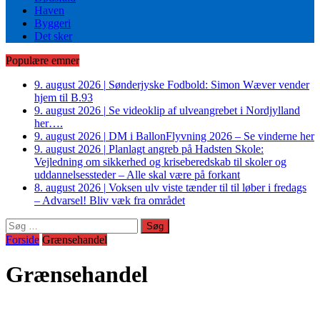
Haven
Byggeri
Det sker
Populære emner
9. august 2026
|
Sønderjyske Fodbold: Simon Wæver vender
hjem til B.93
9. august 2026
|
Se videoklip af ulveangrebet i Nordjylland
her….
9. august 2026
|
DM i BallonFlyvning 2026 – Se vinderne her
9. august 2026
|
Planlagt angreb på Hadsten Skole:
Vejledning om sikkerhed og kriseberedskab til skoler og
uddannelsessteder – Alle skal være på forkant
8. august 2026
|
Voksen ulv viste tænder til til løber i fredags
– Advarsel! Bliv væk fra området
Søg
efter:
Forside
Grænsehandel
Grænsehandel