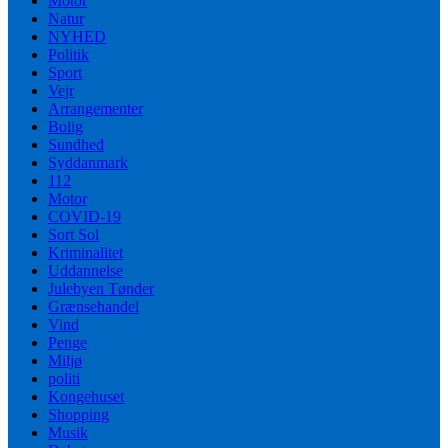
Motor
Natur
NYHED
Politik
Sport
Vejr
Arrangementer
Bolig
Sundhed
Syddanmark
112
Motor
COVID-19
Sort Sol
Kriminalitet
Uddannelse
Julebyen Tønder
Grænsehandel
Vind
Penge
Miljø
politi
Kongehuset
Shopping
Musik