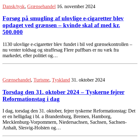
Dansk/tysk
,
Grænsehandel
16. november 2024
Forsøg på smugling af ulovlige e-cigaretter blev
opdaget ved grænsen – kvinde skal af med kr.
500.000
1130 ulovlige e-cigaretter blev fundet i bil ved grænsekontrollen –
nu venter toldsag og straffesag Flere puffbars er nu væk fra
markedet, efter politiet og…
Grænsehandel
,
Turisme
,
Tyskland
31. oktober 2024
Torsdag den 31. oktober 2024 – Tyskerne fejrer
Reformationstag i dag
I dag, torsdag den 31. oktober, fejrer tyskerne Reformationstag: Det
er en helligdag i bl. a Brandenburg, Bremen, Hamborg,
Mecklenburg-Vorpommern, Niedersachsen, Sachsen, Sachsen-
Anhalt, Slesvig-Holsten og…