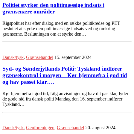
Politiet styrker den politimæssige indsats i
grænsenære områder
Rigspolitiet har efter dialog med en række politikredse og PET
besluttet at styrke den politimæssige indsats ved og omkring
grænserne. Beslutningen om at styrke den…
Dansk/tysk
,
Grænsehandel
15. september 2024
Syd- og Sønderjyllands Politi: Tyskland indfører
grænsekontrol i morgen – Kør hjemmefra i god tid
og hav passet klar….
Kør hjemmefra i god tid, følg anvisninger og hav dit pas klar, lyder
de gode råd fra dansk politi Mandag den 16. september indfører
Tyskland…
Dansk/tysk
,
Genforeningen
,
Grænsehandel
20. august 2024