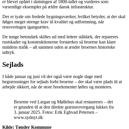
er blevet opført i slutningen af 1800-tallet og vurderes som
væsentlige eksempler på ældre dansk infrastruktur.
Der er tyale om fredede bygningsværker, hvilket betyder, at der skal
følges meget strenge krav til kvalitet og udformning, når
renoveringen igangsættes.
De tunge betondæk skiftes ud med lettere ståldæk, der repareres
rustskader og konstruktionerne forstærkes så broerne kan klare
nutidens trafik – alt sammen uden at ændre broernes historiske
udtryk.
Sejlads
I både januar og juni vil der også være nogle dage med
begrænsninger for sejlads forbi broerne – der skal være plads til at
arbejde sikkert, når de store broelementer løftes og monteres.
Broerne ved Lægan og Møllehus skal restaureres – det
er grunden til at den direkte grænseovergang lukkes fra
3. januar 2025. Fotos: Erik Eghvad Petersen –
www.sydnyt.dk
Kilde: Tønder Kommune