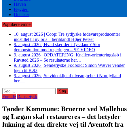
Haven
Byggeri
Det sker
Populære emner
10. august 2026
|
Coop: Tre sydjyske fødevareproducenter
indstillet til ny pris – heriblandt Højer Pølser
9. august 2026
|
Hvad sker der i Tyskland? Stor
demonstration mod regeringen – SE VIDEO
9. august 2026
|
OPDATERING: Knallert-orienteringsløb i
Ravsted 2026 – Se resultaterne her….
9. august 2026
|
Sønderjyske Fodbold: Simon Wæver vender
hjem til B.93
9. august 2026
|
Se videoklip af ulveangrebet i Nordjylland
her….
Søg
efter:
Forside
Dansk/tysk
Tønder Kommune: Broerne ved Møllehus
og Lægan skal restaureres – det betyder
lukning af den direkte vej til Aventoft fra