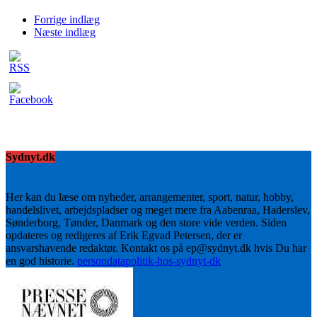
Forrige indlæg
Næste indlæg
Sydnyt.dk
Her kan du læse om nyheder, arrangementer, sport, natur, hobby,
handelslivet, arbejdspladser og meget mere fra Aabenraa, Haderslev,
Sønderborg, Tønder, Danmark og den store vide verden. Siden
opdateres og redigeres af Erik Egvad Petersen, der er
ansvarshavende redaktør. Kontakt os på ep@sydnyt.dk hvis Du har
en god historie.
persondatapolitik-hos-sydnyt-dk