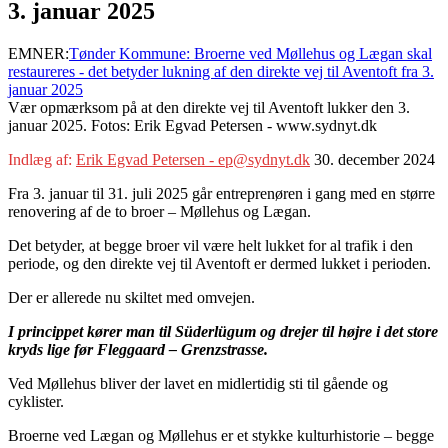
3. januar 2025
EMNER:
Tønder Kommune: Broerne ved Møllehus og Lægan skal
restaureres - det betyder lukning af den direkte vej til Aventoft fra 3.
januar 2025
Vær opmærksom på at den direkte vej til Aventoft lukker den 3.
januar 2025. Fotos: Erik Egvad Petersen - www.sydnyt.dk
Indlæg af:
Erik Egvad Petersen - ep@sydnyt.dk
30. december 2024
Fra 3. januar til 31. juli 2025 går entreprenøren i gang med en større
renovering af de to broer – Møllehus og Lægan.
Det betyder, at begge broer vil være helt lukket for al trafik i den
periode, og den direkte vej til Aventoft er dermed lukket i perioden.
Der er allerede nu skiltet med omvejen.
I princippet kører man til Süderlügum og drejer til højre i det store
kryds lige før Fleggaard – Grenzstrasse.
Ved Møllehus bliver der lavet en midlertidig sti til gående og
cyklister.
Broerne ved Lægan og Møllehus er et stykke kulturhistorie – begge