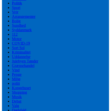
Politik
Sport
Vejr
Arrangementer
Bolig
Sundhed
Syddanmark
112
Motor
COVID-19
Sort Sol
Kriminalitet
Uddannelse
Julebyen Tønder
Grænsehandel
Vind
Penge
Miljø
politi
Kongehuset
Shopping
Musik
Debat
Valg
Dødsfald