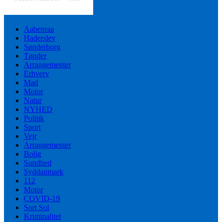
Aabenraa
Haderslev
Sønderborg
Tønder
Arrangementer
Erhverv
Mad
Motor
Natur
NYHED
Politik
Sport
Vejr
Arrangementer
Bolig
Sundhed
Syddanmark
112
Motor
COVID-19
Sort Sol
Kriminalitet