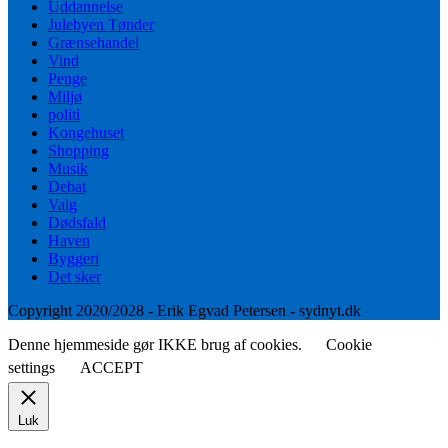
Uddannelse
Julebyen Tønder
Grænsehandel
Vind
Penge
Miljø
politi
Kongehuset
Shopping
Musik
Debat
Valg
Dødsfald
Haven
Byggeri
Det sker
Copyright 2020/2028 - Erik Egvad Petersen - sydnyt.dk
Denne hjemmeside gør IKKE brug af cookies.
Cookie
settings
ACCEPT
Luk