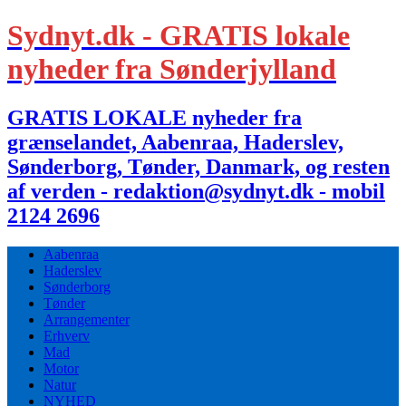
Sydnyt.dk - GRATIS lokale
nyheder fra Sønderjylland
GRATIS LOKALE nyheder fra
grænselandet, Aabenraa, Haderslev,
Sønderborg, Tønder, Danmark, og resten
af verden - redaktion@sydnyt.dk - mobil
2124 2696
Aabenraa
Haderslev
Sønderborg
Tønder
Arrangementer
Erhverv
Mad
Motor
Natur
NYHED