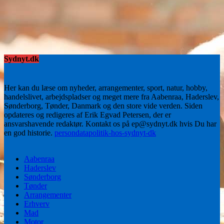
Sydnyt.dk
Her kan du læse om nyheder, arrangementer, sport, natur, hobby,
handelslivet, arbejdspladser og meget mere fra Aabenraa, Haderslev,
Sønderborg, Tønder, Danmark og den store vide verden. Siden
opdateres og redigeres af Erik Egvad Petersen, der er
ansvarshavende redaktør. Kontakt os på ep@sydnyt.dk hvis Du har
en god historie.
persondatapolitik-hos-sydnyt-dk
Aabenraa
Haderslev
Sønderborg
Tønder
Arrangementer
Erhverv
Mad
Motor