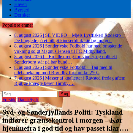
Haven
Byggeri
Det sker
Populære emner
8. august 2026
|
SE VIDEO – Mjøls Lystfiskeri Rødekro –
De huggede på et billigt kineserblink lørdag morgen
8. august 2026
|
Sønderjyske Fodbold har med omgående
virkning solgt Magnus Jensen til FC Midtjylland.
8. august 2026
|
– En lille dreng forsvinder, og politiet i
Sønderborg står på bar bund…
8. august 2026
|
Sønderjyske Fodbold: – Tag med til
udebanekamp mod Brøndby for kun kr. 250,-
7. august 2026
|
Masser af knallerter i Ravsted fredag aften:
Rigtige knægte kører Tårnby….
Søg
efter:
Forside
Dansk/tysk
Syd- og Sønderjyllands Politi: Tyskland
indfører grænsekontrol i morgen – Kør
hjemmefra i god tid og hav passet klar….