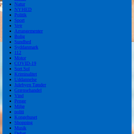
Natur
NYHED
Politik
Sport
Vejr
Arrangementer
Bolig
Sundhed
Syddanmark
112
Motor
COVID-19
Sort Sol
Kriminalitet
Uddannelse
Julebyen Tønder
Grænsehandel
Vind
Penge
Miljø
politi
Kongehuset
Shopping
Musik
Debat