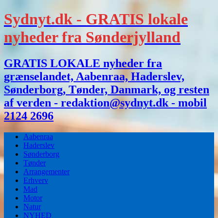
Sydnyt.dk - GRATIS lokale
nyheder fra Sønderjylland
GRATIS LOKALE nyheder fra
grænselandet, Aabenraa, Haderslev,
Sønderborg, Tønder, Danmark, og resten
af verden - redaktion@sydnyt.dk - mobil
2124 2696
Aabenraa
Haderslev
Sønderborg
Tønder
Arrangementer
Erhverv
Mad
Motor
Natur
NYHED