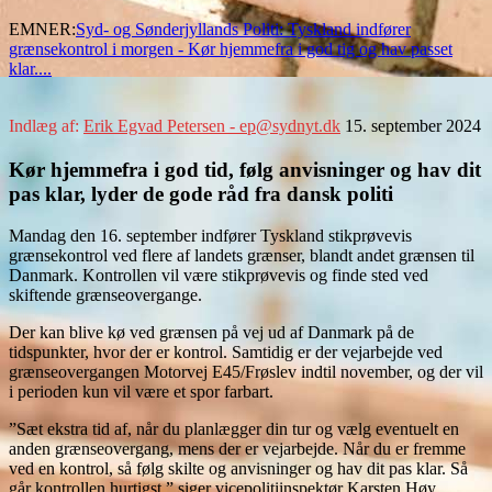
EMNER:
Syd- og Sønderjyllands Politi: Tyskland indfører
grænsekontrol i morgen - Kør hjemmefra i god tig og hav passet
klar....
Indlæg af:
Erik Egvad Petersen - ep@sydnyt.dk
15. september 2024
Kør hjemmefra i god tid, følg anvisninger og hav dit
pas klar, lyder de gode råd fra dansk politi
Mandag den 16. september indfører Tyskland stikprøvevis
grænsekontrol ved flere af landets grænser, blandt andet grænsen til
Danmark. Kontrollen vil være stikprøvevis og finde sted ved
skiftende grænseovergange.
Der kan blive kø ved grænsen på vej ud af Danmark på de
tidspunkter, hvor der er kontrol. Samtidig er der vejarbejde ved
grænseovergangen Motorvej E45/Frøslev indtil november, og der vil
i perioden kun vil være et spor farbart.
”Sæt ekstra tid af, når du planlægger din tur og vælg eventuelt en
anden grænseovergang, mens der er vejarbejde. Når du er fremme
ved en kontrol, så følg skilte og anvisninger og hav dit pas klar. Så
går kontrollen hurtigst,” siger vicepolitiinspektør Karsten Høy.