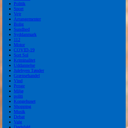
Politik
Sport
Vejr
Arrangementer
Bolig
Sundhed
Syddanmark
112
Motor
COVID-19
Sort Sol
Kriminalitet
Uddannelse
Julebyen Tønder
Grænsehandel
Vind
Penge
Miljø
politi
Kongehuset
Shopping
Musik
Debat
Valg
Dødsfald