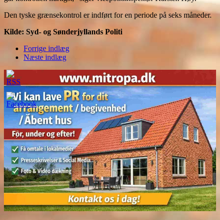
Den tyske grænsekontrol er indført for en periode på seks måneder.
Kilde: Syd- og Sønderjyllands Politi
Forrige indlæg
Næste indlæg