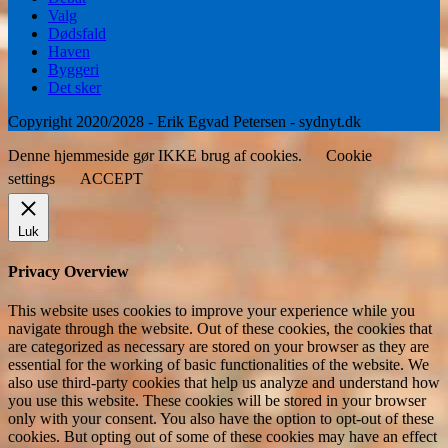
Valg
Dødsfald
Haven
Byggeri
Det sker
Copyright 2020/2028 - Erik Egvad Petersen - sydnyt.dk
Denne hjemmeside gør IKKE brug af cookies.
Cookie
settings
ACCEPT
Luk
Privacy Overview
This website uses cookies to improve your experience while you
navigate through the website. Out of these cookies, the cookies that
are categorized as necessary are stored on your browser as they are
essential for the working of basic functionalities of the website. We
also use third-party cookies that help us analyze and understand how
you use this website. These cookies will be stored in your browser
only with your consent. You also have the option to opt-out of these
cookies. But opting out of some of these cookies may have an effect