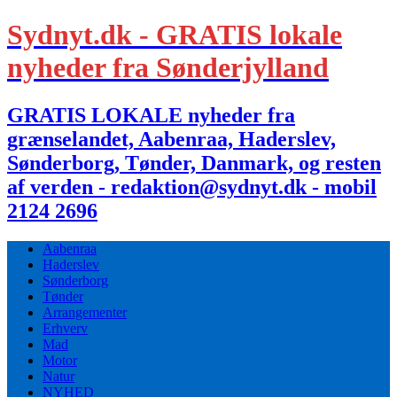
Sydnyt.dk - GRATIS lokale
nyheder fra Sønderjylland
GRATIS LOKALE nyheder fra
grænselandet, Aabenraa, Haderslev,
Sønderborg, Tønder, Danmark, og resten
af verden - redaktion@sydnyt.dk - mobil
2124 2696
Aabenraa
Haderslev
Sønderborg
Tønder
Arrangementer
Erhverv
Mad
Motor
Natur
NYHED