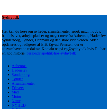
Sydnyt.dk
Her kan du læse om nyheder, arrangementer, sport, natur, hobby,
handelslivet, arbejdspladser og meget mere fra Aabenraa, Haderslev,
Sønderborg, Tønder, Danmark og den store vide verden. Siden
opdateres og redigeres af Erik Egvad Petersen, der er
ansvarshavende redaktør. Kontakt os på ep@sydnyt.dk hvis Du har
en god historie.
persondatapolitik-hos-sydnyt-dk
Aabenraa
Haderslev
Sønderborg
Tønder
Arrangementer
Erhverv
Mad
Motor
Natur
NYHED