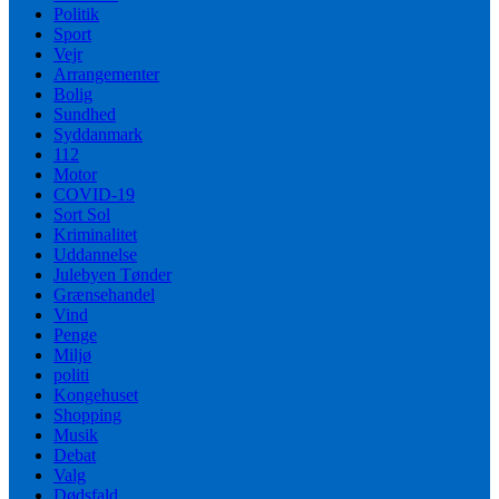
Politik
Sport
Vejr
Arrangementer
Bolig
Sundhed
Syddanmark
112
Motor
COVID-19
Sort Sol
Kriminalitet
Uddannelse
Julebyen Tønder
Grænsehandel
Vind
Penge
Miljø
politi
Kongehuset
Shopping
Musik
Debat
Valg
Dødsfald