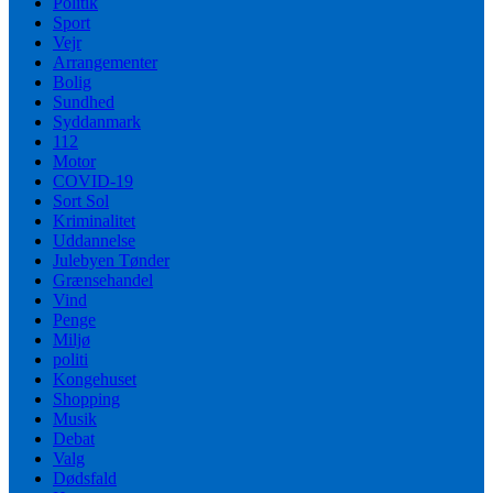
Politik
Sport
Vejr
Arrangementer
Bolig
Sundhed
Syddanmark
112
Motor
COVID-19
Sort Sol
Kriminalitet
Uddannelse
Julebyen Tønder
Grænsehandel
Vind
Penge
Miljø
politi
Kongehuset
Shopping
Musik
Debat
Valg
Dødsfald