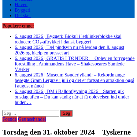
Haven
Byggeri
Det sker
Populære emner
6. august 2026
|
Byggeri: Biokul i letklinkerblokke skal
reducere CO₂-aftrykket i dansk byggeri
6. august 2026
|
Tæl pindsvin nu på lørdag den 8. august
2026 og hjælp en presset art
6. august 2026
|
GRATIS I TØNDER: – Oplev en forrygende
forestilling i Amtmandens Have – Shakespeares Samlede
Værker
6. august 2026
|
Museum Sønderjylland: – Rekordmange
besøgte Gram Lergrav i juli og det er fortsat en attraktion også
i august måned
6. august 2026
|
DM i Ballonflyvning 2026 – Starten gik
onsdag aften – Du kan stadig når at få oplevelsen ind under
huden…
Søg
efter:
Forside
Grænsehandel
Torsdag den 31. oktober 2024 – Tyskerne