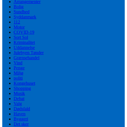
Arrangementer
Bolig
Sundhed
Syddanmark
112
Motor
COVID-19
Sort Sol
Kriminalitet
Uddannelse
Julebyen Tønder
Grænsehandel
Vind
Penge
Miljø
politi
Kongehuset
Shopping
Musik
Debat
Valg
Dødsfald
Haven
Byggeri
Det sker