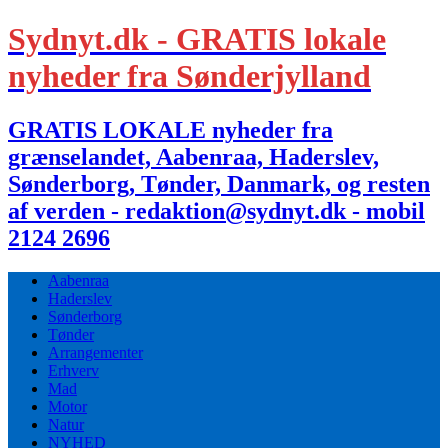
Sydnyt.dk - GRATIS lokale
nyheder fra Sønderjylland
GRATIS LOKALE nyheder fra
grænselandet, Aabenraa, Haderslev,
Sønderborg, Tønder, Danmark, og resten
af verden - redaktion@sydnyt.dk - mobil
2124 2696
Aabenraa
Haderslev
Sønderborg
Tønder
Arrangementer
Erhverv
Mad
Motor
Natur
NYHED