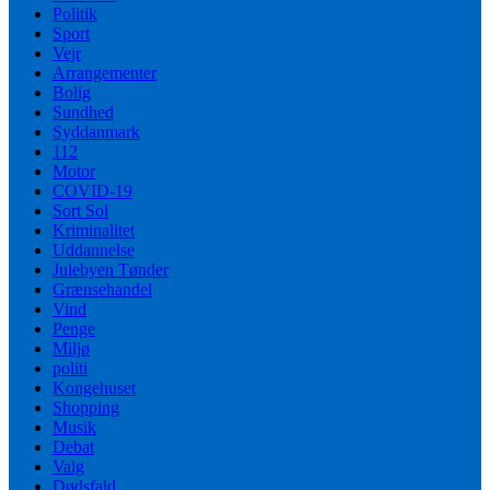
Politik
Sport
Vejr
Arrangementer
Bolig
Sundhed
Syddanmark
112
Motor
COVID-19
Sort Sol
Kriminalitet
Uddannelse
Julebyen Tønder
Grænsehandel
Vind
Penge
Miljø
politi
Kongehuset
Shopping
Musik
Debat
Valg
Dødsfald