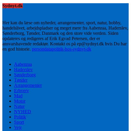
Sydnyt.dk
Her kan du læse om nyheder, arrangementer, sport, natur, hobby,
handelslivet, arbejdspladser og meget mere fra Aabenraa, Haderslev,
Sønderborg, Tønder, Danmark og den store vide verden. Siden
opdateres og redigeres af Erik Egvad Petersen, der er
ansvarshavende redaktør. Kontakt os på ep@sydnyt.dk hvis Du har
en god historie.
persondatapolitik-hos-sydnyt-dk
Aabenraa
Haderslev
Sønderborg
Tønder
Arrangementer
Erhverv
Mad
Motor
Natur
NYHED
Politik
Sport
Vejr