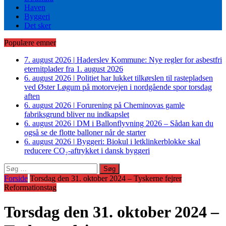
Haven
Byggeri
Det sker
Populære emner
7. august 2026
|
Haderslev Kommune: Nye regler for asbestfri
eternitplader fra 1. august 2026
6. august 2026
|
Politiet har lukket tilkørslen til rastepladsen
ved Øster Løgum på motorvejen i nordgående spor torsdag
aften
6. august 2026
|
Forurening på Cheminovas gamle
fabriksgrund bliver nu indkapslet
6. august 2026
|
DM i Ballonflyvning 2026 – Sådan kan du
også se de flotte balloner når de starter
6. august 2026
|
Byggeri: Biokul i letklinkerblokke skal
reducere CO₂-aftrykket i dansk byggeri
Søg
efter:
Forside
Torsdag den 31. oktober 2024 – Tyskerne fejrer
Reformationstag
Torsdag den 31. oktober 2024 –