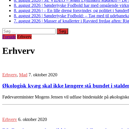
8. august 2026
|
SE VIDEO – Mjøls Lystfiskeri Rødekro – De hu
8. august 2026
|
Sønderjyske Fodbold har med omgående virkni
8. august 2026
|
– En lille dreng forsvinder, og politiet i Sønd
8. august 2026
|
Sønderjyske Fodbold: – Tag med til udebanek
7. august 2026
|
Masser af knallerter i Ravsted fredag aften: 
Søg
efter:
Forside
Erhverv
Erhverv
Erhverv
,
Mad
7. oktober 2020
Økologisk kvæg skal ikke længere stå bundet i stalde
Fødevareminister Mogens Jensen vil udfase bindestalde på økologiske 
Erhverv
6. oktober 2020