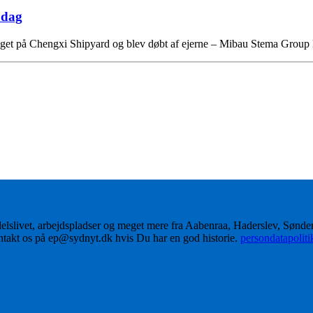
 dag
ygget på Chengxi Shipyard og blev døbt af ejerne – Mibau Stema Grou
delslivet, arbejdspladser og meget mere fra Aabenraa, Haderslev, Sønd
ontakt os på ep@sydnyt.dk hvis Du har en god historie.
persondatapolit