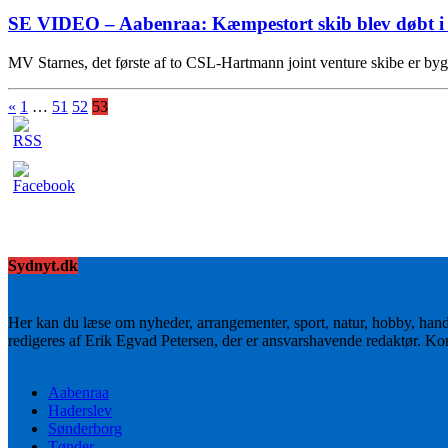
SE VIDEO – Aabenraa: Kæmpestort skib blev døbt i
MV Starnes, det første af to CSL-Hartmann joint venture skibe er b
«
1
…
51
52
53
Sydnyt.dk
Her kan du læse om nyheder, arrangementer, sport, natur, hobby, han
redigeres af Erik Egvad Petersen, der er ansvarshavende redaktør. K
Aabenraa
Haderslev
Sønderborg
Tønder