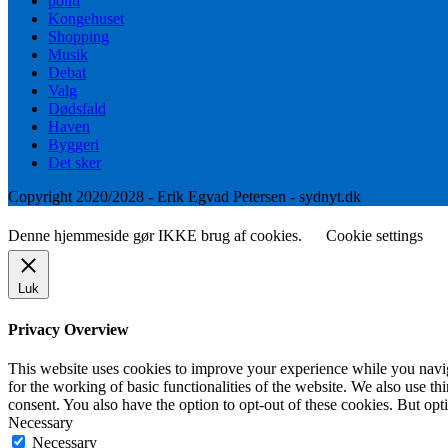
politi
Kongehuset
Shopping
Musik
Debat
Valg
Dødsfald
Haven
Byggeri
Det sker
Copyright 2020/2028 - Erik Egvad Petersen - sydnyt.dk
Denne hjemmeside gør IKKE brug af cookies.
Cookie settings
Luk
Privacy Overview
This website uses cookies to improve your experience while you naviga
for the working of basic functionalities of the website. We also use t
consent. You also have the option to opt-out of these cookies. But op
Necessary
Necessary