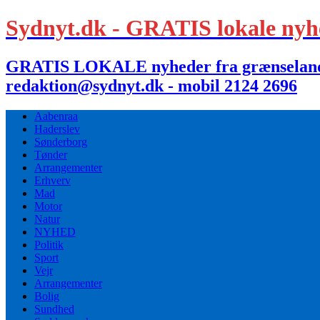
Sydnyt.dk - GRATIS lokale nyh
GRATIS LOKALE nyheder fra grænselandet,
redaktion@sydnyt.dk - mobil 2124 2696
Aabenraa
Haderslev
Sønderborg
Tønder
Arrangementer
Erhverv
Mad
Motor
Natur
NYHED
Politik
Sport
Vejr
Arrangementer
Bolig
Sundhed