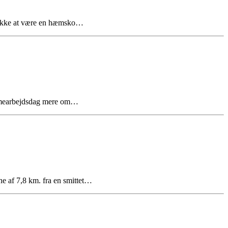
r ikke at være en hæmsko…
jemmearbejdsdag mere om…
e af 7,8 km. fra en smittet…