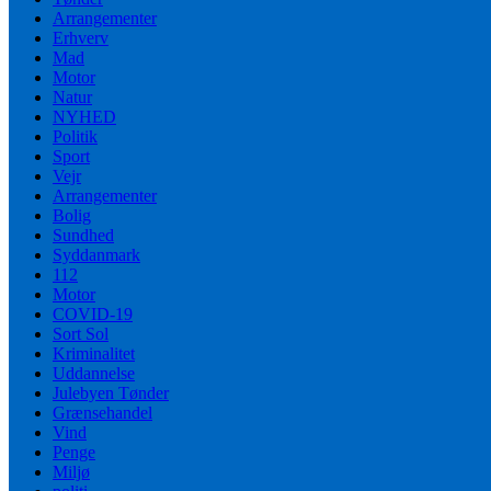
Arrangementer
Erhverv
Mad
Motor
Natur
NYHED
Politik
Sport
Vejr
Arrangementer
Bolig
Sundhed
Syddanmark
112
Motor
COVID-19
Sort Sol
Kriminalitet
Uddannelse
Julebyen Tønder
Grænsehandel
Vind
Penge
Miljø