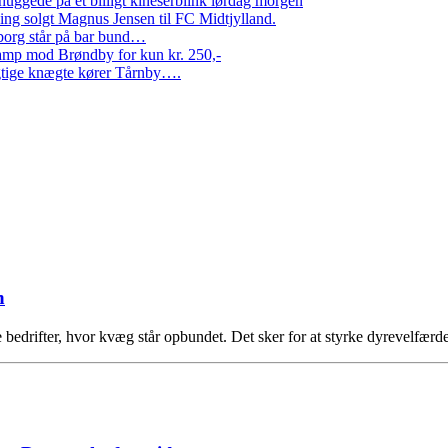
ggede på et billigt kineserblink lørdag morgen
ng solgt Magnus Jensen til FC Midtjylland.
erborg står på bar bund…
amp mod Brøndby for kun kr. 250,-
Rigtige knægte kører Tårnby….
n
bedrifter, hvor kvæg står opbundet. Det sker for at styrke dyrevelfærd