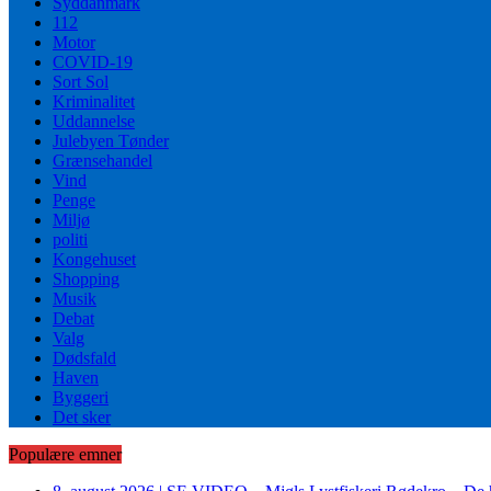
Syddanmark
112
Motor
COVID-19
Sort Sol
Kriminalitet
Uddannelse
Julebyen Tønder
Grænsehandel
Vind
Penge
Miljø
politi
Kongehuset
Shopping
Musik
Debat
Valg
Dødsfald
Haven
Byggeri
Det sker
Populære emner