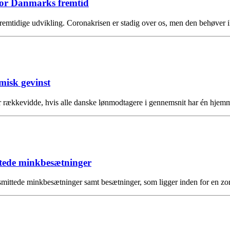
for Danmarks fremtid
remtidige udvikling. Coronakrisen er stadig over os, men den behøve
isk gevinst
for rækkevidde, hvis alle danske lønmodtagere i gennemsnit har én h
ttede minkbesætninger
ittede minkbesætninger samt besætninger, som ligger inden for en zon