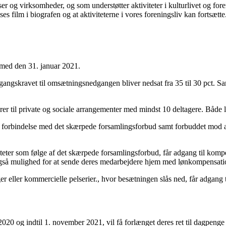
er og virksomheder, og som understøtter aktiviteter i kulturlivet og for
ises film i biografen og at aktiviteterne i vores foreningsliv kan fortsætte
 med den 31. januar 2021.
gangskravet til omsætningsnedgangen bliver nedsat fra 35 til 30 pct. 
er til private og sociale arrangementer med mindst 10 deltagere. Både l
 forbindelse med det skærpede forsamlingsforbud samt forbuddet mod at s
iteter som følge af det skærpede forsamlingsforbud, får adgang til kom
å mulighed for at sende deres medarbejdere hjem med lønkompensation,
ger eller kommercielle pelserier., hvor besætningen slås ned, får adgang
020 og indtil 1. november 2021, vil få forlænget deres ret til dagpeng