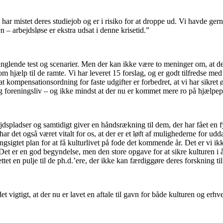
e har mistet deres studiejob og er i risiko for at droppe ud. Vi havde ge
– arbejdsløse er ekstra udsat i denne krisetid.”
nglende test og scenarier. Men der kan ikke være to meninger om, at d
m hjælp til de ramte. Vi har leveret 15 forslag, og er godt tilfredse med 
 kompensationsordning for faste udgifter er forbedret, at vi har sikret ø
og foreningsliv – og ikke mindst at der nu er kommet mere ro på hjælpep
jdspladser og samtidigt giver en håndsrækning til dem, der har fået en fy
det også været vitalt for os, at der er et løft af mulighederne for udd
angsigtet plan for at få kulturlivet på fode det kommende år. Det er vi 
 Det er en god begyndelse, men den store opgave for at sikre kulturen i 
tet en pulje til de ph.d.’ere, der ikke kan færdiggøre deres forskning ti
vigtigt, at der nu er lavet en aftale til gavn for både kulturen og erhve