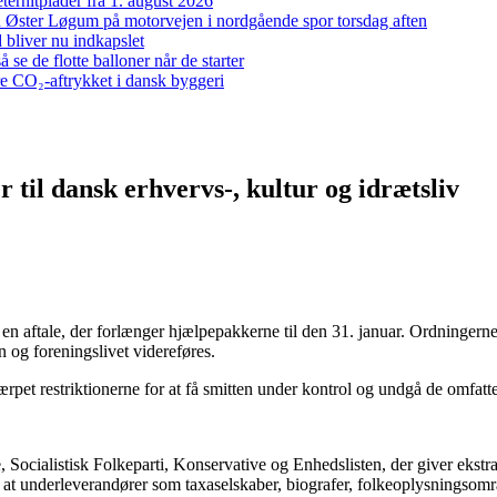
ernitplader fra 1. august 2026
 ved Øster Løgum på motorvejen i nordgående spor torsdag aften
bliver nu indkapslet
e de flotte balloner når de starter
re CO₂-aftrykket i dansk byggeri
til dansk erhvervs-, kultur og idrætsliv
 en aftale, der forlænger hjælpepakkerne til den 31. januar. Ordningerne 
en og foreningslivet videreføres.
pet restriktionerne for at få smitten under kontrol og undgå de omfatten
Socialistisk Folkeparti, Konservative og Enhedslisten, der giver ekstra h
 at underleverandører som taxaselskaber, biografer, folkeoplysningsom