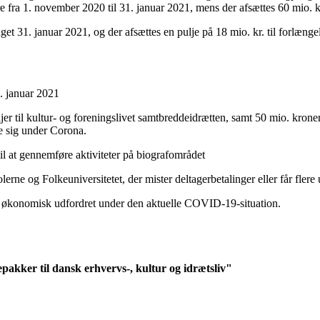
ra 1. november 2020 til 31. januar 2021, mens der afsættes 60 mio. kro
 31. januar 2021, og der afsættes en pulje på 18 mio. kr. til forlængelse
. januar 2021
uljer til kultur- og foreningslivet samtbreddeidrætten, samt 50 mio. kron
de sig under Corona.
 til at gennemføre aktiviteter på biografområdet
ne og Folkeuniversitetet, der mister deltagerbetalinger eller får flere 
 er økonomisk udfordret under den aktuelle COVID-19-situation.
akker til dansk erhvervs-, kultur og idrætsliv"