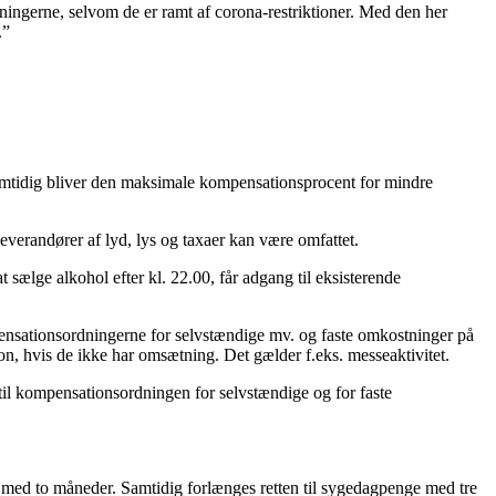
eningerne, selvom de er ramt af corona-restriktioner. Med den her
.”
Samtidig bliver den maksimale kompensationsprocent for mindre
everandører af lyd, lys og taxaer kan være omfattet.
ælge alkohol efter kl. 22.00, får adgang til eksisterende
pensationsordningerne for selvstændige mv. og faste omkostninger på
 hvis de ikke har omsætning. Det gælder f.eks. messeaktivitet.
 til kompensationsordningen for selvstændige og for faste
e med to måneder. Samtidig forlænges retten til sygedagpenge med tre