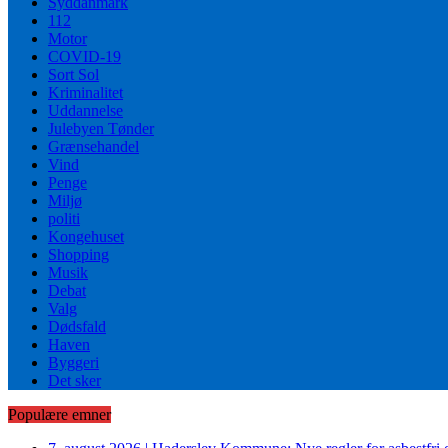
Syddanmark
112
Motor
COVID-19
Sort Sol
Kriminalitet
Uddannelse
Julebyen Tønder
Grænsehandel
Vind
Penge
Miljø
politi
Kongehuset
Shopping
Musik
Debat
Valg
Dødsfald
Haven
Byggeri
Det sker
Populære emner