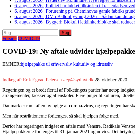
7. august 2026
|
Haderslev Kommune: Nye regler for asbestfri et
6. august 2026
|
Politiet har lukket tilkørslen til rastepladsen
6. august 2026
|
Forurening på Cheminovas gamle fabriksgrund 
6. august 2026
|
DM i Ballonflyvning 2026 – Sådan kan du også s
6. august 2026
|
Byggeri: Biokul i letklinkerblokke skal reduce
Søg
efter:
Forside
COVID-19
COVID-19: Ny aftale udvider hjælpepakker 
EMNER:
hjælpepakke til erhvervsliv kulturliv og idrætsliv
Indlæg af:
Erik Egvad Petersen - ep@sydnyt.dk
28. oktober 2020
Regeringen og et bredt flertal af Folketingets partier har netop indgået
arrangementer, kiosker og aftenskoler. Flere puljer til kulturen, idrætt
Danmark er ramt af en ny bølge af corona-virus, og regeringen har skær
Men når restriktionerne forlænges, så skal hjælpen følge med.
Derfor har regeringen indgået en aftale med Venstre, Radikale Venstre, 
Hjælpepakkerne forlænges til 31. januar 2021 og udvies. Det betyder,