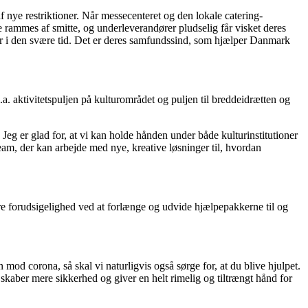
nye restriktioner. Når messecenteret og den lokale catering-
e rammes af smitte, og underleverandører pludselig får visket deres
r i den svære tid. Det er deres samfundssind, som hjælper Danmark
.a. aktivitetspuljen på kulturområdet og puljen til breddeidrætten og
. Jeg er glad for, at vi kan holde hånden under både kulturinstitutioner
team, der kan arbejde med nye, kreative løsninger til, hvordan
mere forudsigelighed ved at forlænge og udvide hjælpepakkerne til og
n mod corona, så skal vi naturligvis også sørge for, at du blive hjulpet.
skaber mere sikkerhed og giver en helt rimelig og tiltrængt hånd for