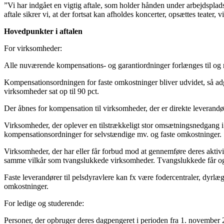
”Vi har indgået en vigtig aftale, som holder hånden under arbejdsplads
aftale sikrer vi, at der fortsat kan afholdes koncerter, opsættes teater, v
Hovedpunkter i aftalen
For virksomheder:
Alle nuværende kompensations- og garantiordninger forlænges til og
Kompensationsordningen for faste omkostninger bliver udvidet, så ad
virksomheder sat op til 90 pct.
Der åbnes for kompensation til virksomheder, der er direkte leverandør
Virksomheder, der oplever en tilstrækkeligt stor omsætningsnedgang i
kompensationsordninger for selvstændige mv. og faste omkostninger.
Virksomheder, der har eller får forbud mod at gennemføre deres aktiv
samme vilkår som tvangslukkede virksomheder. Tvangslukkede får ogs
Faste leverandører til pelsdyravlere kan fx være fodercentraler, dyrlæ
omkostninger.
For ledige og studerende:
Personer, der opbruger deres dagpengeret i perioden fra 1. november 2