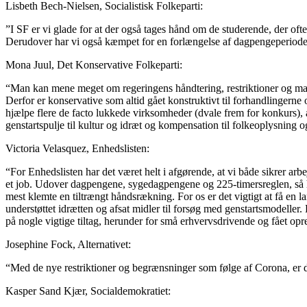
Lisbeth Bech-Nielsen, Socialistisk Folkeparti:
”I SF er vi glade for at der også tages hånd om de studerende, der oft
Derudover har vi også kæmpet for en forlængelse af dagpengeperioden 
Mona Juul, Det Konservative Folkeparti:
“Man kan mene meget om regeringens håndtering, restriktioner og ma
Derfor er konservative som altid gået konstruktivt til forhandlingerne o
hjælpe flere de facto lukkede virksomheder (dvale frem for konkurs), at
genstartspulje til kultur og idræt og kompensation til folkeoplysning 
Victoria Velasquez, Enhedslisten:
“For Enhedslisten har det været helt i afgørende, at vi både sikrer arbe
et job. Udover dagpengene, sygedagpengene og 225-timersreglen, så har 
mest klemte en tiltrængt håndsrækning. For os er det vigtigt at få en l
understøttet idrætten og afsat midler til forsøg med genstartsmodeller.
på nogle vigtige tiltag, herunder for små erhvervsdrivende og fået opret
Josephine Fock, Alternativet:
“Med de nye restriktioner og begrænsninger som følge af Corona, er det 
Kasper Sand Kjær, Socialdemokratiet: