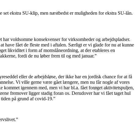
rne set ekstra SU-klip, men næstbedst er muligheden for ekstra SU-lån.
et har voldsomme konsekvenser for virksomheder og arbejdspladser.
at have fået de fleste med i aftalen. Særligt er vi glade for nu at kunne
get likviditet i form af momslåneordning, at der etableres en
akkerne, fordi de nu løber frem til og med januar.”
reseddel eller de arbejdsløse, der ikke har en jordisk chance for at få
annelse. Vi ville gerne være gået længere, men nu får nogle af vores
ikke kommet igennem med, men vi har bl.a. fået forøget aktivitetspuljen,
årene fremover ligger stadig foran os. Derudover har vi fået taget hul
l tiden på grund af covid-19.”
rvslivet.”