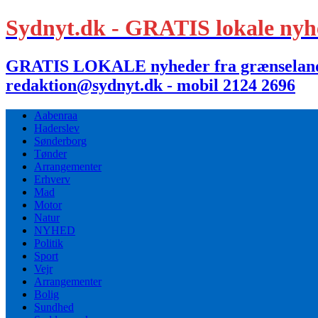
Sydnyt.dk - GRATIS lokale nyh
GRATIS LOKALE nyheder fra grænselandet,
redaktion@sydnyt.dk - mobil 2124 2696
Aabenraa
Haderslev
Sønderborg
Tønder
Arrangementer
Erhverv
Mad
Motor
Natur
NYHED
Politik
Sport
Vejr
Arrangementer
Bolig
Sundhed