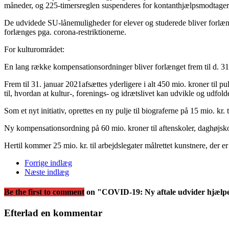
måneder, og 225-timersreglen suspenderes for kontanthjælpsmodtagere f
De udvidede SU-lånemuligheder for elever og studerede bliver forlænget
forlænges pga. corona-restriktionerne.
For kulturområdet:
En lang række kompensationsordninger bliver forlænget frem til d. 31
Frem til 31. januar 2021afsættes yderligere i alt 450 mio. kroner til p
til, hvordan at kultur-, forenings- og idrætslivet kan udvikle og udfol
Som et nyt initiativ, oprettes en ny pulje til biograferne på 15 mio. kr.
Ny kompensationsordning på 60 mio. kroner til aftenskoler, daghøjskoler
Hertil kommer 25 mio. kr. til arbejdslegater målrettet kunstnere, der
Forrige indlæg
Næste indlæg
Be the first to comment
on "COVID-19: Ny aftale udvider hjælpep
Efterlad en kommentar