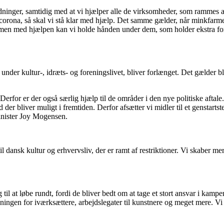
inger, samtidig med at vi hjælper alle de virksomheder, som rammes af 
f corona, så skal vi stå klar med hjælp. Det samme gælder, når minkfarm
 men med hjælpen kan vi holde hånden under dem, som holder ekstra fo
under kultur-, idræts- og foreningslivet, bliver forlænget. Det gælder bl
. Derfor er der også særlig hjælp til de områder i den nye politiske aftale
der bliver muligt i fremtiden. Derfor afsætter vi midler til et genstarts
minister Joy Mogensen.
l dansk kultur og erhvervsliv, der er ramt af restriktioner. Vi skaber 
til at løbe rundt, fordi de bliver bedt om at tage et stort ansvar i kampe
ingen for iværksættere, arbejdslegater til kunstnere og meget mere. Vi 