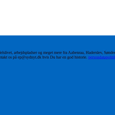
delslivet, arbejdspladser og meget mere fra Aabenraa, Haderslev, Sønd
ontakt os på ep@sydnyt.dk hvis Du har en god historie.
persondatapolit