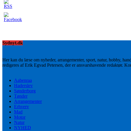
Sydnyt.dk
Her kan du læse om nyheder, arrangementer, sport, natur, hobby, han
redigeres af Erik Egvad Petersen, der er ansvarshavende redaktør. K
Aabenraa
Haderslev
Sønderborg
Tønder
Arrangementer
Erhverv
Mad
Motor
Natur
NYHED