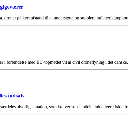
aglgeværer
. droner på kort afstand til at understøtte og supplere infanterikampkø
r i forbindelse med EU-topmødet vil al civil droneflyning i det dansk
es indsats
i særdeles alvorlig situation, som kræver substantielle initiativer i båd