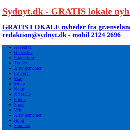
Sydnyt.dk - GRATIS lokale nyh
GRATIS LOKALE nyheder fra grænselandet,
redaktion@sydnyt.dk - mobil 2124 2696
Aabenraa
Haderslev
Sønderborg
Tønder
Arrangementer
Erhverv
Mad
Motor
Natur
NYHED
Politik
Sport
Vejr
Arrangementer
Bolig
Sundhed