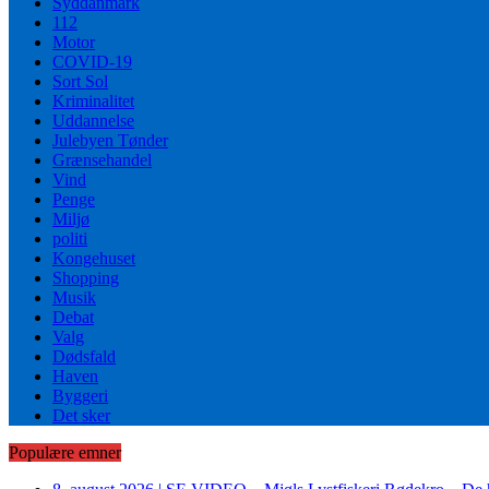
Syddanmark
112
Motor
COVID-19
Sort Sol
Kriminalitet
Uddannelse
Julebyen Tønder
Grænsehandel
Vind
Penge
Miljø
politi
Kongehuset
Shopping
Musik
Debat
Valg
Dødsfald
Haven
Byggeri
Det sker
Populære emner