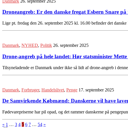
Danmark
26. september 2025
Droneangreb: Er den danske fregat Esbern Snare på
Lige pt. fredag den 26. september 2025 kl. 16.00 befinder det danske 
Danmark
,
NYHED
,
Politik
26. september 2025
Drone-angreb på hele landet: Hør statsminister Mette 
Tilsyneladende er Danmark under ikke så lidt af drone-angreb i denne
Danmark
,
Forbruger
,
Handelslivet
,
Penge
17. september 2025
De Samvirkende Købmænd: Danskerne vil have lavere 
Fødevarepriserne har pil opad, og det rammer danskerne på pengepung
«
1
…
3
4
5
6
7
…
54
»