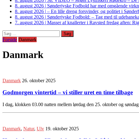
8. august 2026
|
SE VIDEO – Mjøls Lystfiskeri Rødekro – De hu
8. august 2026
|
Sønderjyske Fodbold har med omgående virkni
8. august 2026
|
– En lille dreng forsvinder, og politiet i Sønd
8. august 2026
|
Sønderjyske Fodbold: – Tag med til udebanek
7. august 2026
|
Masser af knallerter i Ravsted fredag aften: 
Søg
efter:
Forside
Danmark
Danmark
Danmark
26. oktober 2025
Godmorgen vintertid – vi stiller uret en time tilbage
I dag, klokken 03.00 natten mellem lørdag den 25. oktober og søndag d
Danmark
,
Natur
,
Ulv
19. oktober 2025