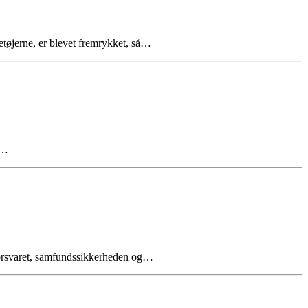
retøjerne, er blevet fremrykket, så…
e…
e forsvaret, samfundssikkerheden og…