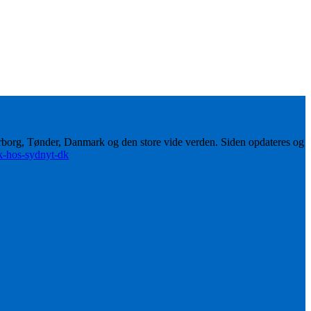
erborg, Tønder, Danmark og den store vide verden. Siden opdateres og
ik-hos-sydnyt-dk