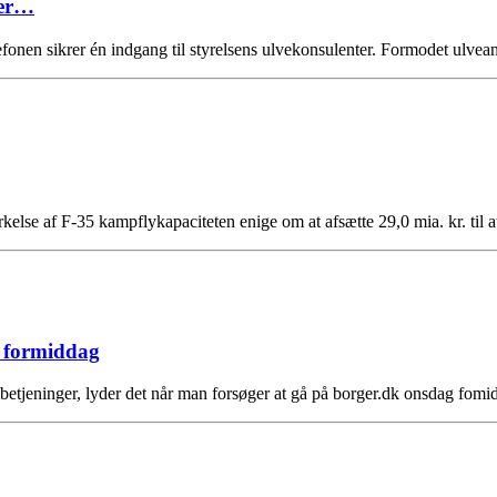
her…
fonen sikrer én indgang til styrelsens ulvekonsulenter. Formodet ulvean
kelse af F-35 kampflykapaciteten enige om at afsætte 29,0 mia. kr. til
g formiddag
etjeninger, lyder det når man forsøger at gå på borger.dk onsdag fom