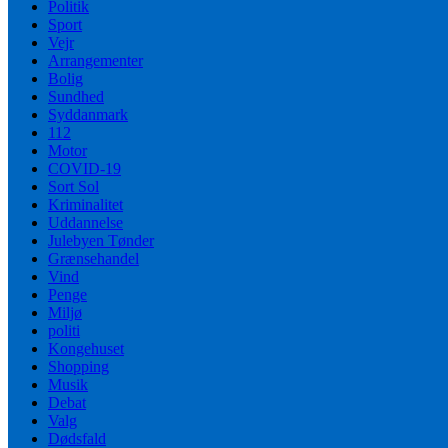
Politik
Sport
Vejr
Arrangementer
Bolig
Sundhed
Syddanmark
112
Motor
COVID-19
Sort Sol
Kriminalitet
Uddannelse
Julebyen Tønder
Grænsehandel
Vind
Penge
Miljø
politi
Kongehuset
Shopping
Musik
Debat
Valg
Dødsfald