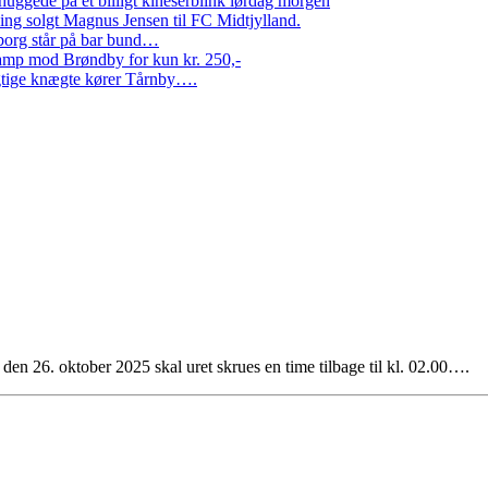
ggede på et billigt kineserblink lørdag morgen
ng solgt Magnus Jensen til FC Midtjylland.
erborg står på bar bund…
amp mod Brøndby for kun kr. 250,-
Rigtige knægte kører Tårnby….
en 26. oktober 2025 skal uret skrues en time tilbage til kl. 02.00….