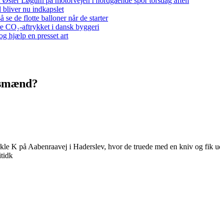
 ved Øster Løgum på motorvejen i nordgående spor torsdag aften
bliver nu indkapslet
e de flotte balloner når de starter
re CO₂-aftrykket i dansk byggeri
g hjælp en presset art
gsmænd?
 K på Aabenraavej i Haderslev, hvor de truede med en kniv og fik udlev
itidk