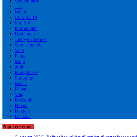
Syddanmark
112
Motor
COVID-19
Sort Sol
Kriminalitet
Uddannelse
Julebyen Tønder
Grænsehandel
Vind
Penge
Miljø
politi
Kongehuset
Shopping
Musik
Debat
Valg
Dødsfald
Haven
Byggeri
Det sker
Populære emner