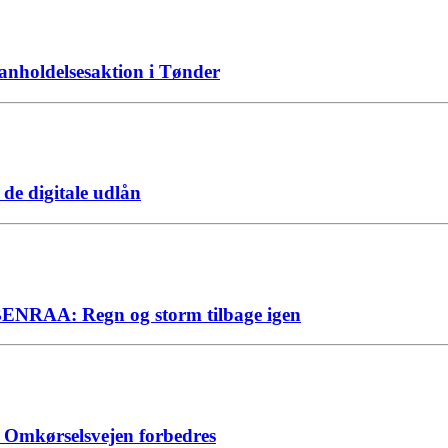
ed anholdelsesaktion i Tønder
de digitale udlån
A: Regn og storm tilbage igen
Omkørselsvejen forbedres