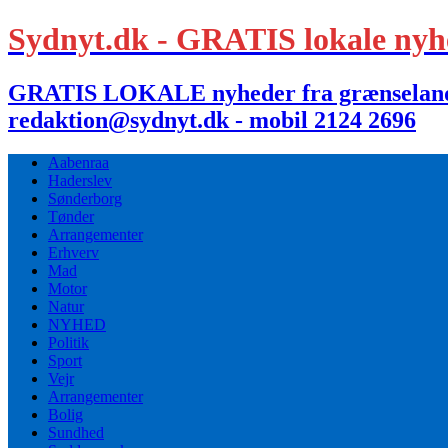
Sydnyt.dk - GRATIS lokale nyh
GRATIS LOKALE nyheder fra grænselandet,
redaktion@sydnyt.dk - mobil 2124 2696
Aabenraa
Haderslev
Sønderborg
Tønder
Arrangementer
Erhverv
Mad
Motor
Natur
NYHED
Politik
Sport
Vejr
Arrangementer
Bolig
Sundhed