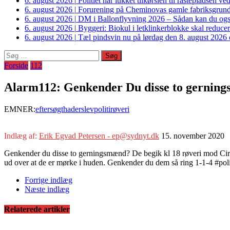
6. august 2026
|
Politiet har lukket tilkørslen til rastepladsen
6. august 2026
|
Forurening på Cheminovas gamle fabriksgrund 
6. august 2026
|
DM i Ballonflyvning 2026 – Sådan kan du også s
6. august 2026
|
Byggeri: Biokul i letklinkerblokke skal reduce
6. august 2026
|
Tæl pindsvin nu på lørdag den 8. august 2026 o
Søg
efter:
Forside
112
Alarm112: Genkender Du disse to gernin
EMNER:
eftersøgt
haderslev
politi
røveri
Indlæg af:
Erik Egvad Petersen - ep@sydnyt.dk
15. november 2020
Genkender du disse to gerningsmænd? De begik kl 18 røveri mod Cirkle
ud over at de er mørke i huden. Genkender du dem så ring 1-1-4 #pol
Forrige indlæg
Næste indlæg
Relaterede artikler