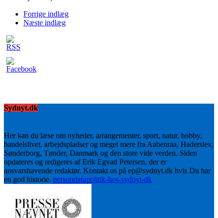
Forrige indlæg
Næste indlæg
Sydnyt.dk
Her kan du læse om nyheder, arrangementer, sport, natur, hobby,
handelslivet, arbejdspladser og meget mere fra Aabenraa, Haderslev,
Sønderborg, Tønder, Danmark og den store vide verden. Siden
opdateres og redigeres af Erik Egvad Petersen, der er
ansvarshavende redaktør. Kontakt os på ep@sydnyt.dk hvis Du har
en god historie.
persondatapolitik-hos-sydnyt-dk