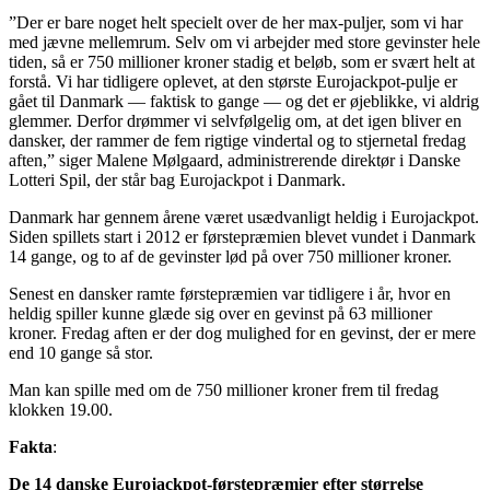
”Der er bare noget helt specielt over de her max-puljer, som vi har
med jævne mellemrum. Selv om vi arbejder med store gevinster hele
tiden, så er 750 millioner kroner stadig et beløb, som er svært helt at
forstå. Vi har tidligere oplevet, at den største Eurojackpot-pulje er
gået til Danmark — faktisk to gange — og det er øjeblikke, vi aldrig
glemmer. Derfor drømmer vi selvfølgelig om, at det igen bliver en
dansker, der rammer de fem rigtige vindertal og to stjernetal fredag
aften,” siger Malene Mølgaard, administrerende direktør i Danske
Lotteri Spil, der står bag Eurojackpot i Danmark.
Danmark har gennem årene været usædvanligt heldig i Eurojackpot.
Siden spillets start i 2012 er førstepræmien blevet vundet i Danmark
14 gange, og to af de gevinster lød på over 750 millioner kroner.
Senest en dansker ramte førstepræmien var tidligere i år, hvor en
heldig spiller kunne glæde sig over en gevinst på 63 millioner
kroner. Fredag aften er der dog mulighed for en gevinst, der er mere
end 10 gange så stor.
Man kan spille med om de 750 millioner kroner frem til fredag
klokken 19.00.
Fakta
:
De 14 danske Eurojackpot-førstepræmier efter størrelse