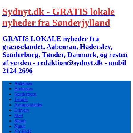
Sydnyt.dk - GRATIS lokale
nyheder fra Sønderjylland
GRATIS LOKALE nyheder fra
grænselandet, Aabenraa, Haderslev,
Sønderborg, Tønder, Danmark, og resten
af verden - redaktion@sydnyt.dk - mobil
2124 2696
Aabenraa
Haderslev
Sønderborg
Tønder
Arrangementer
Erhverv
Mad
Motor
Natur
NYHED