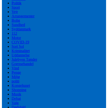
Politik
Sport
Vejr
Arrangementer
Bolig
Sundhed
Syddanmark
112
Motor
COVID-19
Sort Sol
Kriminalitet
Uddannelse
Julebyen Tønder
Grænsehandel
Vind
Penge
Miljø
politi
Kongehuset
Shopping
Musik
Debat
Valg
Dødsfald