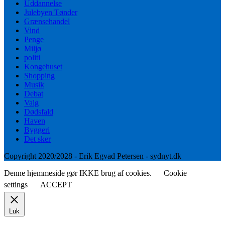
Uddannelse
Julebyen Tønder
Grænsehandel
Vind
Penge
Miljø
politi
Kongehuset
Shopping
Musik
Debat
Valg
Dødsfald
Haven
Byggeri
Det sker
Copyright 2020/2028 - Erik Egvad Petersen - sydnyt.dk
Denne hjemmeside gør IKKE brug af cookies.
Cookie
settings
ACCEPT
Luk