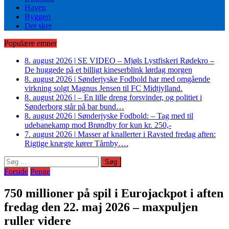
Haven
Byggeri
Det sker
Populære emner
8. august 2026
|
SE VIDEO – Mjøls Lystfiskeri Rødekro –
De huggede på et billigt kineserblink lørdag morgen
8. august 2026
|
Sønderjyske Fodbold har med omgående
virkning solgt Magnus Jensen til FC Midtjylland.
8. august 2026
|
– En lille dreng forsvinder, og politiet i
Sønderborg står på bar bund…
8. august 2026
|
Sønderjyske Fodbold: – Tag med til
udebanekamp mod Brøndby for kun kr. 250,-
7. august 2026
|
Masser af knallerter i Ravsted fredag aften:
Rigtige knægte kører Tårnby….
Søg
efter:
Forside
Penge
750 millioner på spil i Eurojackpot i aften
fredag den 22. maj 2026 – maxpuljen
ruller videre