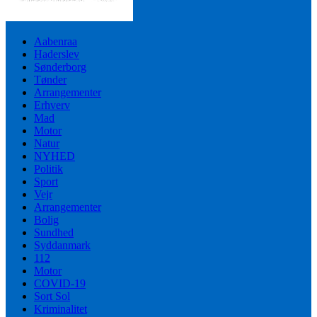
Aabenraa
Haderslev
Sønderborg
Tønder
Arrangementer
Erhverv
Mad
Motor
Natur
NYHED
Politik
Sport
Vejr
Arrangementer
Bolig
Sundhed
Syddanmark
112
Motor
COVID-19
Sort Sol
Kriminalitet