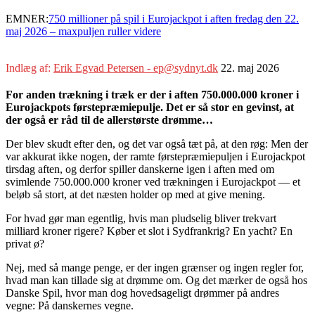
EMNER:
750 millioner på spil i Eurojackpot i aften fredag den 22.
maj 2026 – maxpuljen ruller videre
Indlæg af:
Erik Egvad Petersen - ep@sydnyt.dk
22. maj 2026
For anden trækning i træk er der i aften 750.000.000 kroner i
Eurojackpots førstepræmiepulje. Det er så stor en gevinst, at
der også er råd til de allerstørste drømme…
Der blev skudt efter den, og det var også tæt på, at den røg: Men der
var akkurat ikke nogen, der ramte førstepræmiepuljen i Eurojackpot
tirsdag aften, og derfor spiller danskerne igen i aften med om
svimlende 750.000.000 kroner ved trækningen i Eurojackpot — et
beløb så stort, at det næsten holder op med at give mening.
For hvad gør man egentlig, hvis man pludselig bliver trekvart
milliard kroner rigere? Køber et slot i Sydfrankrig? En yacht? En
privat ø?
Nej, med så mange penge, er der ingen grænser og ingen regler for,
hvad man kan tillade sig at drømme om. Og det mærker de også hos
Danske Spil, hvor man dog hovedsageligt drømmer på andres
vegne: På danskernes vegne.