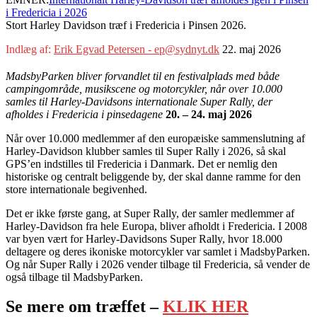
i Fredericia i 2026
Stort Harley Davidson træf i Fredericia i Pinsen 2026.
Indlæg af:
Erik Egvad Petersen - ep@sydnyt.dk
22. maj 2026
MadsbyParken bliver forvandlet til en festivalplads med både
campingområde, musikscene og motorcykler, når over 10.000
samles til Harley-Davidsons internationale Super Rally, der
afholdes i Fredericia i pinsedagene
20. – 24. maj 2026
Når over 10.000 medlemmer af den europæiske sammenslutning af
Harley-Davidson klubber samles til Super Rally i 2026, så skal
GPS’en indstilles til Fredericia i Danmark. Det er nemlig den
historiske og centralt beliggende by, der skal danne ramme for den
store internationale begivenhed.
Det er ikke første gang, at Super Rally, der samler medlemmer af
Harley-Davidson fra hele Europa, bliver afholdt i Fredericia. I 2008
var byen vært for Harley-Davidsons Super Rally, hvor 18.000
deltagere og deres ikoniske motorcykler var samlet i MadsbyParken.
Og når Super Rally i 2026 vender tilbage til Fredericia, så vender de
også tilbage til MadsbyParken.
Se mere om træffet –
KLIK HER