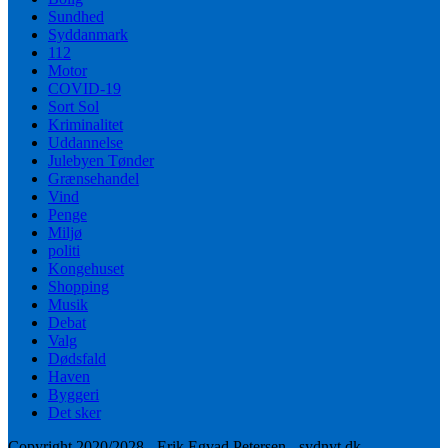
Sundhed
Syddanmark
112
Motor
COVID-19
Sort Sol
Kriminalitet
Uddannelse
Julebyen Tønder
Grænsehandel
Vind
Penge
Miljø
politi
Kongehuset
Shopping
Musik
Debat
Valg
Dødsfald
Haven
Byggeri
Det sker
Copyright 2020/2028 - Erik Egvad Petersen - sydnyt.dk