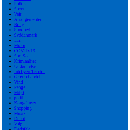
Politik
Sport
Vejr
Arrangementer
Bolig
Sundhed
Syddanmark
112
Motor
COVID-19
Sort Sol
Kriminalitet
Uddannelse
Julebyen Tønder
Grænsehandel
Vind
Penge
Miljø
politi
Kongehuset
Shopping
Musik
Debat
Valg
Dødsfald