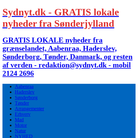
Sydnyt.dk - GRATIS lokale
nyheder fra Sønderjylland
GRATIS LOKALE nyheder fra
grænselandet, Aabenraa, Haderslev,
Sønderborg, Tønder, Danmark, og resten
af verden - redaktion@sydnyt.dk - mobil
2124 2696
Aabenraa
Haderslev
Sønderborg
Tønder
Arrangementer
Erhverv
Mad
Motor
Natur
NYHED