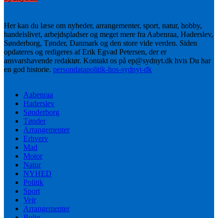
Her kan du læse om nyheder, arrangementer, sport, natur, hobby,
handelslivet, arbejdspladser og meget mere fra Aabenraa, Haderslev,
Sønderborg, Tønder, Danmark og den store vide verden. Siden
opdateres og redigeres af Erik Egvad Petersen, der er
ansvarshavende redaktør. Kontakt os på ep@sydnyt.dk hvis Du har
en god historie.
persondatapolitik-hos-sydnyt-dk
Aabenraa
Haderslev
Sønderborg
Tønder
Arrangementer
Erhverv
Mad
Motor
Natur
NYHED
Politik
Sport
Vejr
Arrangementer
Bolig