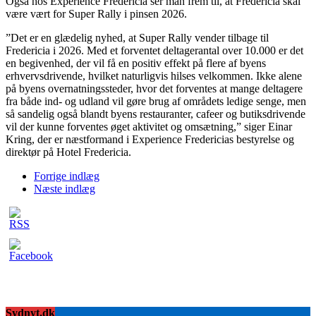
Også hos Experience Fredericia ser man frem til, at Fredericia skal
være vært for Super Rally i pinsen 2026.
”Det er en glædelig nyhed, at Super Rally vender tilbage til
Fredericia i 2026. Med et forventet deltagerantal over 10.000 er det
en begivenhed, der vil få en positiv effekt på flere af byens
erhvervsdrivende, hvilket naturligvis hilses velkommen. Ikke alene
på byens overnatningssteder, hvor det forventes at mange deltagere
fra både ind- og udland vil gøre brug af områdets ledige senge, men
så sandelig også blandt byens restauranter, cafeer og butiksdrivende
vil der kunne forventes øget aktivitet og omsætning,” siger Einar
Kring, der er næstformand i Experience Fredericias bestyrelse og
direktør på Hotel Fredericia.
Forrige indlæg
Næste indlæg
Sydnyt.dk