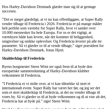
Hos Harley-Davidson Denmark glæder man sig til at gentage
succesen.
”Det er meget glædeligt, at vi nu kan offentliggøre, at Super Rally
vender tilbage til Fredericia i 2026. Fredericia er på mange måder
helt perfekt som værtsby for Super Rally, hvor vi samler over
10.000 mennesker fra hele Europa. For os er det vigtigt, at
værtsbyen både kan levere, når det kommer til beliggenhed,
omgivelser og unikke oplevelser. Og Fredericia leverer på alle tre
parametre. Så vi glæder os til at vende tilbage,” siger præsident for
Harley-Davidson Denmark, Jonas Hjort.
Skulderklap til Fredericia
Byens borgmester Steen Wrist ser også frem til at byde den
europæiske sammenslutning af Harley-Davidson klubber
velkommen til Fredericia.
”I Fredericia er vi stolte over, at vi kan tiltrække så stort et
internationalt event. Super Rally har været her før, og jeg ser det
som et stort skulderklap til Fredericia, at det nu vender tilbage til
vores by. Så vi glæder os til at byde velkommen og til at vise alt det,
Fredericia har at byde på.” siger Steen Wrist.