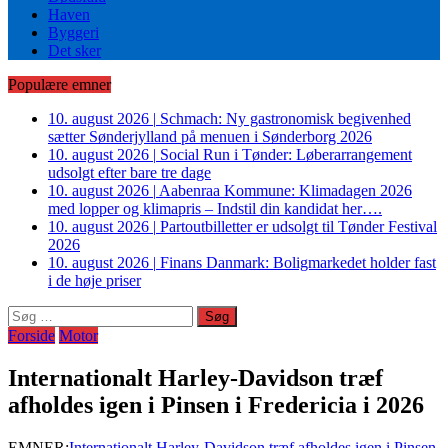
Haven
Byggeri
Det sker
Populære emner
10. august 2026
|
Schmach: Ny gastronomisk begivenhed
sætter Sønderjylland på menuen i Sønderborg 2026
10. august 2026
|
Social Run i Tønder: Løberarrangement
udsolgt efter bare tre dage
10. august 2026
|
Aabenraa Kommune: Klimadagen 2026
med lopper og klimapris – Indstil din kandidat her….
10. august 2026
|
Partoutbilletter er udsolgt til Tønder Festival
2026
10. august 2026
|
Finans Danmark: Boligmarkedet holder fast
i de høje priser
Søg
efter:
Forside
Motor
Internationalt Harley-Davidson træf
afholdes igen i Pinsen i Fredericia i 2026
EMNER:
Internationalt Harley-Davidson træf afholdes igen i Pinsen