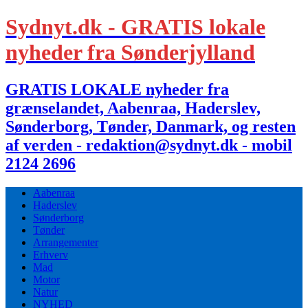
Sydnyt.dk - GRATIS lokale
nyheder fra Sønderjylland
GRATIS LOKALE nyheder fra
grænselandet, Aabenraa, Haderslev,
Sønderborg, Tønder, Danmark, og resten
af verden - redaktion@sydnyt.dk - mobil
2124 2696
Aabenraa
Haderslev
Sønderborg
Tønder
Arrangementer
Erhverv
Mad
Motor
Natur
NYHED