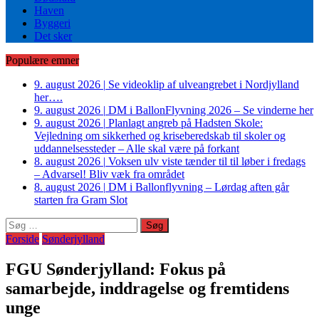
Haven
Byggeri
Det sker
Populære emner
9. august 2026
|
Se videoklip af ulveangrebet i Nordjylland
her….
9. august 2026
|
DM i BallonFlyvning 2026 – Se vinderne her
9. august 2026
|
Planlagt angreb på Hadsten Skole:
Vejledning om sikkerhed og kriseberedskab til skoler og
uddannelsessteder – Alle skal være på forkant
8. august 2026
|
Voksen ulv viste tænder til til løber i fredags
– Advarsel! Bliv væk fra området
8. august 2026
|
DM i Ballonflyvning – Lørdag aften går
starten fra Gram Slot
Søg
efter:
Forside
Sønderjylland
FGU Sønderjylland: Fokus på
samarbejde, inddragelse og fremtidens
unge