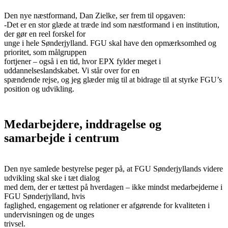
Den nye næstformand, Dan Zielke, ser frem til opgaven:
-Det er en stor glæde at træde ind som næstformand i en institution,
der gør en reel forskel for
unge i hele Sønderjylland. FGU skal have den opmærksomhed og
prioritet, som målgruppen
fortjener – også i en tid, hvor EPX fylder meget i
uddannelseslandskabet. Vi står over for en
spændende rejse, og jeg glæder mig til at bidrage til at styrke FGU’s
position og udvikling.
Medarbejdere, inddragelse og
samarbejde i centrum
Den nye samlede bestyrelse peger på, at FGU Sønderjyllands videre
udvikling skal ske i tæt dialog
med dem, der er tættest på hverdagen – ikke mindst medarbejderne i
FGU Sønderjylland, hvis
faglighed, engagement og relationer er afgørende for kvaliteten i
undervisningen og de unges
trivsel.