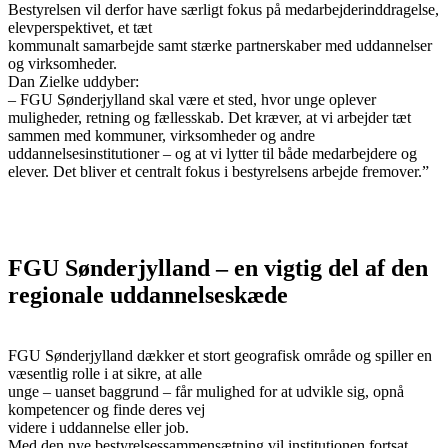
Bestyrelsen vil derfor have særligt fokus på medarbejderinddragelse,
elevperspektivet, et tæt
kommunalt samarbejde samt stærke partnerskaber med uddannelser
og virksomheder.
Dan Zielke uddyber:
– FGU Sønderjylland skal være et sted, hvor unge oplever
muligheder, retning og fællesskab. Det kræver, at vi arbejder tæt
sammen med kommuner, virksomheder og andre
uddannelsesinstitutioner – og at vi lytter til både medarbejdere og
elever. Det bliver et centralt fokus i bestyrelsens arbejde fremover.”
FGU Sønderjylland – en vigtig del af den
regionale uddannelseskæde
FGU Sønderjylland dækker et stort geografisk område og spiller en
væsentlig rolle i at sikre, at alle
unge – uanset baggrund – får mulighed for at udvikle sig, opnå
kompetencer og finde deres vej
videre i uddannelse eller job.
Med den nye bestyrelsessammensætning vil institutionen fortsat