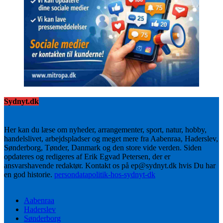
Sydnyt.dk
Her kan du læse om nyheder, arrangementer, sport, natur, hobby,
handelslivet, arbejdspladser og meget mere fra Aabenraa, Haderslev,
Sønderborg, Tønder, Danmark og den store vide verden. Siden
opdateres og redigeres af Erik Egvad Petersen, der er
ansvarshavende redaktør. Kontakt os på ep@sydnyt.dk hvis Du har
en god historie.
persondatapolitik-hos-sydnyt-dk
Aabenraa
Haderslev
Sønderborg