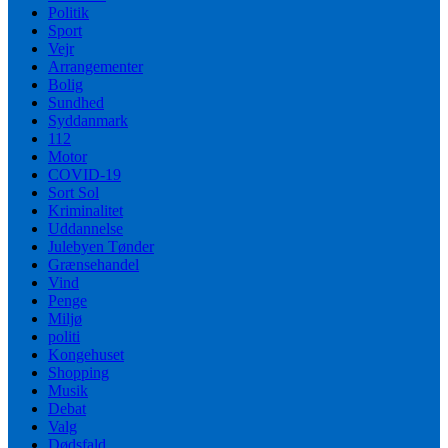
Politik
Sport
Vejr
Arrangementer
Bolig
Sundhed
Syddanmark
112
Motor
COVID-19
Sort Sol
Kriminalitet
Uddannelse
Julebyen Tønder
Grænsehandel
Vind
Penge
Miljø
politi
Kongehuset
Shopping
Musik
Debat
Valg
Dødsfald