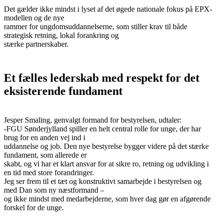
Det gælder ikke mindst i lyset af det øgede nationale fokus på EPX-
modellen og de nye
rammer for ungdomsuddannelserne, som stiller krav til både
strategisk retning, lokal forankring og
stærke partnerskaber.
Et fælles lederskab med respekt for det
eksisterende fundament
Jesper Smaling, genvalgt formand for bestyrelsen, udtaler:
-FGU Sønderjylland spiller en helt central rolle for unge, der har
brug for en anden vej ind i
uddannelse og job. Den nye bestyrelse bygger videre på det stærke
fundament, som allerede er
skabt, og vi har et klart ansvar for at sikre ro, retning og udvikling i
en tid med store forandringer.
Jeg ser frem til et tæt og konstruktivt samarbejde i bestyrelsen og
med Dan som ny næstformand –
og ikke mindst med medarbejderne, som hver dag gør en afgørende
forskel for de unge.