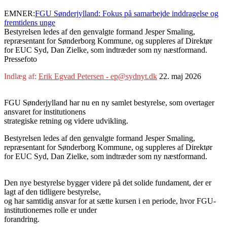
EMNER:
FGU Sønderjylland: Fokus på samarbejde inddragelse og
fremtidens unge
Bestyrelsen ledes af den genvalgte formand Jesper Smaling,
repræsentant for Sønderborg Kommune, og suppleres af Direktør
for EUC Syd, Dan Zielke, som indtræder som ny næstformand.
Pressefoto
Indlæg af:
Erik Egvad Petersen - ep@sydnyt.dk
22. maj 2026
FGU Sønderjylland har nu en ny samlet bestyrelse, som overtager
ansvaret for institutionens
strategiske retning og videre udvikling.
Bestyrelsen ledes af den genvalgte formand Jesper Smaling,
repræsentant for Sønderborg Kommune, og suppleres af Direktør
for EUC Syd, Dan Zielke, som indtræder som ny næstformand.
Den nye bestyrelse bygger videre på det solide fundament, der er
lagt af den tidligere bestyrelse,
og har samtidig ansvar for at sætte kursen i en periode, hvor FGU-
institutionernes rolle er under
forandring.