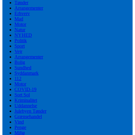
Tønder
Arrangementer
Erhverv
Mad
Motor
Natur
NYHED
Politik
Sport
Vejr
Arrangementer
Bolig
Sundhed
Syddanmark
112
Motor
COVID-19
Sort Sol
Kriminalitet
Uddannelse
Julebyen Tønder
Grænsehandel
Vind
Penge
Miljø