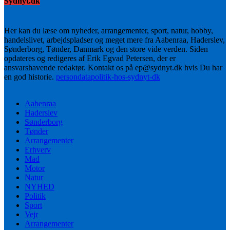
Sydnyt.dk
Her kan du læse om nyheder, arrangementer, sport, natur, hobby,
handelslivet, arbejdspladser og meget mere fra Aabenraa, Haderslev,
Sønderborg, Tønder, Danmark og den store vide verden. Siden
opdateres og redigeres af Erik Egvad Petersen, der er
ansvarshavende redaktør. Kontakt os på ep@sydnyt.dk hvis Du har
en god historie.
persondatapolitik-hos-sydnyt-dk
Aabenraa
Haderslev
Sønderborg
Tønder
Arrangementer
Erhverv
Mad
Motor
Natur
NYHED
Politik
Sport
Vejr
Arrangementer