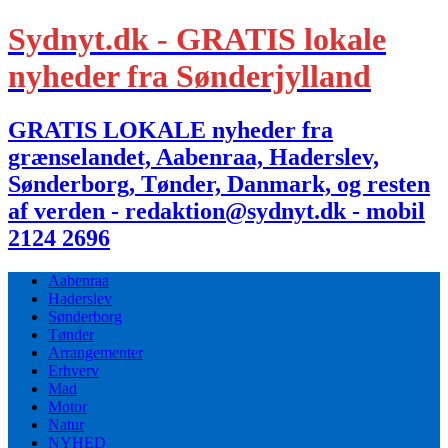
Sydnyt.dk - GRATIS lokale
nyheder fra Sønderjylland
GRATIS LOKALE nyheder fra
grænselandet, Aabenraa, Haderslev,
Sønderborg, Tønder, Danmark, og resten
af verden - redaktion@sydnyt.dk - mobil
2124 2696
Aabenraa
Haderslev
Sønderborg
Tønder
Arrangementer
Erhverv
Mad
Motor
Natur
NYHED