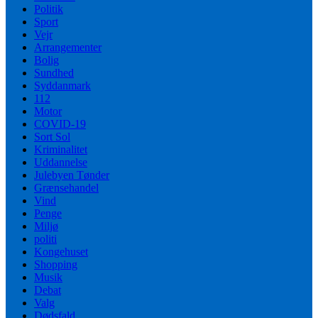
Politik
Sport
Vejr
Arrangementer
Bolig
Sundhed
Syddanmark
112
Motor
COVID-19
Sort Sol
Kriminalitet
Uddannelse
Julebyen Tønder
Grænsehandel
Vind
Penge
Miljø
politi
Kongehuset
Shopping
Musik
Debat
Valg
Dødsfald