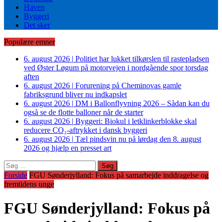
Haven
Byggeri
Det sker
Populære emner
6. august 2026
|
Politiet har lukket tilkørslen til rastepladsen
ved Øster Løgum på motorvejen i nordgående spor torsdag
aften
6. august 2026
|
Forurening på Cheminovas gamle
fabriksgrund bliver nu indkapslet
6. august 2026
|
DM i Ballonflyvning 2026 – Sådan kan du
også se de flotte balloner når de starter
6. august 2026
|
Byggeri: Biokul i letklinkerblokke skal
reducere CO₂-aftrykket i dansk byggeri
6. august 2026
|
Tæl pindsvin nu på lørdag den 8. august
2026 og hjælp en presset art
Søg
efter:
Forside
FGU Sønderjylland: Fokus på samarbejde inddragelse og
fremtidens unge
FGU Sønderjylland: Fokus på