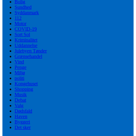
Bolig
Sundhed
Syddanmark
112
Motor
COVID-19
Sort Sol
Kriminalitet
Uddannelse
Julebyen Tønder
Grænsehandel
Vind
Penge
Miljø
politi
Kongehuset
Shopping
Musik
Debat
Valg
Dødsfald
Haven
Byggeri
Det sker