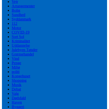
Vejr
Arrangementer
Bolig
Sundhed
Syddanmark
112
Motor
COVID-19
Sort Sol
Kriminalitet
Uddannelse
Julebyen Tønder
Grænsehandel
Vind
Penge
Miljø
politi
Kongehuset
Shopping
Musik
Debat
Valg
Dødsfald
Haven
Byggeri