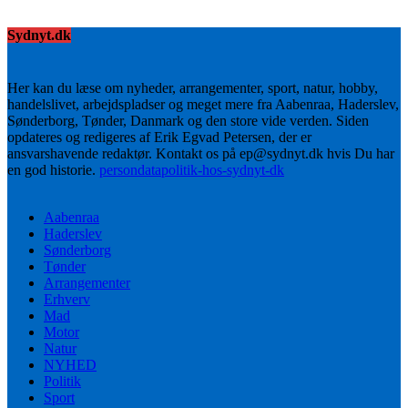
Sydnyt.dk
Her kan du læse om nyheder, arrangementer, sport, natur, hobby,
handelslivet, arbejdspladser og meget mere fra Aabenraa, Haderslev,
Sønderborg, Tønder, Danmark og den store vide verden. Siden
opdateres og redigeres af Erik Egvad Petersen, der er
ansvarshavende redaktør. Kontakt os på ep@sydnyt.dk hvis Du har
en god historie.
persondatapolitik-hos-sydnyt-dk
Aabenraa
Haderslev
Sønderborg
Tønder
Arrangementer
Erhverv
Mad
Motor
Natur
NYHED
Politik
Sport