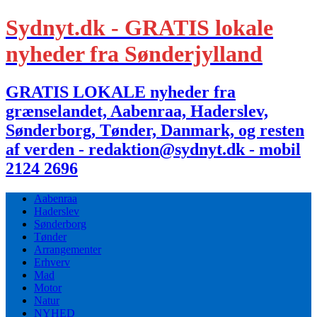
Sydnyt.dk - GRATIS lokale
nyheder fra Sønderjylland
GRATIS LOKALE nyheder fra
grænselandet, Aabenraa, Haderslev,
Sønderborg, Tønder, Danmark, og resten
af verden - redaktion@sydnyt.dk - mobil
2124 2696
Aabenraa
Haderslev
Sønderborg
Tønder
Arrangementer
Erhverv
Mad
Motor
Natur
NYHED