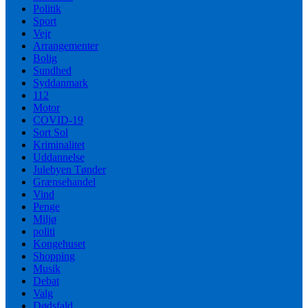
Politik
Sport
Vejr
Arrangementer
Bolig
Sundhed
Syddanmark
112
Motor
COVID-19
Sort Sol
Kriminalitet
Uddannelse
Julebyen Tønder
Grænsehandel
Vind
Penge
Miljø
politi
Kongehuset
Shopping
Musik
Debat
Valg
Dødsfald