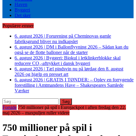
Haven
Byggeri
Det sker
Populære emner
6. august 2026
|
Forurening på Cheminovas gamle
fabriksgrund bliver nu indkapslet
6. august 2026
|
DM i Ballonflyvning 2026 – Sådan kan du
også se de flotte balloner når de starter
6. august 2026
|
Byggeri: Biokul i letklinkerblokke skal
reducere CO₂-aftrykket i dansk byggeri
6. august 2026
|
Tæl pindsvin nu på lørdag den 8. august
2026 og hjælp en presset art
6. august 2026
|
GRATIS I TØNDER: – Oplev en forrygende
forestilling i Amtmandens Have – Shakespeares Samlede
Værker
Søg
efter:
Forside
750 millioner på spil i Eurojackpot i aften fredag den 22.
maj 2026 – maxpuljen ruller videre
750 millioner på spil i