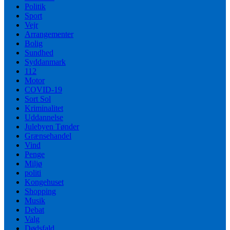
Politik
Sport
Vejr
Arrangementer
Bolig
Sundhed
Syddanmark
112
Motor
COVID-19
Sort Sol
Kriminalitet
Uddannelse
Julebyen Tønder
Grænsehandel
Vind
Penge
Miljø
politi
Kongehuset
Shopping
Musik
Debat
Valg
Dødsfald