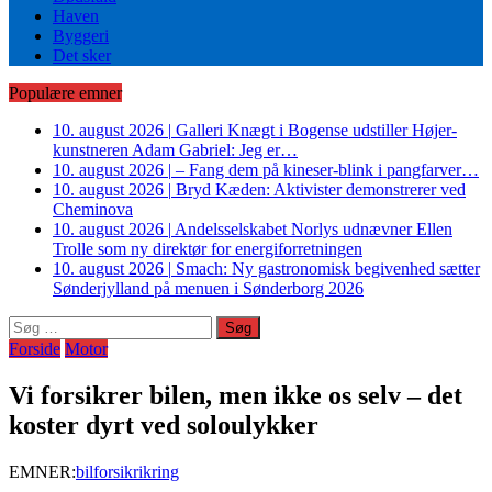
Haven
Byggeri
Det sker
Populære emner
10. august 2026
|
Galleri Knægt i Bogense udstiller Højer-
kunstneren Adam Gabriel: Jeg er…
10. august 2026
|
– Fang dem på kineser-blink i pangfarver…
10. august 2026
|
Bryd Kæden: Aktivister demonstrerer ved
Cheminova
10. august 2026
|
Andelsselskabet Norlys udnævner Ellen
Trolle som ny direktør for energiforretningen
10. august 2026
|
Smach: Ny gastronomisk begivenhed sætter
Sønderjylland på menuen i Sønderborg 2026
Søg
efter:
Forside
Motor
Vi forsikrer bilen, men ikke os selv – det
koster dyrt ved soloulykker
EMNER:
bilforsikrikring