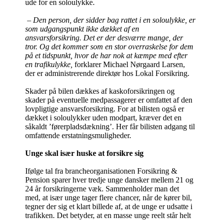
ude for en soloulykke.
– Den person, der sidder bag rattet i en soloulykke, er
som udgangspunkt ikke dækket af en
ansvarsforsikring. Det er der desværre mange, der
tror. Og det kommer som en stor overraskelse for dem
på et tidspunkt, hvor de har nok at kæmpe med efter
en trafikulykke,
forklarer Michael Nørgaard Larsen,
der er administrerende direktør hos Lokal Forsikring.
Skader på bilen dækkes af kaskoforsikringen og
skader på eventuelle medpassagerer er omfattet af den
lovpligtige ansvarsforsikring. For at bilisten også er
dækket i soloulykker uden modpart, kræver det en
såkaldt ’førerpladsdækning’. Her får bilisten adgang til
omfattende erstatningsmuligheder.
Unge skal især huske at forsikre sig
Ifølge tal fra brancheorganisationen Forsikring &
Pension sparer hver tredje unge dansker mellem 21 og
24 år forsikringerne væk. Sammenholder man det
med, at især unge tager flere chancer, når de kører bil,
tegner der sig et klart billede af, at de unge er udsatte i
trafikken. Det betyder, at en masse unge reelt står helt