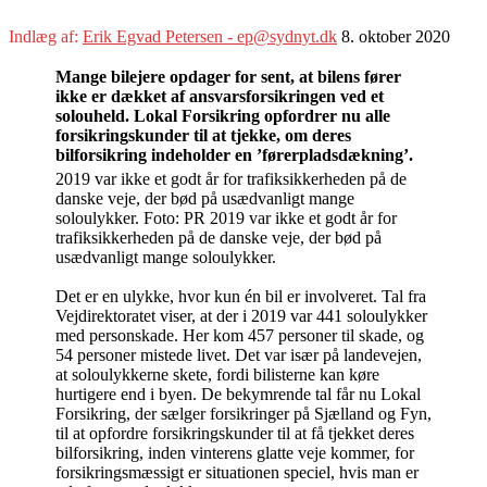
Indlæg af:
Erik Egvad Petersen - ep@sydnyt.dk
8. oktober 2020
Mange bilejere opdager for sent, at bilens fører
ikke er dækket af ansvarsforsikringen ved et
solouheld. Lokal Forsikring opfordrer nu alle
forsikringskunder til at tjekke, om deres
bilforsikring indeholder en ’førerpladsdækning’.
2019 var ikke et godt år for trafiksikkerheden på de
danske veje, der bød på usædvanligt mange
soloulykker. Foto: PR 2019 var ikke et godt år for
trafiksikkerheden på de danske veje, der bød på
usædvanligt mange soloulykker.
Det er en ulykke, hvor kun én bil er involveret. Tal fra
Vejdirektoratet viser, at der i 2019 var 441 soloulykker
med personskade. Her kom 457 personer til skade, og
54 personer mistede livet. Det var især på landevejen,
at soloulykkerne skete, fordi bilisterne kan køre
hurtigere end i byen. De bekymrende tal får nu Lokal
Forsikring, der sælger forsikringer på Sjælland og Fyn,
til at opfordre forsikringskunder til at få tjekket deres
bilforsikring, inden vinterens glatte veje kommer, for
forsikringsmæssigt er situationen speciel, hvis man er