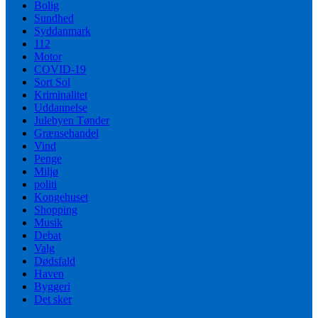
Bolig
Sundhed
Syddanmark
112
Motor
COVID-19
Sort Sol
Kriminalitet
Uddannelse
Julebyen Tønder
Grænsehandel
Vind
Penge
Miljø
politi
Kongehuset
Shopping
Musik
Debat
Valg
Dødsfald
Haven
Byggeri
Det sker