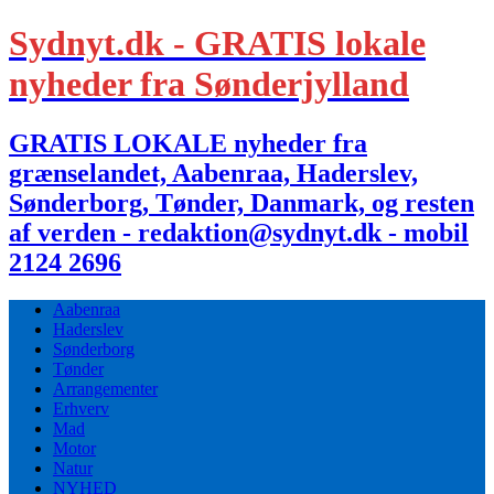
Sydnyt.dk - GRATIS lokale
nyheder fra Sønderjylland
GRATIS LOKALE nyheder fra
grænselandet, Aabenraa, Haderslev,
Sønderborg, Tønder, Danmark, og resten
af verden - redaktion@sydnyt.dk - mobil
2124 2696
Aabenraa
Haderslev
Sønderborg
Tønder
Arrangementer
Erhverv
Mad
Motor
Natur
NYHED