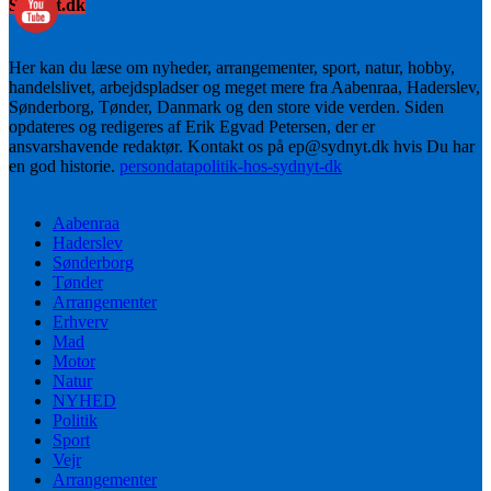
Sydnyt.dk
Her kan du læse om nyheder, arrangementer, sport, natur, hobby,
handelslivet, arbejdspladser og meget mere fra Aabenraa, Haderslev,
Sønderborg, Tønder, Danmark og den store vide verden. Siden
opdateres og redigeres af Erik Egvad Petersen, der er
ansvarshavende redaktør. Kontakt os på ep@sydnyt.dk hvis Du har
en god historie.
persondatapolitik-hos-sydnyt-dk
Aabenraa
Haderslev
Sønderborg
Tønder
Arrangementer
Erhverv
Mad
Motor
Natur
NYHED
Politik
Sport
Vejr
Arrangementer