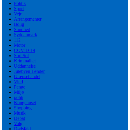
Politik
Sport
Vejr
Arrangementer
Bolig
Sundhed
Syddanmark
112
Motor
COVID-19
Sort Sol
Kriminalitet
Uddannelse
Julebyen Tønder
Grænsehandel
Vind
Penge
Miljø
politi
Kongehuset
Shopping
Musik
Debat
Valg
Dødsfald