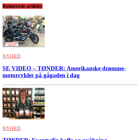
Relaterede artikler
NYHED
SE VIDEO – TØNDER: Amerikanske drømme-
motorcykler på gågaden i dag
NYHED