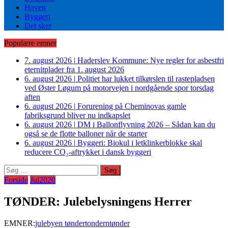
Haven
Byggeri
Det sker
Populære emner
7. august 2026
|
Haderslev Kommune: Nye regler for asbestfri
eternitplader fra 1. august 2026
6. august 2026
|
Politiet har lukket tilkørslen til rastepladsen
ved Øster Løgum på motorvejen i nordgående spor torsdag
aften
6. august 2026
|
Forurening på Cheminovas gamle
fabriksgrund bliver nu indkapslet
6. august 2026
|
DM i Ballonflyvning 2026 – Sådan kan du
også se de flotte balloner når de starter
6. august 2026
|
Byggeri: Biokul i letklinkerblokke skal
reducere CO₂-aftrykket i dansk byggeri
Søg
efter:
Forside
Jul2020
TØNDER: Julebelysningens Herrer
EMNER:
julebyen tønder
tondern
tønder