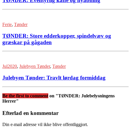
TØNDER: Eventyrlig kaffe og nyåbning
Ferie
,
Tønder
TØNDER: Store edderkopper, spindelvæv og
græskar på gågaden
Jul2020
,
Julebyen Tønder
,
Tønder
Julebyen Tønder: Travlt lørdag formiddag
Be the first to comment
on "TØNDER: Julebelysningens
Herrer"
Efterlad en kommentar
Din e-mail adresse vil ikke blive offentliggjort.