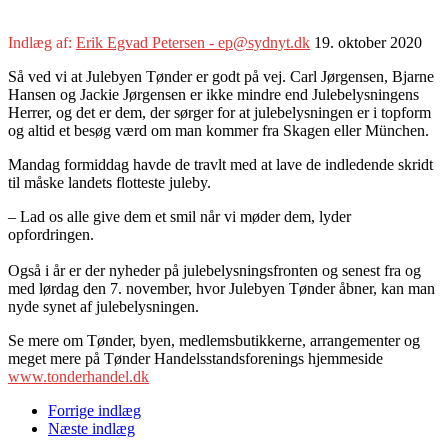
Indlæg af:
Erik Egvad Petersen - ep@sydnyt.dk
19. oktober 2020
Så ved vi at Julebyen Tønder er godt på vej. Carl Jørgensen, Bjarne
Hansen og Jackie Jørgensen er ikke mindre end Julebelysningens
Herrer, og det er dem, der sørger for at julebelysningen er i topform
og altid et besøg værd om man kommer fra Skagen eller München.
Mandag formiddag havde de travlt med at lave de indledende skridt
til måske landets flotteste juleby.
– Lad os alle give dem et smil når vi møder dem, lyder
opfordringen.
Også i år er der nyheder på julebelysningsfronten og senest fra og
med lørdag den 7. november, hvor Julebyen Tønder åbner, kan man
nyde synet af julebelysningen.
Se mere om Tønder, byen, medlemsbutikkerne, arrangementer og
meget mere på Tønder Handelsstandsforenings hjemmeside
www.tonderhandel.dk
Forrige indlæg
Næste indlæg