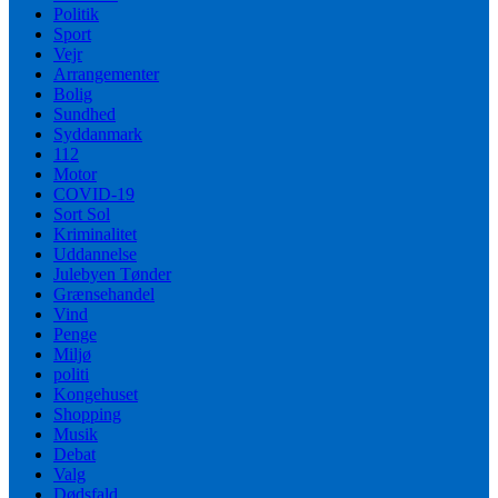
Politik
Sport
Vejr
Arrangementer
Bolig
Sundhed
Syddanmark
112
Motor
COVID-19
Sort Sol
Kriminalitet
Uddannelse
Julebyen Tønder
Grænsehandel
Vind
Penge
Miljø
politi
Kongehuset
Shopping
Musik
Debat
Valg
Dødsfald