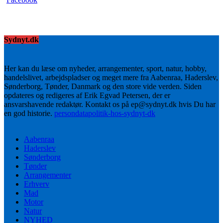
Sydnyt.dk
Her kan du læse om nyheder, arrangementer, sport, natur, hobby,
handelslivet, arbejdspladser og meget mere fra Aabenraa, Haderslev,
Sønderborg, Tønder, Danmark og den store vide verden. Siden
opdateres og redigeres af Erik Egvad Petersen, der er
ansvarshavende redaktør. Kontakt os på ep@sydnyt.dk hvis Du har
en god historie.
persondatapolitik-hos-sydnyt-dk
Aabenraa
Haderslev
Sønderborg
Tønder
Arrangementer
Erhverv
Mad
Motor
Natur
NYHED