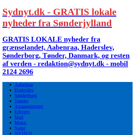
Sydnyt.dk - GRATIS lokale
nyheder fra Sønderjylland
GRATIS LOKALE nyheder fra
grænselandet, Aabenraa, Haderslev,
Sønderborg, Tønder, Danmark, og resten
af verden - redaktion@sydnyt.dk - mobil
2124 2696
Aabenraa
Haderslev
Sønderborg
Tønder
Arrangementer
Erhverv
Mad
Motor
Natur
NYHED