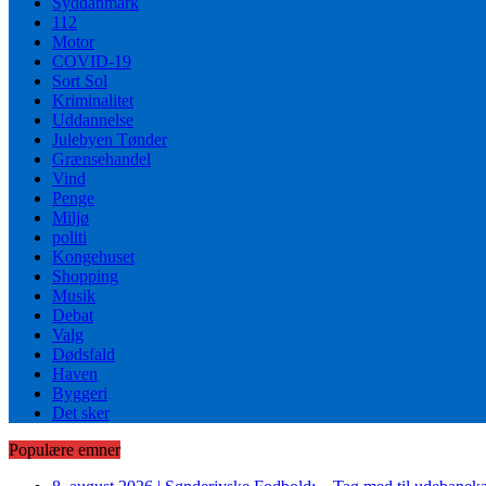
Syddanmark
112
Motor
COVID-19
Sort Sol
Kriminalitet
Uddannelse
Julebyen Tønder
Grænsehandel
Vind
Penge
Miljø
politi
Kongehuset
Shopping
Musik
Debat
Valg
Dødsfald
Haven
Byggeri
Det sker
Populære emner