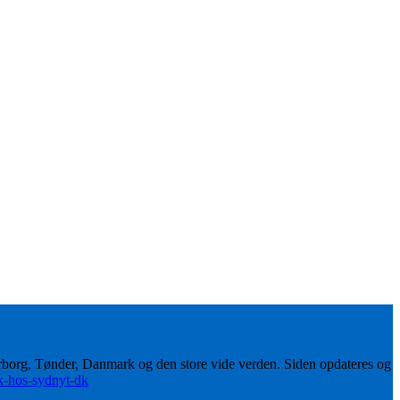
erborg, Tønder, Danmark og den store vide verden. Siden opdateres og
ik-hos-sydnyt-dk