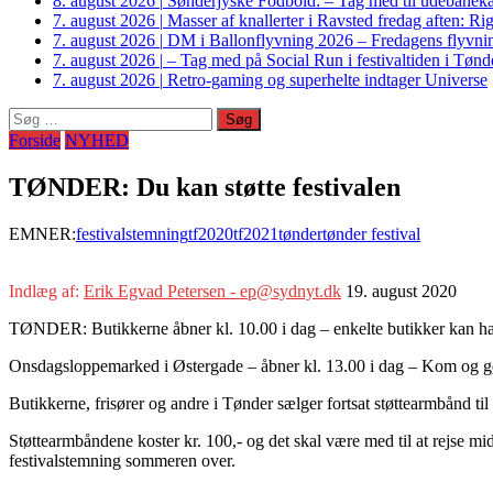
8. august 2026
|
Sønderjyske Fodbold: – Tag med til udebanek
7. august 2026
|
Masser af knallerter i Ravsted fredag aften: 
7. august 2026
|
DM i Ballonflyvning 2026 – Fredagens flyvnin
7. august 2026
|
– Tag med på Social Run i festivaltiden i Tø
7. august 2026
|
Retro-gaming og superhelte indtager Universe
Søg
efter:
Forside
NYHED
TØNDER: Du kan støtte festivalen
EMNER:
festivalstemning
tf2020
tf2021
tønder
tønder festival
Indlæg af:
Erik Egvad Petersen - ep@sydnyt.dk
19. august 2020
TØNDER: Butikkerne åbner kl. 10.00 i dag – enkelte butikker kan ha
Onsdagsloppemarked i Østergade – åbner kl. 13.00 i dag – Kom og gø
Butikkerne, frisører og andre i Tønder sælger fortsat støttearmbånd ti
Støttearmbåndene koster kr. 100,- og det skal være med til at rejse mi
festivalstemning sommeren over.