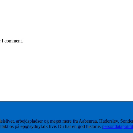
e I comment.
delslivet, arbejdspladser og meget mere fra Aabenraa, Haderslev, Sønd
ontakt os på ep@sydnyt.dk hvis Du har en god historie.
persondatapolit