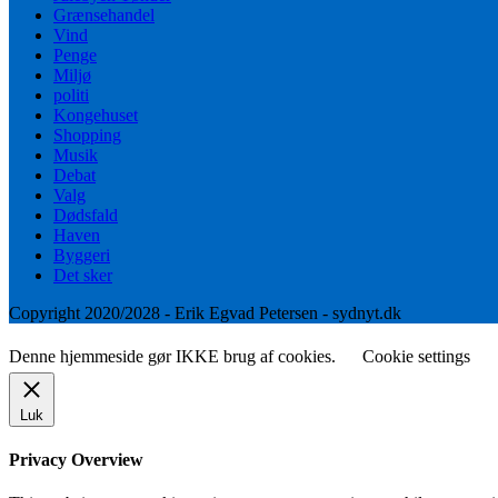
Grænsehandel
Vind
Penge
Miljø
politi
Kongehuset
Shopping
Musik
Debat
Valg
Dødsfald
Haven
Byggeri
Det sker
Copyright 2020/2028 - Erik Egvad Petersen - sydnyt.dk
Denne hjemmeside gør IKKE brug af cookies.
Cookie settings
Luk
Privacy Overview