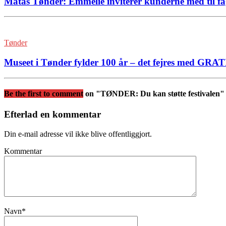
Matas Tønder: Emmelie inviterer kunderne med til f
Tønder
Museet i Tønder fylder 100 år – det fejres med GRA
Be the first to comment
on "TØNDER: Du kan støtte festivalen"
Efterlad en kommentar
Din e-mail adresse vil ikke blive offentliggjort.
Kommentar
Navn
*