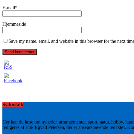
E-mail
*
Hjemmeside
Save my name, email, and website in this browser for the next tim
Sydnyt.dk
Her kan du læse om nyheder, arrangementer, sport, natur, hobby, han
redigeres af Erik Egvad Petersen, der er ansvarshavende redaktør. K