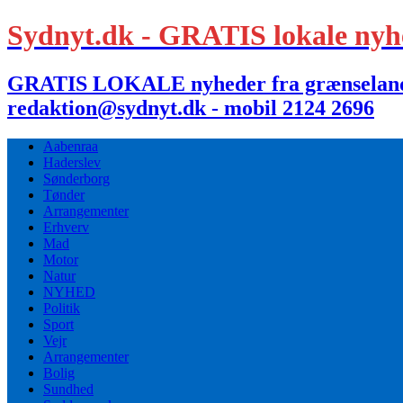
Sydnyt.dk - GRATIS lokale nyh
GRATIS LOKALE nyheder fra grænselandet,
redaktion@sydnyt.dk - mobil 2124 2696
Aabenraa
Haderslev
Sønderborg
Tønder
Arrangementer
Erhverv
Mad
Motor
Natur
NYHED
Politik
Sport
Vejr
Arrangementer
Bolig
Sundhed