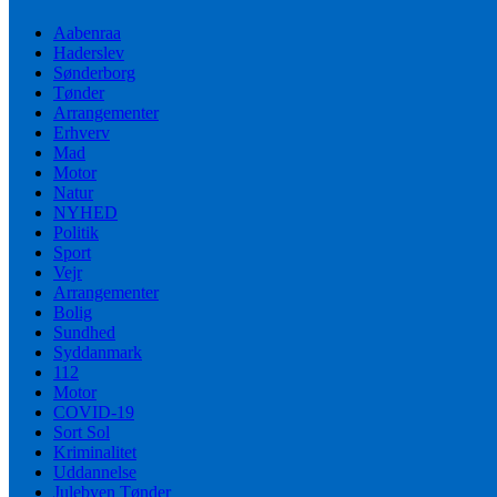
Aabenraa
Haderslev
Sønderborg
Tønder
Arrangementer
Erhverv
Mad
Motor
Natur
NYHED
Politik
Sport
Vejr
Arrangementer
Bolig
Sundhed
Syddanmark
112
Motor
COVID-19
Sort Sol
Kriminalitet
Uddannelse
Julebyen Tønder