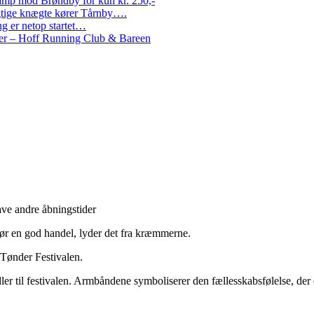
amp mod Brøndby for kun kr. 250,-
Rigtige knægte kører Tårnby….
g er netop startet…
nder – Hoff Running Club & Bareen
ve andre åbningstider
r en god handel, lyder det fra kræmmerne.
l Tønder Festivalen.
dler til festivalen. Armbåndene symboliserer den fællesskabsfølelse, der