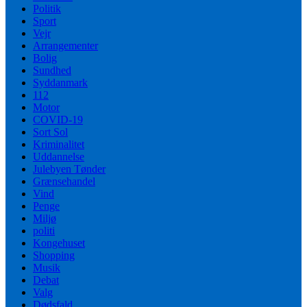
Politik
Sport
Vejr
Arrangementer
Bolig
Sundhed
Syddanmark
112
Motor
COVID-19
Sort Sol
Kriminalitet
Uddannelse
Julebyen Tønder
Grænsehandel
Vind
Penge
Miljø
politi
Kongehuset
Shopping
Musik
Debat
Valg
Dødsfald