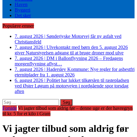
Haven
Byggeri
Det sker
Populære emner
7. august 2026
|
Sønderjyske Motorvej får ny asfalt ved
Christiansfeld
7. august 2026
|
Ulvekontakt med børn den 5. august 2026
giver Naturstyrelsen adgang til at bruge droner mod ulve
7. august 2026
|
DM i Ballonflyvning 2026 – Fredagens
morgenflyvning aflyst…
7. august 2026
|
Haderslev Kommune: Nye regler for asbestfri
eternitplader fra 1. august 2026
6. august 2026
|
Politiet har lukket tilkørslen til rastepladsen
ved Øster Løgum på motorvejen i nordgående spor torsdag
aften
Søg
efter:
Forside
Vi jagter tilbud som aldrig før – denne uge er der havregryn
til kr. 5 for et kilo i Gram
Vi jagter tilbud som aldrig før