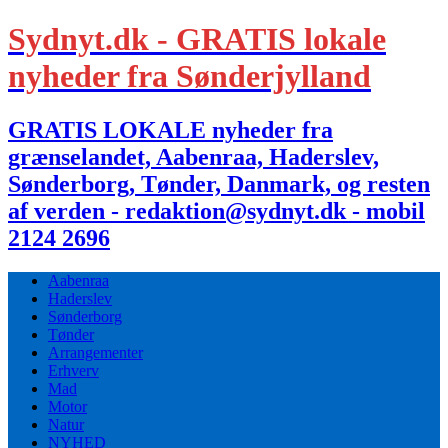
Sydnyt.dk - GRATIS lokale
nyheder fra Sønderjylland
GRATIS LOKALE nyheder fra
grænselandet, Aabenraa, Haderslev,
Sønderborg, Tønder, Danmark, og resten
af verden - redaktion@sydnyt.dk - mobil
2124 2696
Aabenraa
Haderslev
Sønderborg
Tønder
Arrangementer
Erhverv
Mad
Motor
Natur
NYHED