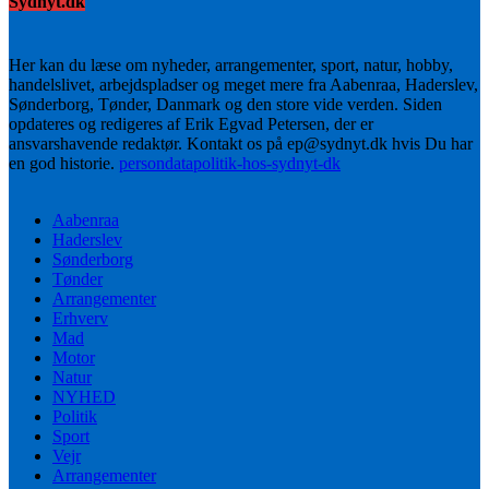
Sydnyt.dk
Her kan du læse om nyheder, arrangementer, sport, natur, hobby,
handelslivet, arbejdspladser og meget mere fra Aabenraa, Haderslev,
Sønderborg, Tønder, Danmark og den store vide verden. Siden
opdateres og redigeres af Erik Egvad Petersen, der er
ansvarshavende redaktør. Kontakt os på ep@sydnyt.dk hvis Du har
en god historie.
persondatapolitik-hos-sydnyt-dk
Aabenraa
Haderslev
Sønderborg
Tønder
Arrangementer
Erhverv
Mad
Motor
Natur
NYHED
Politik
Sport
Vejr
Arrangementer