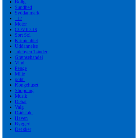
Bolig
Sundhed
Syddanmark
112
Motor
COVID-19
Sort Sol
Kriminalitet
Uddannelse
Julebyen Tønder
Grænsehandel
Vind
Penge
Miljø
politi
Kongehuset
Shopping
Musik
Debat
Valg
Dødsfald
Haven
Byggeri
Det sker