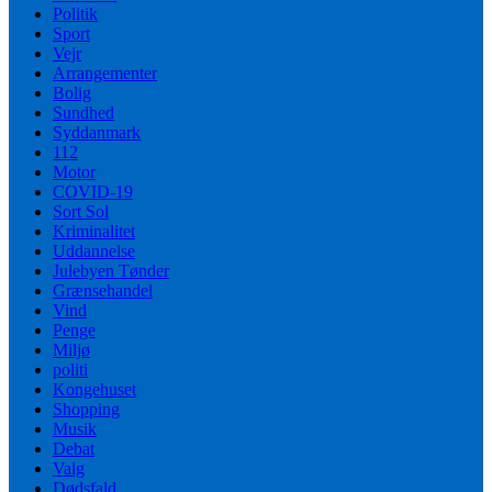
Politik
Sport
Vejr
Arrangementer
Bolig
Sundhed
Syddanmark
112
Motor
COVID-19
Sort Sol
Kriminalitet
Uddannelse
Julebyen Tønder
Grænsehandel
Vind
Penge
Miljø
politi
Kongehuset
Shopping
Musik
Debat
Valg
Dødsfald