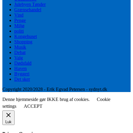
Julebyen Tønder
Grænsehandel
Vind
Penge
Miljø
politi
Kongehuset
Shopping
Musik
Debat
Valg
Dødsfald
Haven
Byggeri
Det sker
Copyright 2020/2028 - Erik Egvad Petersen - sydnyt.dk
Denne hjemmeside gør IKKE brug af cookies.
Cookie
settings
ACCEPT
Luk