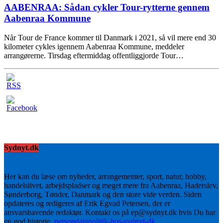
AABENRAA: Sådan cykler Tour-rytterne gennem
Aabenraa Kommune
Når Tour de France kommer til Danmark i 2021, så vil mere end 30
kilometer cykles igennem Aabenraa Kommune, meddeler
arrangørerne. Tirsdag eftermiddag offentliggjorde Tour…
Sydnyt.dk
Her kan du læse om nyheder, arrangementer, sport, natur, hobby,
handelslivet, arbejdspladser og meget mere fra Aabenraa, Haderslev,
Sønderborg, Tønder, Danmark og den store vide verden. Siden
opdateres og redigeres af Erik Egvad Petersen, der er
ansvarshavende redaktør. Kontakt os på ep@sydnyt.dk hvis Du har
en god historie.
persondatapolitik-hos-sydnyt-dk