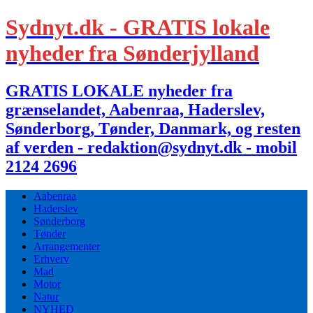
Sydnyt.dk - GRATIS lokale
nyheder fra Sønderjylland
GRATIS LOKALE nyheder fra
grænselandet, Aabenraa, Haderslev,
Sønderborg, Tønder, Danmark, og resten
af verden - redaktion@sydnyt.dk - mobil
2124 2696
Aabenraa
Haderslev
Sønderborg
Tønder
Arrangementer
Erhverv
Mad
Motor
Natur
NYHED