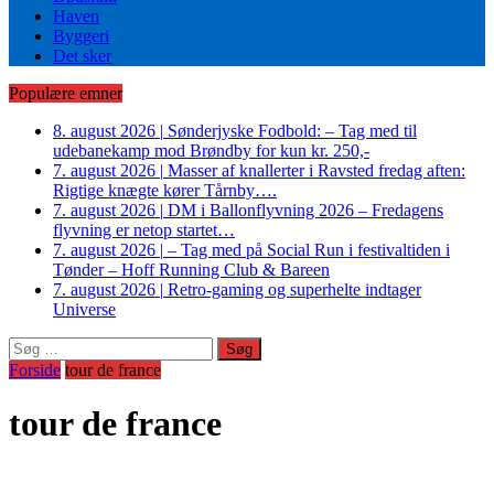
Haven
Byggeri
Det sker
Populære emner
8. august 2026
|
Sønderjyske Fodbold: – Tag med til
udebanekamp mod Brøndby for kun kr. 250,-
7. august 2026
|
Masser af knallerter i Ravsted fredag aften:
Rigtige knægte kører Tårnby….
7. august 2026
|
DM i Ballonflyvning 2026 – Fredagens
flyvning er netop startet…
7. august 2026
|
– Tag med på Social Run i festivaltiden i
Tønder – Hoff Running Club & Bareen
7. august 2026
|
Retro-gaming og superhelte indtager
Universe
Søg
efter:
Forside
tour de france
tour de france