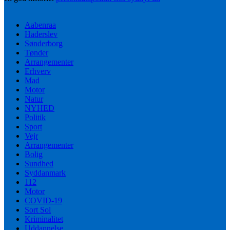
Aabenraa
Haderslev
Sønderborg
Tønder
Arrangementer
Erhverv
Mad
Motor
Natur
NYHED
Politik
Sport
Vejr
Arrangementer
Bolig
Sundhed
Syddanmark
112
Motor
COVID-19
Sort Sol
Kriminalitet
Uddannelse