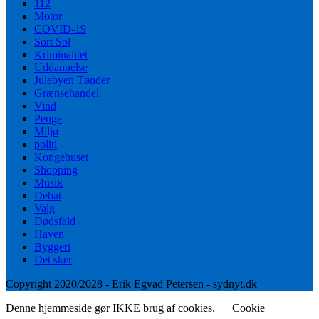
112
Motor
COVID-19
Sort Sol
Kriminalitet
Uddannelse
Julebyen Tønder
Grænsehandel
Vind
Penge
Miljø
politi
Kongehuset
Shopping
Musik
Debat
Valg
Dødsfald
Haven
Byggeri
Det sker
Copyright 2020/2028 - Erik Egvad Petersen - sydnyt.dk
Denne hjemmeside gør IKKE brug af cookies.
Cookie