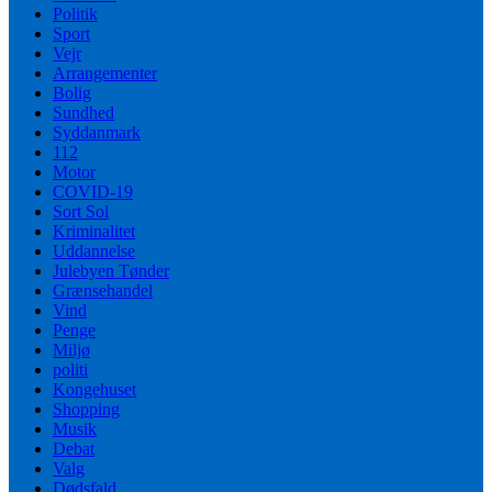
Politik
Sport
Vejr
Arrangementer
Bolig
Sundhed
Syddanmark
112
Motor
COVID-19
Sort Sol
Kriminalitet
Uddannelse
Julebyen Tønder
Grænsehandel
Vind
Penge
Miljø
politi
Kongehuset
Shopping
Musik
Debat
Valg
Dødsfald