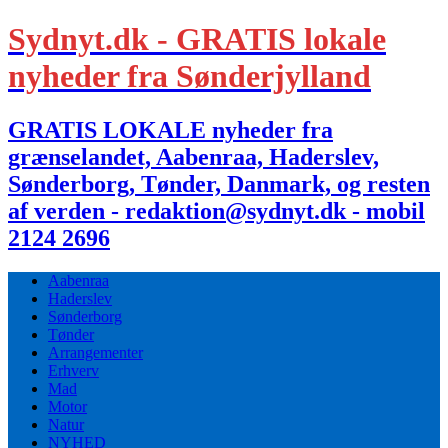
Sydnyt.dk - GRATIS lokale
nyheder fra Sønderjylland
GRATIS LOKALE nyheder fra
grænselandet, Aabenraa, Haderslev,
Sønderborg, Tønder, Danmark, og resten
af verden - redaktion@sydnyt.dk - mobil
2124 2696
Aabenraa
Haderslev
Sønderborg
Tønder
Arrangementer
Erhverv
Mad
Motor
Natur
NYHED