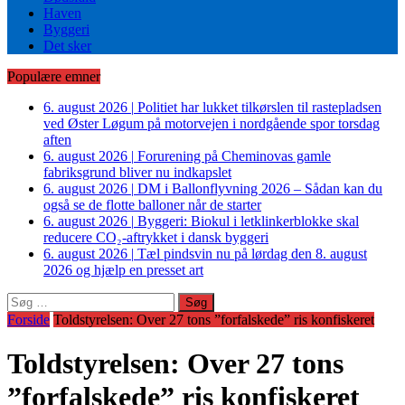
Haven
Byggeri
Det sker
Populære emner
6. august 2026
|
Politiet har lukket tilkørslen til rastepladsen
ved Øster Løgum på motorvejen i nordgående spor torsdag
aften
6. august 2026
|
Forurening på Cheminovas gamle
fabriksgrund bliver nu indkapslet
6. august 2026
|
DM i Ballonflyvning 2026 – Sådan kan du
også se de flotte balloner når de starter
6. august 2026
|
Byggeri: Biokul i letklinkerblokke skal
reducere CO₂-aftrykket i dansk byggeri
6. august 2026
|
Tæl pindsvin nu på lørdag den 8. august
2026 og hjælp en presset art
Søg
efter:
Forside
Toldstyrelsen: Over 27 tons ”forfalskede” ris konfiskeret
Toldstyrelsen: Over 27 tons
”forfalskede” ris konfiskeret