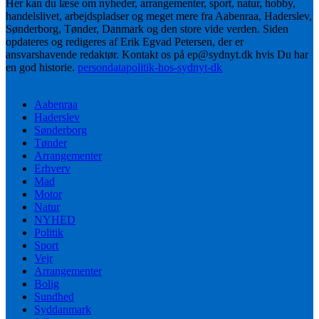
Her kan du læse om nyheder, arrangementer, sport, natur, hobby,
handelslivet, arbejdspladser og meget mere fra Aabenraa, Haderslev,
Sønderborg, Tønder, Danmark og den store vide verden. Siden
opdateres og redigeres af Erik Egvad Petersen, der er
ansvarshavende redaktør. Kontakt os på ep@sydnyt.dk hvis Du har
en god historie.
persondatapolitik-hos-sydnyt-dk
Aabenraa
Haderslev
Sønderborg
Tønder
Arrangementer
Erhverv
Mad
Motor
Natur
NYHED
Politik
Sport
Vejr
Arrangementer
Bolig
Sundhed
Syddanmark