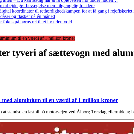
 aften – Du kan stadig når at få oplevelsen ind under huden…
arbejde gør bevægelse mere tilgængelig for flere
gital koordinator til retfærdighedskampen for at få gang i rejefiskerie
 dåser og flasker på én måned
 fokus på børns ret til et liv uden vold
minium til en værdi af 1 million kroner
r tyveri af sættevogn med alumin
 med aluminium til en værdi af 1 million kroner
om at standse en lastbil på motorvejen ved Ålborg Torsdag eftermidd