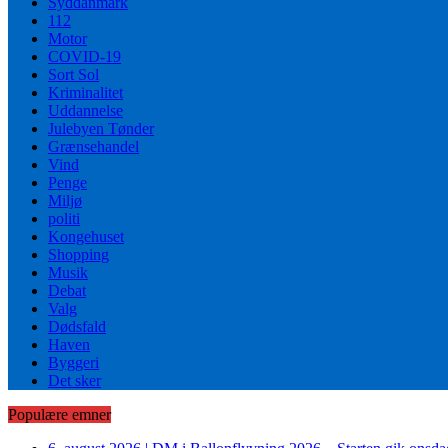
Syddanmark
112
Motor
COVID-19
Sort Sol
Kriminalitet
Uddannelse
Julebyen Tønder
Grænsehandel
Vind
Penge
Miljø
politi
Kongehuset
Shopping
Musik
Debat
Valg
Dødsfald
Haven
Byggeri
Det sker
Populære emner