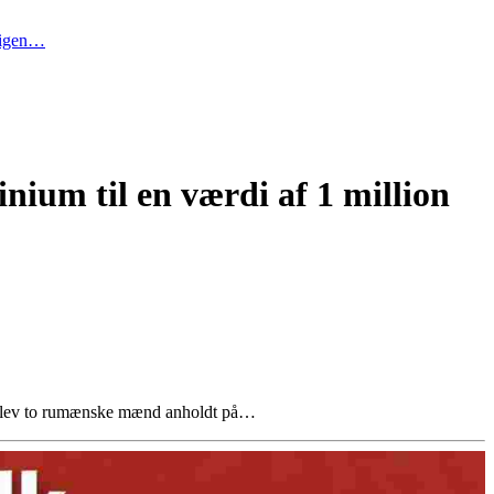
t igen…
ium til en værdi af 1 million
ag blev to rumænske mænd anholdt på…