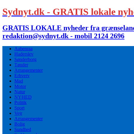
Sydnyt.dk - GRATIS lokale nyh
GRATIS LOKALE nyheder fra grænselandet,
redaktion@sydnyt.dk - mobil 2124 2696
Aabenraa
Haderslev
Sønderborg
Tønder
Arrangementer
Erhverv
Mad
Motor
Natur
NYHED
Politik
Sport
Vejr
Arrangementer
Bolig
Sundhed