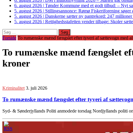
6. august 2026
|
DM i Ballonflyvning 2026 – Starten gik onsdag
6. august 2026
|
Tønder Kommune med et godt tilbud: – Nyt sam
5. august 2026
|
Stillingsannonce: Rømø Fiskeriforening søger di
5. august 2026
|
Danskerne sætter ny pantrekord: 247 millioner
5. august 2026
|
Rettighedsstafetten vender tilbage: Skoler sætter
Søg
efter:
Forside
To rumænske mænd fængslet efter tyveri af sættevogn med alu
To rumænske mænd fængslet efte
kroner
Kriminalitet
3. juli 2026
To rumænske mænd fængslet efter tyveri af sættevogn
Syd- & Sønderjyllands Politi anmodede torsdag Nordjyllands politi 