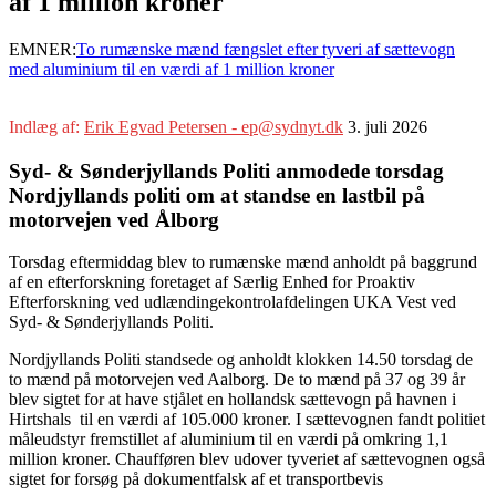
af 1 million kroner
EMNER:
To rumænske mænd fængslet efter tyveri af sættevogn
med aluminium til en værdi af 1 million kroner
Indlæg af:
Erik Egvad Petersen - ep@sydnyt.dk
3. juli 2026
Syd- & Sønderjyllands Politi anmodede torsdag
Nordjyllands politi om at standse en lastbil på
motorvejen ved Ålborg
Torsdag eftermiddag blev to rumænske mænd anholdt på baggrund
af en efterforskning foretaget af Særlig Enhed for Proaktiv
Efterforskning ved udlændingekontrolafdelingen UKA Vest ved
Syd- & Sønderjyllands Politi.
Nordjyllands Politi standsede og anholdt klokken 14.50 torsdag de
to mænd på motorvejen ved Aalborg. De to mænd på 37 og 39 år
blev sigtet for at have stjålet en hollandsk sættevogn på havnen i
Hirtshals til en værdi af 105.000 kroner. I sættevognen fandt politiet
måleudstyr fremstillet af aluminium til en værdi på omkring 1,1
million kroner. Chaufføren blev udover tyveriet af sættevognen også
sigtet for forsøg på dokumentfalsk af et transportbevis