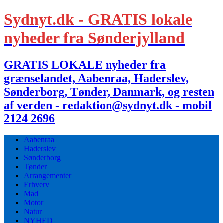
Sydnyt.dk - GRATIS lokale
nyheder fra Sønderjylland
GRATIS LOKALE nyheder fra
grænselandet, Aabenraa, Haderslev,
Sønderborg, Tønder, Danmark, og resten
af verden - redaktion@sydnyt.dk - mobil
2124 2696
Aabenraa
Haderslev
Sønderborg
Tønder
Arrangementer
Erhverv
Mad
Motor
Natur
NYHED