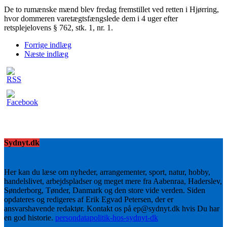
De to rumænske mænd blev fredag fremstillet ved retten i Hjørring,
hvor dommeren varetægtsfængslede dem i 4 uger efter
retsplejelovens § 762, stk. 1, nr. 1.
Forrige indlæg
Næste indlæg
Sydnyt.dk
Her kan du læse om nyheder, arrangementer, sport, natur, hobby,
handelslivet, arbejdspladser og meget mere fra Aabenraa, Haderslev,
Sønderborg, Tønder, Danmark og den store vide verden. Siden
opdateres og redigeres af Erik Egvad Petersen, der er
ansvarshavende redaktør. Kontakt os på ep@sydnyt.dk hvis Du har
en god historie.
persondatapolitik-hos-sydnyt-dk