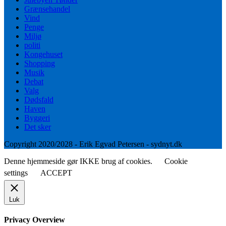
Grænsehandel
Vind
Penge
Miljø
politi
Kongehuset
Shopping
Musik
Debat
Valg
Dødsfald
Haven
Byggeri
Det sker
Copyright 2020/2028 - Erik Egvad Petersen - sydnyt.dk
Denne hjemmeside gør IKKE brug af cookies.
Cookie
settings
ACCEPT
Luk
Privacy Overview