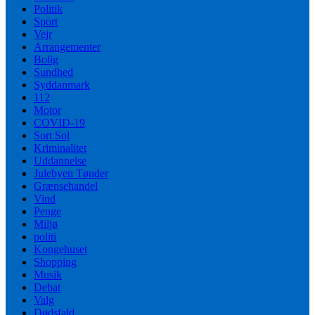
Politik
Sport
Vejr
Arrangementer
Bolig
Sundhed
Syddanmark
112
Motor
COVID-19
Sort Sol
Kriminalitet
Uddannelse
Julebyen Tønder
Grænsehandel
Vind
Penge
Miljø
politi
Kongehuset
Shopping
Musik
Debat
Valg
Dødsfald