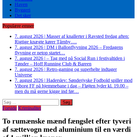
Haven
Byggeri
Det sker
Populære emner
7. august 2026
|
Masser af knallerter i Ravsted fredag aften:
Rigtige knægte kører Tårnby….
7. august 2026
|
DM i Ballonflyvning 2026 – Fredagens
flyvning er netop startet…
7. august 2026
|
– Tag med på Social Run i festivaltiden i
Tønder – Hoff Running Club & Bareen
7. august 2026
|
Retro-gaming og superhelte indtager
Universe
7. august 2026
|
Haderslev: Sønderjyske Fodbold spiller mod
Viborg FF på hjemmebane i dag – Fløjten lyder kl. 19.00 –
men du må gerne kigge ind før…
Søg
efter:
Forside
Kriminalitet
To rumænske mænd fængslet efter tyveri
af sættevogn med aluminium til en værdi