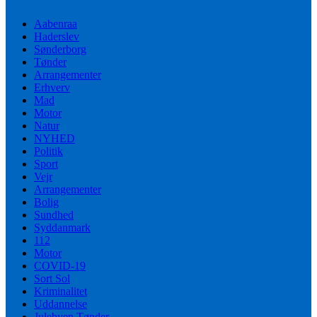
Aabenraa
Haderslev
Sønderborg
Tønder
Arrangementer
Erhverv
Mad
Motor
Natur
NYHED
Politik
Sport
Vejr
Arrangementer
Bolig
Sundhed
Syddanmark
112
Motor
COVID-19
Sort Sol
Kriminalitet
Uddannelse
Julebyen Tønder