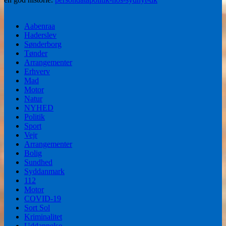
Aabenraa
Haderslev
Sønderborg
Tønder
Arrangementer
Erhverv
Mad
Motor
Natur
NYHED
Politik
Sport
Vejr
Arrangementer
Bolig
Sundhed
Syddanmark
112
Motor
COVID-19
Sort Sol
Kriminalitet
Uddannelse