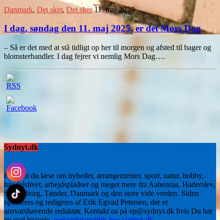
Danmark
,
Det sker
,
Det sker
11. maj 2025
I dag, søndag den 11. maj 2025, er det Mors Dag
– Så er det med at stå tidligt op her til morgen og afsted til bager og
blomsterhandler. I dag fejrer vi nemlig Mors Dag….
Sydnyt.dk
Her kan du læse om nyheder, arrangementer, sport, natur, hobby,
handelslivet, arbejdspladser og meget mere fra Aabenraa, Haderslev,
Sønderborg, Tønder, Danmark og den store vide verden. Siden
opdateres og redigeres af Erik Egvad Petersen, der er
ansvarshavende redaktør. Kontakt os på ep@sydnyt.dk hvis Du har
en god historie.
persondatapolitik-hos-sydnyt-dk