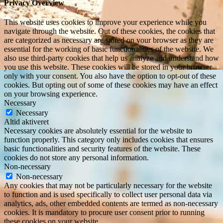
Privacy Overview
This website uses cookies to improve your experience while you
navigate through the website. Out of these cookies, the cookies that
are categorized as necessary are stored on your browser as they are
essential for the working of basic functionalities of the website. We
also use third-party cookies that help us analyze and understand how
you use this website. These cookies will be stored in your browser
only with your consent. You also have the option to opt-out of these
cookies. But opting out of some of these cookies may have an effect
on your browsing experience.
Necessary
Necessary
Altid aktiveret
Necessary cookies are absolutely essential for the website to
function properly. This category only includes cookies that ensures
basic functionalities and security features of the website. These
cookies do not store any personal information.
Non-necessary
Non-necessary
Any cookies that may not be particularly necessary for the website
to function and is used specifically to collect user personal data via
analytics, ads, other embedded contents are termed as non-necessary
cookies. It is mandatory to procure user consent prior to running
these cookies on your website.