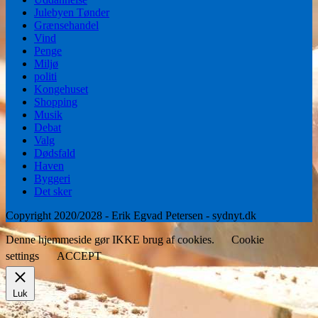
Julebyen Tønder
Grænsehandel
Vind
Penge
Miljø
politi
Kongehuset
Shopping
Musik
Debat
Valg
Dødsfald
Haven
Byggeri
Det sker
Copyright 2020/2028 - Erik Egvad Petersen - sydnyt.dk
Denne hjemmeside gør IKKE brug af cookies.
Cookie
settings
ACCEPT
Luk