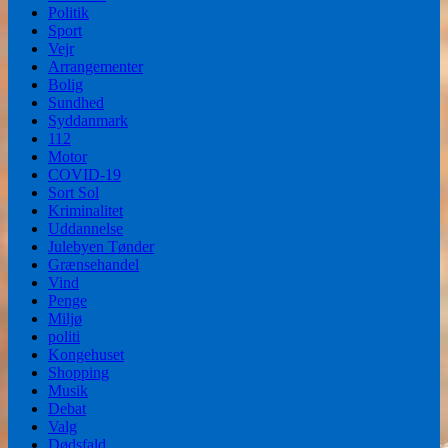
Politik
Sport
Vejr
Arrangementer
Bolig
Sundhed
Syddanmark
112
Motor
COVID-19
Sort Sol
Kriminalitet
Uddannelse
Julebyen Tønder
Grænsehandel
Vind
Penge
Miljø
politi
Kongehuset
Shopping
Musik
Debat
Valg
Dødsfald