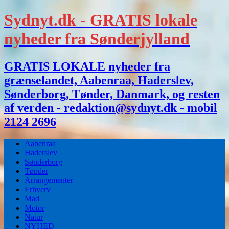
Sydnyt.dk - GRATIS lokale
nyheder fra Sønderjylland
GRATIS LOKALE nyheder fra
grænselandet, Aabenraa, Haderslev,
Sønderborg, Tønder, Danmark, og resten
af verden - redaktion@sydnyt.dk - mobil
2124 2696
Aabenraa
Haderslev
Sønderborg
Tønder
Arrangementer
Erhverv
Mad
Motor
Natur
NYHED