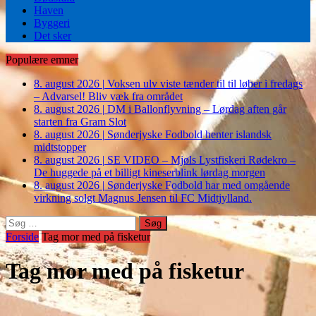
Haven
Byggeri
Det sker
Populære emner
8. august 2026
|
Voksen ulv viste tænder til til løber i fredags
– Advarsel! Bliv væk fra området
8. august 2026
|
DM i Ballonflyvning – Lørdag aften går
starten fra Gram Slot
8. august 2026
|
Sønderjyske Fodbold henter islandsk
midtstopper
8. august 2026
|
SE VIDEO – Mjøls Lystfiskeri Rødekro –
De huggede på et billigt kineserblink lørdag morgen
8. august 2026
|
Sønderjyske Fodbold har med omgående
virkning solgt Magnus Jensen til FC Midtjylland.
Søg
efter:
Forside
Tag mor med på fisketur
Tag mor med på fisketur