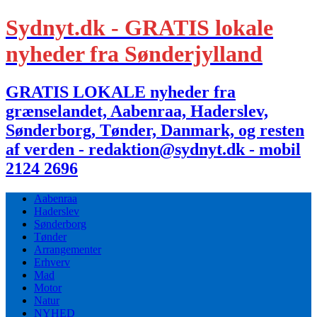
Sydnyt.dk - GRATIS lokale
nyheder fra Sønderjylland
GRATIS LOKALE nyheder fra
grænselandet, Aabenraa, Haderslev,
Sønderborg, Tønder, Danmark, og resten
af verden - redaktion@sydnyt.dk - mobil
2124 2696
Aabenraa
Haderslev
Sønderborg
Tønder
Arrangementer
Erhverv
Mad
Motor
Natur
NYHED