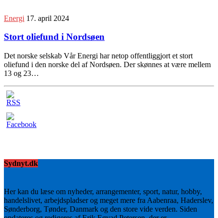
Energi
17. april 2024
Stort oliefund i Nordsøen
Det norske selskab Vår Energi har netop offentliggjort et stort
oliefund i den norske del af Nordsøen. Der skønnes at være mellem
13 og 23…
Sydnyt.dk
Her kan du læse om nyheder, arrangementer, sport, natur, hobby,
handelslivet, arbejdspladser og meget mere fra Aabenraa, Haderslev,
Sønderborg, Tønder, Danmark og den store vide verden. Siden
opdateres og redigeres af Erik Egvad Petersen, der er