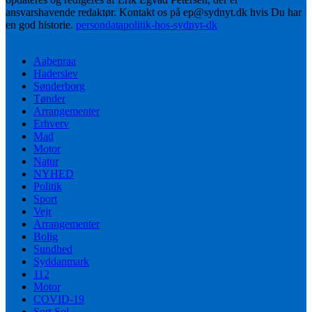
ansvarshavende redaktør. Kontakt os på ep@sydnyt.dk hvis Du har
en god historie.
persondatapolitik-hos-sydnyt-dk
Aabenraa
Haderslev
Sønderborg
Tønder
Arrangementer
Erhverv
Mad
Motor
Natur
NYHED
Politik
Sport
Vejr
Arrangementer
Bolig
Sundhed
Syddanmark
112
Motor
COVID-19
Sort Sol