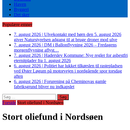
Haven
Byggeri
Det sker
Populære emner
7. august 2026
|
Ulvekontakt med børn den 5. august 2026
giver Naturstyrelsen adgang til at bruge droner mod ulve
7. august 2026
|
DM i Ballonflyvning 2026 – Fredagens
morgenflyvning aflyst…
7. august 2026
|
Haderslev Kommune: Nye regler for asbestfri
eternitplader fra 1. august 2026
6. august 2026
|
Politiet har lukket tilkørslen til rastepladsen
ved Øster Løgum på motorvejen i nordgående spor torsdag
aften
6. august 2026
|
Forurening på Cheminovas gamle
fabriksgrund bliver nu indkapslet
Søg
efter:
Forside
Stort oliefund i Nordsøen
Stort oliefund i Nordsøen