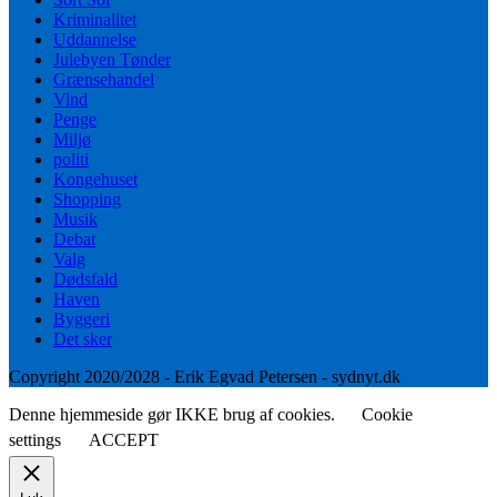
Kriminalitet
Uddannelse
Julebyen Tønder
Grænsehandel
Vind
Penge
Miljø
politi
Kongehuset
Shopping
Musik
Debat
Valg
Dødsfald
Haven
Byggeri
Det sker
Copyright 2020/2028 - Erik Egvad Petersen - sydnyt.dk
Denne hjemmeside gør IKKE brug af cookies.
Cookie
settings
ACCEPT