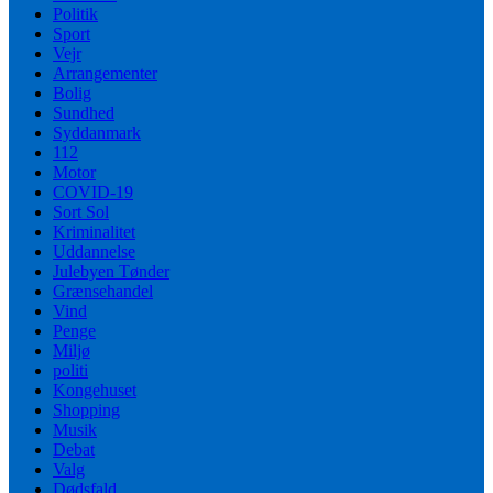
Politik
Sport
Vejr
Arrangementer
Bolig
Sundhed
Syddanmark
112
Motor
COVID-19
Sort Sol
Kriminalitet
Uddannelse
Julebyen Tønder
Grænsehandel
Vind
Penge
Miljø
politi
Kongehuset
Shopping
Musik
Debat
Valg
Dødsfald