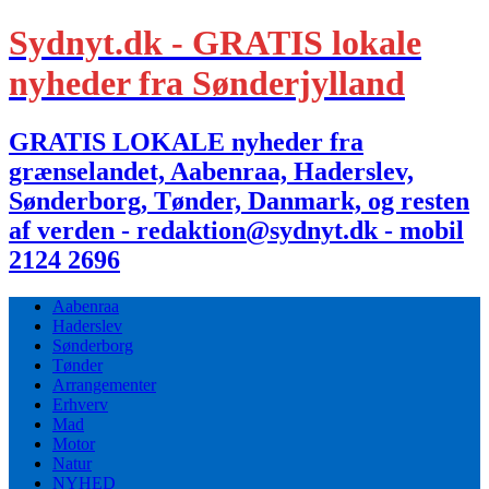
Sydnyt.dk - GRATIS lokale
nyheder fra Sønderjylland
GRATIS LOKALE nyheder fra
grænselandet, Aabenraa, Haderslev,
Sønderborg, Tønder, Danmark, og resten
af verden - redaktion@sydnyt.dk - mobil
2124 2696
Aabenraa
Haderslev
Sønderborg
Tønder
Arrangementer
Erhverv
Mad
Motor
Natur
NYHED