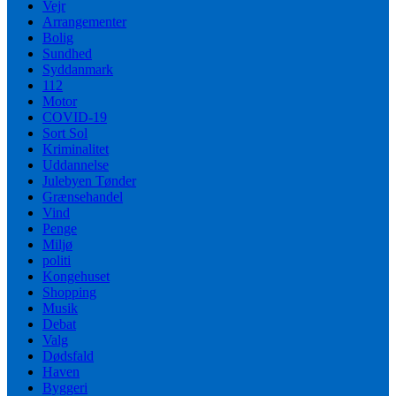
Vejr
Arrangementer
Bolig
Sundhed
Syddanmark
112
Motor
COVID-19
Sort Sol
Kriminalitet
Uddannelse
Julebyen Tønder
Grænsehandel
Vind
Penge
Miljø
politi
Kongehuset
Shopping
Musik
Debat
Valg
Dødsfald
Haven
Byggeri