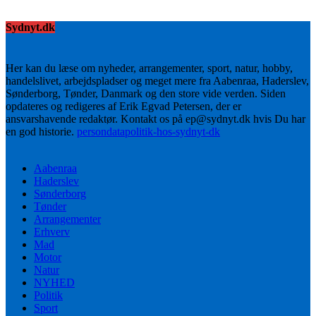
Sydnyt.dk
Her kan du læse om nyheder, arrangementer, sport, natur, hobby,
handelslivet, arbejdspladser og meget mere fra Aabenraa, Haderslev,
Sønderborg, Tønder, Danmark og den store vide verden. Siden
opdateres og redigeres af Erik Egvad Petersen, der er
ansvarshavende redaktør. Kontakt os på ep@sydnyt.dk hvis Du har
en god historie.
persondatapolitik-hos-sydnyt-dk
Aabenraa
Haderslev
Sønderborg
Tønder
Arrangementer
Erhverv
Mad
Motor
Natur
NYHED
Politik
Sport