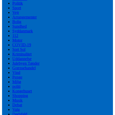
Politik
Sport
Vejr
Arrangementer
Bolig
Sundhed
Syddanmark
112
Motor
COVID-19
Sort Sol
Kriminalitet
Uddannelse
Julebyen Tønder
Grænsehandel
Vind
Penge
Miljø
politi
Kongehuset
Shopping
Musik
Debat
Valg
Dødsfald