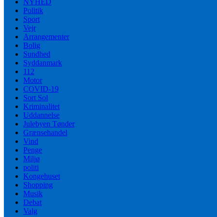
NYHED
Politik
Sport
Vejr
Arrangementer
Bolig
Sundhed
Syddanmark
112
Motor
COVID-19
Sort Sol
Kriminalitet
Uddannelse
Julebyen Tønder
Grænsehandel
Vind
Penge
Miljø
politi
Kongehuset
Shopping
Musik
Debat
Valg