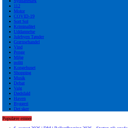
Syddanmark
112
Motor
COVID-19
Sort Sol
Kriminalitet
Uddannelse
Julebyen Tønder
Grænsehandel
Vind
Penge
Miljø
politi
Kongehuset
Shopping
Musik
Debat
Valg
Dødsfald
Haven
Byggeri
Det sker
Populære emner