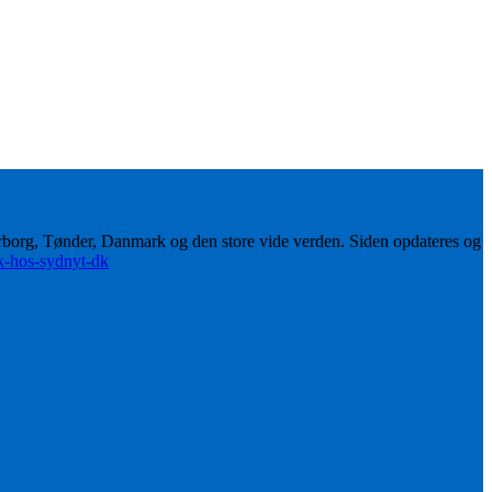
erborg, Tønder, Danmark og den store vide verden. Siden opdateres og
ik-hos-sydnyt-dk