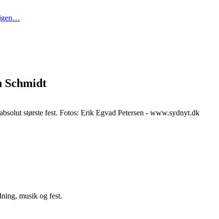
t igen…
n Schmidt
bsolut største fest. Fotos: Erik Egvad Petersen - www.sydnyt.dk
ning, musik og fest.