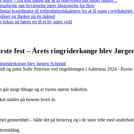
 aften – Du kan stadig når at få oplevelsen ind under huden…
arbejde gør bevægelse mere tilgængelig for flere
gital koordinator til retfærdighedskampen for at få gang i rejefiskerie
 dåser og flasker på én måned
 fokus på børns ret til et liv uden vold
rste fest – Årets ringriderkonge blev Jørge
 ringriderkonge blev Jørgen Schmidt
dt og prins Sofie Petersen ved ringridningen i Aabenraa 2024 - Byens a
går langt tilbage og er byens største folkefest.
al stables på benene hvert år.
t gennemført – både det på hesteryg og i de store telte med underhold
ftermiddag.