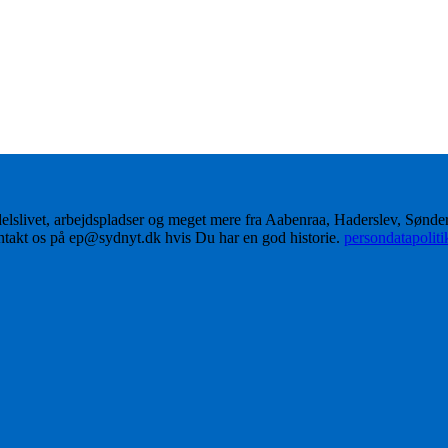
delslivet, arbejdspladser og meget mere fra Aabenraa, Haderslev, Sønd
ontakt os på ep@sydnyt.dk hvis Du har en god historie.
persondatapolit