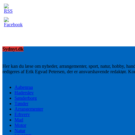
Sydnyt.dk
Her kan du læse om nyheder, arrangementer, sport, natur, hobby, han
redigeres af Erik Egvad Petersen, der er ansvarshavende redaktør. K
Aabenraa
Haderslev
Sønderborg
Tønder
Arrangementer
Erhverv
Mad
Motor
Natur