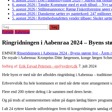
6. august 2026
|
DM i Ballonflyvning 2026 – Starten gik onsdag
6. august 2026
|
Tønder Kommune med et godt tilbud: – Nyt sam
5. august 2026
|
Stillingsannonce: Rømø Fiskeriforening søger di
5. august 2026
|
Danskerne sætter ny pantrekord: 247 millioner
5. august 2026
|
Rettighedsstafetten vender tilbage: Skoler sætter
Søg
efter:
Forside
Aabenraa
Ringridningen i Aabenraa 2024 – Byens stø
EMNER:
Ringridningen i Aabenraa 2024 - Byens største fest - Årets
De royale i Aabenraa: Kronprins Ditte Jørgensen, konge Jørgen Schmi
Indlæg af:
Erik Egvad Petersen - ep@sydnyt.dk
7. juli 2024
Hele byen er med når der afholdes ringridning i Aabenraa – traditionen 
Erhvervsfolk fra hele kommunen er med når dette store arrangement sk
Flere end 200 ryttere deltog i år sammen med deres heste.
Og på trods af sommerstormen sidste på dagen lørdag blæev programme
I alt 24 ryttere klarede udfordringen frem til kongeridningen søndag e