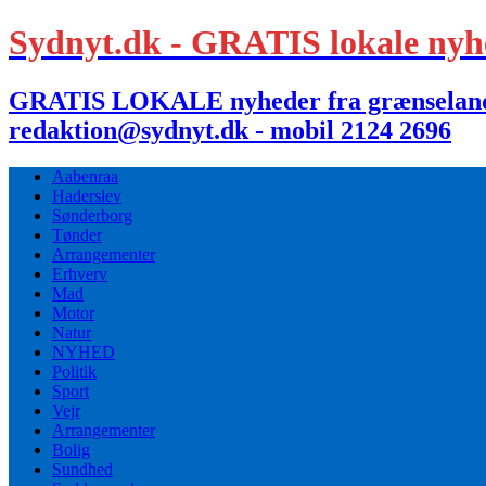
Sydnyt.dk - GRATIS lokale nyh
GRATIS LOKALE nyheder fra grænselandet,
redaktion@sydnyt.dk - mobil 2124 2696
Aabenraa
Haderslev
Sønderborg
Tønder
Arrangementer
Erhverv
Mad
Motor
Natur
NYHED
Politik
Sport
Vejr
Arrangementer
Bolig
Sundhed